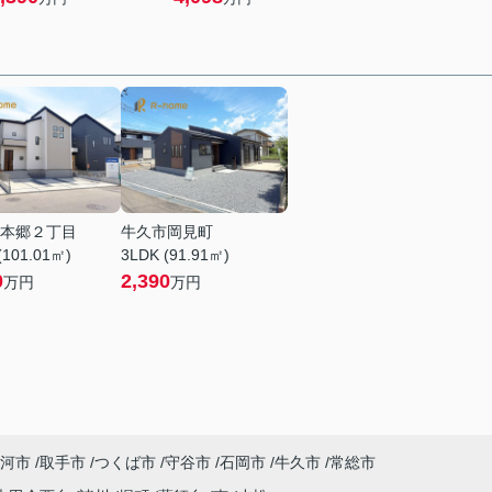
本郷２丁目
牛久市岡見町
(101.01㎡)
3LDK (91.91㎡)
0
2,390
万円
万円
河市
取手市
つくば市
守谷市
石岡市
牛久市
常総市