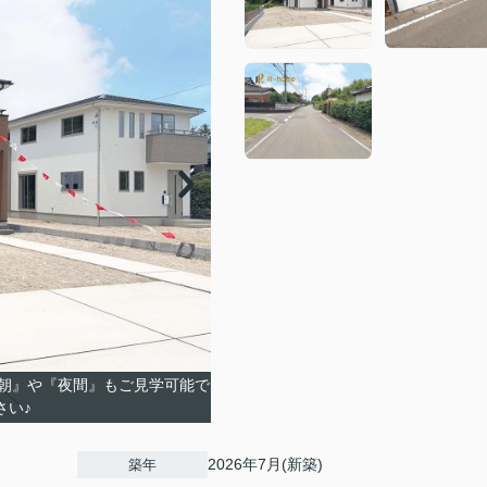
朝』や『夜間』もご見学可能で
さい♪
2026年7月(新築)
築年