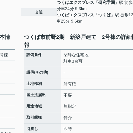
つくばエクスプレス
「
研究学園
」駅 徒歩
分車24分 9.3km
交通
つくばエクスプレス
「
つくば
」駅 徒歩1
車25分 9.6km
本情
つくば市前野2期 新築戸建て 2号棟の詳細
報
2号棟
設備条件
閑静な住宅地
駐車3台可
設備(その他)
-
土地権利
所有権
国土法届出
不要
用途地域
無指定
取引態様
仲介
引渡し
即時