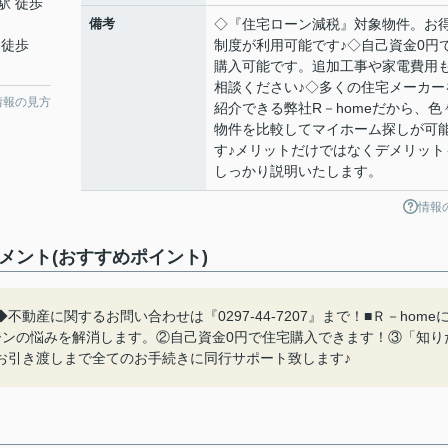
駅 徒歩
備考
◇『住宅ローン減税』対象物件。お
 徒歩
制度が利用可能です♪◇自己資金0円
購入可能です。追加工事や家電費用
相談ください♪◇多くの住宅メーカー
情報の見方
紹介できる弊社R－homeだから、色
物件を比較してマイホーム探しが可
す♪メリットだけではなくデメリット
しっかり説明いたします。
情報
メント(おすすめポイント)
産に関するお問い合わせは『0297-44-7207』まで！■Ｒ－home
ーンの悩みを解消します。②自己資金0円で住宅購入できます！③「知り
お引き渡しまで全てのお手続きに同行サポート致します♪