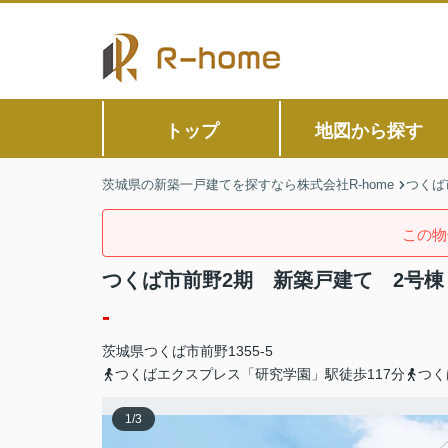
トップ
地図から探す
茨城県の新築一戸建てを探すなら株式会社R-home
つくば
この物
つくば市前野2期 新築戸建て 2号棟
-
茨城県
つくば市
前野
1355-5
つくばエクスプレス「研究学園」駅徒歩117分
つく
1
/
3