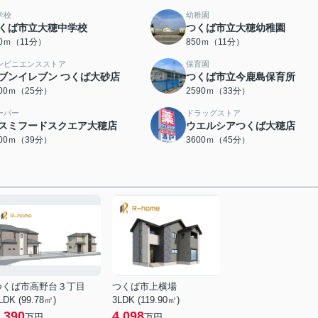
学校
幼稚園
くば市立大穂中学校
つくば市立大穂幼稚園
50ｍ（11分）
850ｍ（11分）
ンビニエンスストア
保育園
ブンイレブン つくば大砂店
つくば市立今鹿島保育所
000ｍ（25分）
2590ｍ（33分）
ーパー
ドラッグストア
スミフードスクエア大穂店
ウエルシアつくば大穂店
100ｍ（39分）
3600ｍ（45分）
つくば市高野台３丁目
つくば市上横場
LDK (99.78㎡)
3LDK (119.90㎡)
,390
4,098
万円
万円