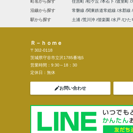
町名から探す
住吉町
松ケ丘
本石下
渡里町
沿線から探す
常磐線
関東鉄道常総線
水郡線
駅から探す
土浦
荒川沖
偕楽園
水戸
ひた
Ｒ－ｈｏｍｅ
〒302-0118
茨城県守谷市立沢1785番地5
営業時間：
9:30～18：30
定休日：
無休
お問い合わせ