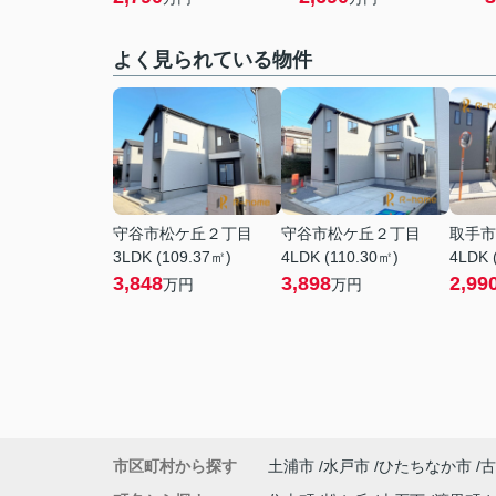
よく見られている物件
守谷市松ケ丘２丁目
守谷市松ケ丘２丁目
取手市
3LDK (109.37㎡)
4LDK (110.30㎡)
4LDK 
3,848
3,898
2,99
万円
万円
市区町村から探す
土浦市
水戸市
ひたちなか市
古