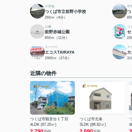
小学校
中
つくば市立前野小学校
つ
260ｍ（4分）
8
公園
コ
前野赤城公園
セ
850ｍ（11分）
2
スーパー
ス
エコスTAIRAYA
カ
2900ｍ（37分）
3
近隣の物件
つくば市観音台１丁目
つくば市北条
4LDK (97.20㎡)
3LDK (98.82㎡)
4
2,790
2,690
3
万円
万円