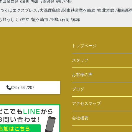
木田余西台
諸川
堀町
薬師台
南
小松
つくばエクスプレス
大洗鹿島線
関東鉄道竜ケ崎線
東北本線
湘南新
ち野うしく
神立
龍ケ崎市
羽鳥
石岡
赤塚
トップページ
スタッフ
お客様の声
0297-44-7207
ブログ
アクセスマップ
会社概要