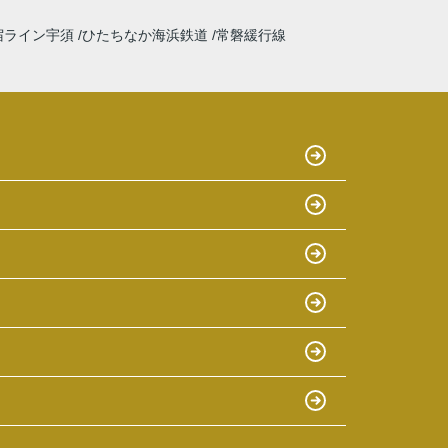
宿ライン宇須
ひたちなか海浜鉄道
常磐緩行線