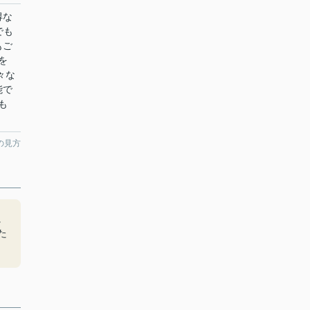
得な
でも
もご
を
々な
能で
も
の見方
に
た