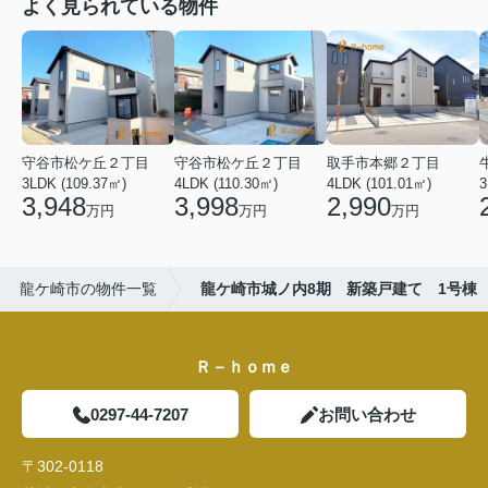
よく見られている物件
守谷市松ケ丘２丁目
守谷市松ケ丘２丁目
取手市本郷２丁目
3LDK (109.37㎡)
4LDK (110.30㎡)
4LDK (101.01㎡)
3
3,948
3,998
2,990
万円
万円
万円
龍ケ崎市の物件一覧
龍ケ崎市城ノ内8期 新築戸建て 1号棟
Ｒ－ｈｏｍｅ
0297-44-7207
お問い合わせ
〒302-0118