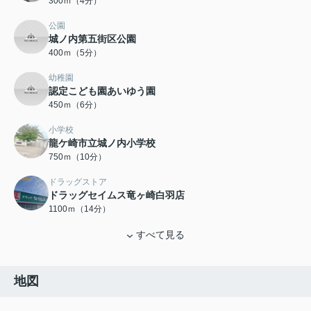
300ｍ（4分）
公園
城ノ内第五街区公園
400ｍ（5分）
幼稚園
認定こども園あいゆう園
450ｍ（6分）
小学校
龍ケ崎市立城ノ内小学校
750ｍ（10分）
ドラッグストア
ドラッグセイムス竜ヶ崎白羽店
1100ｍ（14分）
すべて見る
地図