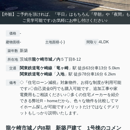
【外観】ご予約を頂ければ、『平日』はもちろん『早朝』や『夜間』も
ご見学可能です♪お気軽にお申し付けください♪
-
価格
-
-(-)
4LDK
建物面積
土地面積
間取り
新築
築年数
茨城県
龍ケ崎市
城ノ内
５丁目8-12
所在地
関東鉄道竜ケ崎線
「
竜ヶ崎
」駅 徒歩63分車13分 5.0km
交通
関東鉄道竜ケ崎線
「
入地
」駅 徒歩78分車16分 6.2km
◇『住宅ローン減税』対象物件。お得な制度が利用可能
備考
です♪◇自己資金0円でも購入可能です。追加工事や家
電費用もご相談ください♪◇多くの住宅メーカーを紹介
できる弊社R－homeだから、色々な物件を比較してマ
イホーム探しが可能です♪メリットだけではなくデメリ
ットもしっかり説明いたします。
龍ケ崎市城ノ内8期 新築戸建て 1号棟のコメン