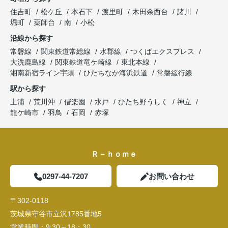
住吉町
松ケ丘
本石下
渡里町
木田余西台
諸川
堀町
薬師台
南
小松
沿線から探す
常磐線
関東鉄道常総線
水郡線
つくばエクスプレス
大洗鹿島線
関東鉄道竜ケ崎線
東北本線
湘南新宿ライン宇須
ひたちなか海浜鉄道
常磐緩行線
駅から探す
土浦
荒川沖
偕楽園
水戸
ひたち野うしく
神立
龍ケ崎市
羽鳥
石岡
赤塚
Ｒ－ｈｏｍｅ
0297-44-7207
お問い合わせ
〒302-0118
茨城県守谷市立沢1785番地5
営業時間：
9:30～18：30