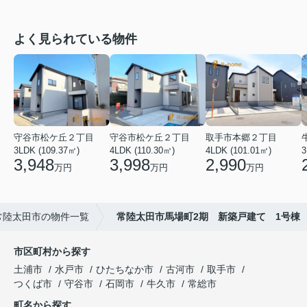
よく見られている物件
守谷市松ケ丘２丁目
守谷市松ケ丘２丁目
取手市本郷２丁目
3LDK (109.37㎡)
4LDK (110.30㎡)
4LDK (101.01㎡)
3
3,948
3,998
2,990
万円
万円
万円
常陸太田市の物件一覧
常陸太田市馬場町2期 新築戸建て 1号棟
市区町村から探す
土浦市
水戸市
ひたちなか市
古河市
取手市
つくば市
守谷市
石岡市
牛久市
常総市
町名から探す