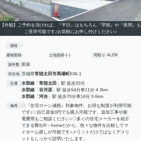
【外観】ご予約を頂ければ、『平日』はもちろん『早朝』や『夜間』も
ご見学可能です♪お気軽にお申し付けください♪
-
価格
-
-(-)
4LDK
建物面積
土地面積
間取り
新築
築年数
茨城県
常陸太田市
馬場町
636-1
所在地
水郡線
「
常陸太田
」駅 徒歩33分
交通
水郡線
「
谷河原
」駅 徒歩54分車11分 4.3km
水郡線
「
河合
」駅 徒歩70分車14分 5.6km
◇『住宅ローン減税』対象物件。お得な制度が利用可能
備考
です♪◇自己資金0円でも購入可能です。追加工事や家
電費用もご相談ください♪◇多くの住宅メーカーを紹介
できる弊社R－homeだから、色々な物件を比較してマ
イホーム探しが可能です♪メリットだけではなくデメリ
ットもしっかり説明いたします。