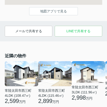
地図アプリで見る
メールで共有する
LINEで共有する
近隣の物件
常陸太田市西三町
4
常陸太田市西三町
常陸太田市西三町
3LDK (111.96㎡)
4LDK (108.47㎡)
4LDK (115.46㎡)
2,998
万円
2,599
2,899
万円
万円