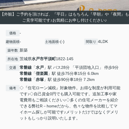
【外観】ご予約を頂ければ、『平日』はもちろん『早朝』や『夜間』も
ご見学可能です♪お気軽にお申し付けください♪
-
価格
-
-(-)
4LDK
建物面積
土地面積
間取り
新築
築年数
茨城県
水戸市
平須町
1822-145
所在地
常磐線
「
水戸
」駅 バス28分 「平須団地入口」 停歩9分
交通
常磐線
「
偕楽園
」駅 徒歩75分車15分 6.0km
常磐線
「
赤塚
」駅 徒歩90分車18分 7.2km
◇『住宅ローン減税』対象物件。お得な制度が利用可能
備考
です♪◇自己資金0円でも購入可能です。追加工事や家
電費用もご相談ください♪◇多くの住宅メーカーを紹介
できる弊社R－homeだから、色々な物件を比較してマ
イホーム探しが可能です♪メリットだけではなくデメリ
ットもしっかり説明いたします。