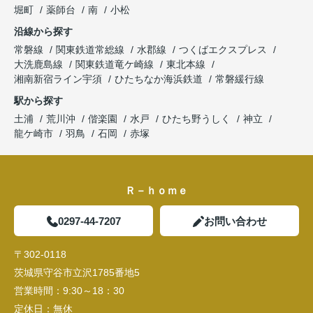
堀町
薬師台
南
小松
沿線から探す
常磐線
関東鉄道常総線
水郡線
つくばエクスプレス
大洗鹿島線
関東鉄道竜ケ崎線
東北本線
湘南新宿ライン宇須
ひたちなか海浜鉄道
常磐緩行線
駅から探す
土浦
荒川沖
偕楽園
水戸
ひたち野うしく
神立
龍ケ崎市
羽鳥
石岡
赤塚
Ｒ－ｈｏｍｅ
0297-44-7207
お問い合わせ
〒302-0118
茨城県守谷市立沢1785番地5
営業時間：
9:30～18：30
定休日：
無休