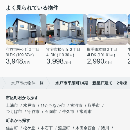
よく見られている物件
守谷市松ケ丘２丁目
守谷市松ケ丘２丁目
取手市本郷２丁目
3LDK (109.37㎡)
4LDK (110.30㎡)
4LDK (101.01㎡)
3
3,948
3,998
2,990
万円
万円
万円
水戸市の物件一覧
水戸市平須町14期 新築戸建て 2号棟
市区町村から探す
土浦市
水戸市
ひたちなか市
古河市
取手市
つくば市
守谷市
石岡市
牛久市
常総市
町名から探す
住吉町
松ケ丘
本石下
渡里町
木田余西台
諸川