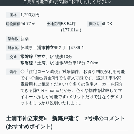
ご見学可能です♪お気軽にお申し付けください♪
1,790万円
価格
94.77㎡
53.54坪
4LDK
建物面積
土地面積
間取り
(177.01㎡)
新築
築年数
茨城県
土浦市
神立東
２丁目4739-1
所在地
常磐線
「
神立
」駅 徒歩10分
交通
常磐線
「
土浦
」駅 徒歩88分車18分 7.0km
◇『住宅ローン減税』対象物件。お得な制度が利用可能
備考
です♪◇自己資金0円でも購入可能です。追加工事や家
電費用もご相談ください♪◇多くの住宅メーカーを紹介
できる弊社R－homeだから、色々な物件を比較してマ
イホーム探しが可能です♪メリットだけではなくデメリ
ットもしっかり説明いたします。
土浦市神立東第5 新築戸建て 2号棟のコメント
(おすすめポイント)