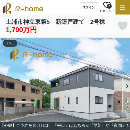
0
ログイン
お気に入り
土浦市神立東第5 新築戸建て 2号棟
1,790万円
1
/
23
【外観】ご予約を頂ければ、『平日』はもちろん『早朝』や『夜間』も