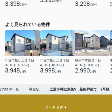
万円
3,398
3,298
万円
万円
よく見られている物件
守谷市松ケ丘２丁目
守谷市松ケ丘２丁目
取手市本郷２丁目
3LDK (109.37㎡)
4LDK (110.30㎡)
4LDK (101.01㎡)
3
3,948
3,998
2,990
万円
万円
万円
市の物件一覧
神立駅
土浦市神立東第5 新築戸建て 2号棟
Ｒ－ｈｏｍｅ