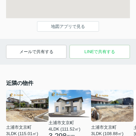
地図アプリで見る
メールで共有する
LINEで共有する
近隣の物件
土浦市文京町
土浦市文京町
土浦市文京町
4LDK (111.52㎡)
3LDK (115.01㎡)
3LDK (108.88㎡)
3
3,298