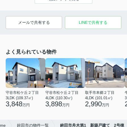
メールで共有する
LINEで共有する
よく見られている物件
守谷市松ケ丘２丁目
守谷市松ケ丘２丁目
取手市本郷２丁目
3LDK (109.37㎡)
4LDK (110.30㎡)
4LDK (101.01㎡)
3
3,848
3,898
2,990
万円
万円
万円
me
鉾田市の物件一覧
鉾田市舟木第1 新築戸建て 2号棟