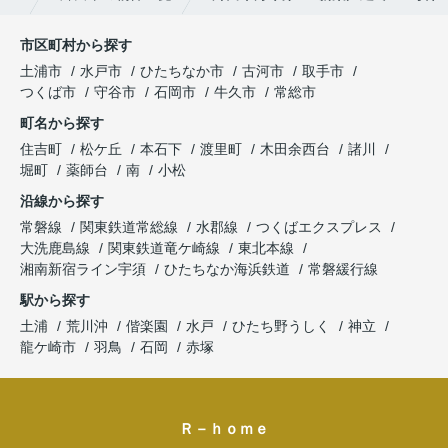
市区町村から探す
土浦市
水戸市
ひたちなか市
古河市
取手市
つくば市
守谷市
石岡市
牛久市
常総市
町名から探す
住吉町
松ケ丘
本石下
渡里町
木田余西台
諸川
堀町
薬師台
南
小松
沿線から探す
常磐線
関東鉄道常総線
水郡線
つくばエクスプレス
大洗鹿島線
関東鉄道竜ケ崎線
東北本線
湘南新宿ライン宇須
ひたちなか海浜鉄道
常磐緩行線
駅から探す
土浦
荒川沖
偕楽園
水戸
ひたち野うしく
神立
龍ケ崎市
羽鳥
石岡
赤塚
Ｒ－ｈｏｍｅ