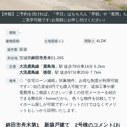
【外観】ご予約を頂ければ、『平日』はもちろん『早朝』や『夜間』も
ご見学可能です♪お気軽にお申し付けください♪
-
価格
-
-(-)
4LDK
建物面積
土地面積
間取り
新築
築年数
茨城県
鉾田市
舟木
51-265
所在地
大洗鹿島線
「
鹿島旭
」駅 徒歩78分車16分 6.2km
交通
大洗鹿島線
「
徳宿
」駅 徒歩97分車20分 7.7km
◇『住宅ローン減税』対象物件。お得な制度が利用可能
備考
です♪◇自己資金0円でも購入可能です。追加工事や家
電費用もご相談ください♪◇多くの住宅メーカーを紹介
できる弊社R－homeだから、色々な物件を比較してマ
イホーム探しが可能です♪メリットだけではなくデメリ
ットもしっかり説明いたします。
鉾田市舟木第1 新築戸建て 2号棟のコメント(お