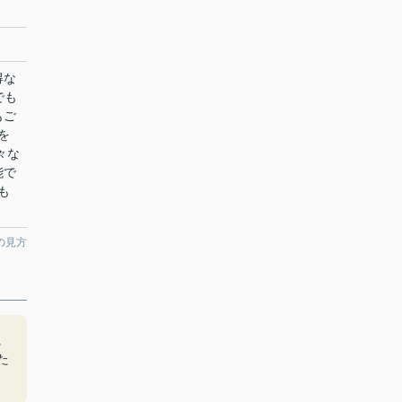
得な
でも
もご
を
々な
能で
も
の見方
に
た