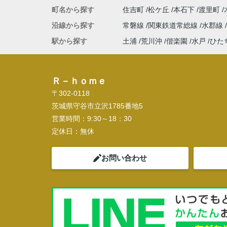
町名から探す
住吉町
松ケ丘
本石下
渡里町
沿線から探す
常磐線
関東鉄道常総線
水郡線
駅から探す
土浦
荒川沖
偕楽園
水戸
ひた
Ｒ－ｈｏｍｅ
〒302-0118
茨城県守谷市立沢1785番地5
営業時間：
9:30～18：30
定休日：
無休
お問い合わせ