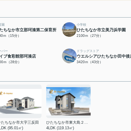
育園
小学校
たちなか市立那珂湊第二保育所
ひたちなか市立美乃浜学園
180ｍ（15分）
2100ｍ（27分）
ーパー
ドラッグストア
イブ食彩館那珂湊店
ウエルシアひたちなか田中後
200ｍ（28分）
3420ｍ（43分）
ひたちなか市大字三反田
ひたちなか市東大島２丁目
LDK (95.01㎡)
4LDK (119.13㎡)