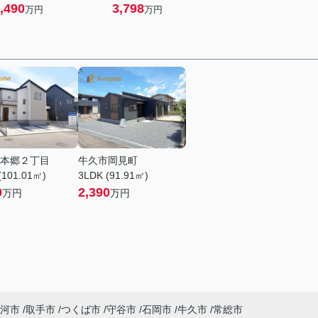
,490
3,798
万円
万円
本郷２丁目
牛久市岡見町
(101.01㎡)
3LDK (91.91㎡)
0
2,390
万円
万円
河市
取手市
つくば市
守谷市
石岡市
牛久市
常総市