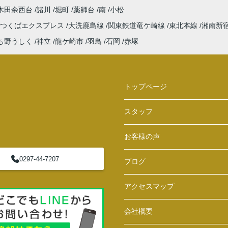
木田余西台
諸川
堀町
薬師台
南
小松
つくばエクスプレス
大洗鹿島線
関東鉄道竜ケ崎線
東北本線
湘南新
ち野うしく
神立
龍ケ崎市
羽鳥
石岡
赤塚
トップページ
スタッフ
お客様の声
0297-44-7207
ブログ
アクセスマップ
会社概要