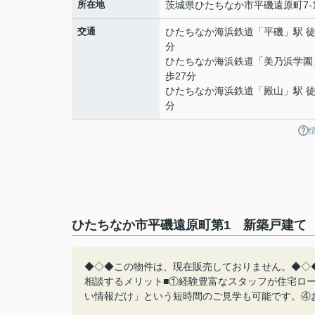
所在地
茨城県
ひたちなか市
平磯遠原町
7-
交通
ひたちなか海浜鉄道
「
平磯
」駅 徒
分
ひたちなか海浜鉄道
「
美乃浜学園
歩27分
ひたちなか海浜鉄道
「
殿山
」駅 徒
分
ひたちなか市平磯遠原町第1 新築戸建て 
◆◇◆この物件は、現在販売しておりません。◆◇◆不動
相談するメリット■①経験豊富なスタッフが住宅ロ
い情報だけ」という短時間のご見学も可能です。④