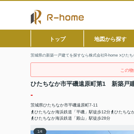
トップ
地図から探す
茨城県の新築一戸建てを探すなら株式会社R-home
ひたち
この物
ひたちなか市平磯遠原町第1 新築戸建
-
茨城県
ひたちなか市
平磯遠原町
7-11
ひたちなか海浜鉄道「平磯」駅徒歩12分
ひたちな
ひたちなか海浜鉄道「殿山」駅徒歩28分
1
/
4