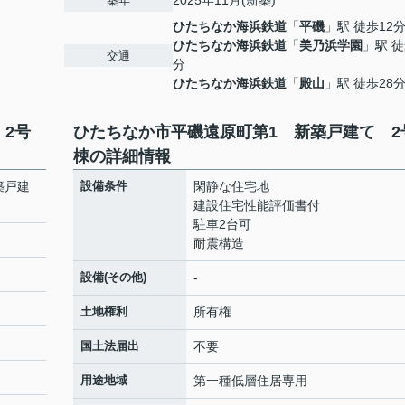
2025年11月(新築)
築年
ひたちなか海浜鉄道
「
平磯
」駅 徒歩12
ひたちなか海浜鉄道
「
美乃浜学園
」駅 徒
交通
分
ひたちなか海浜鉄道
「
殿山
」駅 徒歩28
2号
ひたちなか市平磯遠原町第1 新築戸建て 2
棟の詳細情報
築戸建
設備条件
閑静な住宅地
建設住宅性能評価書付
駐車2台可
耐震構造
設備(その他)
-
土地権利
所有権
国土法届出
不要
用途地域
第一種低層住居専用