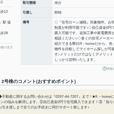
11
取引態様
仲介
歩12
引渡し
即時
」駅 徒
備考
◇『住宅ローン減税』対象物件。お
制度が利用可能です♪◇自己資金0円
歩28
購入可能です。追加工事や家電費用
相談ください♪◇多くの住宅メーカー
紹介できる弊社R－homeだから、色
情報の見方
物件を比較してマイホーム探しが可
す♪メリットだけではなくデメリット
しっかり説明いたします。
情報
2号棟のコメント(おすすめポイント)
産に関するお問い合わせは『0297-44-7207』まで！■Ｒ－home
ーンの悩みを解消します。②自己資金0円で住宅購入できます！③「知り
お引き渡しまで全てのお手続きに同行サポート致します♪