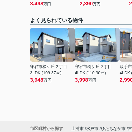
3,498
2,390
2
万円
万円
よく見られている物件
守谷市松ケ丘２丁目
守谷市松ケ丘２丁目
取手市
3LDK (109.37㎡)
4LDK (110.30㎡)
4LDK 
3,948
3,998
2,99
万円
万円
市区町村から探す
土浦市
水戸市
ひたちなか市
古