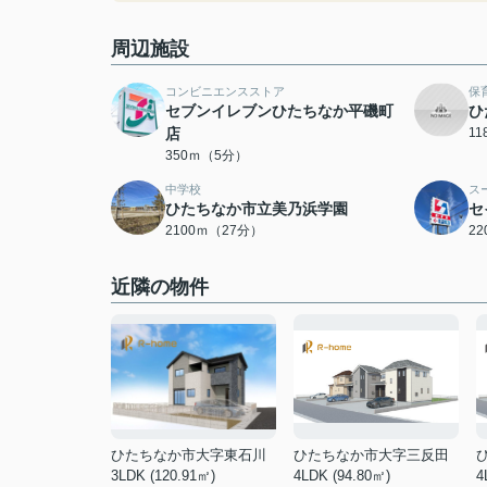
周辺施設
コンビニエンスストア
保
セブンイレブンひたちなか平磯町
ひ
店
1
350ｍ（5分）
中学校
ス
ひたちなか市立美乃浜学園
セ
2100ｍ（27分）
2
近隣の物件
ひたちなか市大字東石川
ひたちなか市大字三反田
3LDK (120.91㎡)
4LDK (94.80㎡)
4