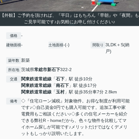
【外観】ご予約を頂ければ、『平日』はもちろん『早朝』や『夜間』も
ご見学可能です♪お気軽にお申し付けください♪
-
価格
-
-(-)
3LDK＋S(納
建物面積
土地面積
間取り
戸)
新築
築年数
茨城県
常総市
新石下
322-2
所在地
関東鉄道常総線
「
石下
」駅 徒歩10分
交通
関東鉄道常総線
「
南石下
」駅 徒歩17分
関東鉄道常総線
「
玉村
」駅 徒歩35分車7分 2.8km
◇『住宅ローン減税』対象物件。お得な制度が利用可能
備考
です♪◇自己資金0円でも購入可能です。追加工事や家
電費用もご相談ください♪◇多くの住宅メーカーを紹介
できる弊社R－homeだから、色々な物件を比較してマ
イホーム探しが可能です♪メリットだけではなくデメリ
ットもしっかり説明いたします。