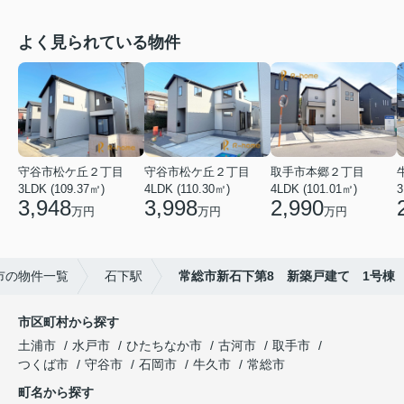
よく見られている物件
守谷市松ケ丘２丁目
守谷市松ケ丘２丁目
取手市本郷２丁目
3LDK (109.37㎡)
4LDK (110.30㎡)
4LDK (101.01㎡)
3
3,948
3,998
2,990
万円
万円
万円
市の物件一覧
石下駅
常総市新石下第8 新築戸建て 1号棟
市区町村から探す
土浦市
水戸市
ひたちなか市
古河市
取手市
つくば市
守谷市
石岡市
牛久市
常総市
町名から探す