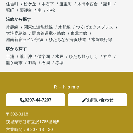
住吉町
松ケ丘
本石下
渡里町
木田余西台
諸川
堀町
薬師台
南
小松
沿線から探す
常磐線
関東鉄道常総線
水郡線
つくばエクスプレス
大洗鹿島線
関東鉄道竜ケ崎線
東北本線
湘南新宿ライン宇須
ひたちなか海浜鉄道
常磐緩行線
駅から探す
土浦
荒川沖
偕楽園
水戸
ひたち野うしく
神立
龍ケ崎市
羽鳥
石岡
赤塚
Ｒ－ｈｏｍｅ
0297-44-7207
お問い合わせ
〒302-0118
茨城県守谷市立沢1785番地5
営業時間：
9:30～18：30