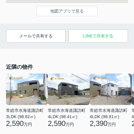
地図アプリで見る
メールで共有する
LINEで共有する
近隣の物件
常総市水海道諏訪町
常総市水海道諏訪町
常総市水海道諏訪町
3LDK (98.82㎡)
4LDK (98.41㎡)
4LDK (98.81㎡)
4
2,590
2,590
2,390
万円
万円
万円