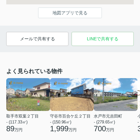
地図アプリで見る
メールで共有する
LINEで共有する
よく見られている物件
取手市双葉２丁目
守谷市百合ケ丘２丁目
水戸市元吉田町
- (117.33㎡)
- (150.96㎡)
- (279.65㎡)
-
89
1,999
700
万円
万円
万円