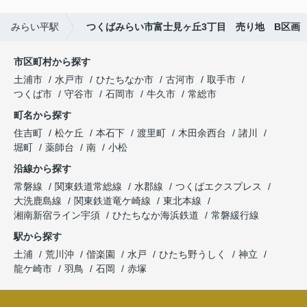
みらい平駅
つくばみらい市富士見ヶ丘3丁目 売り地 B区画
市区町村から探す
土浦市
水戸市
ひたちなか市
古河市
取手市
つくば市
守谷市
石岡市
牛久市
常総市
町名から探す
住吉町
松ケ丘
本石下
渡里町
木田余西台
諸川
堀町
薬師台
南
小松
沿線から探す
常磐線
関東鉄道常総線
水郡線
つくばエクスプレス
大洗鹿島線
関東鉄道竜ケ崎線
東北本線
湘南新宿ライン宇須
ひたちなか海浜鉄道
常磐緩行線
駅から探す
土浦
荒川沖
偕楽園
水戸
ひたち野うしく
神立
龍ケ崎市
羽鳥
石岡
赤塚