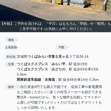
【外観】ご予約を頂ければ、『平日』はもちろん『早朝』や『夜間』も
ご見学可能です♪お気軽にお申し付けください♪
-
価格
-
-
土地面積
坪数
茨城県
つくばみらい市
富士見ヶ丘
３丁目26-14
所在地
つくばエクスプレス
「
みらい平
」駅 徒歩19分
交通
つくばエクスプレス
「
みどりの
」駅 徒歩63分車13分
5.0km
関東鉄道常総線
「
水海道
」駅 徒歩66分車14分 5.2km
◇自己資金0円でも購入可能です。追加工事や家電費用
備考
もご相談ください♪◇多くの住宅メーカーを紹介できる
弊社R－homeだから、色々な物件を比較してマイホー
ム探しが可能です♪メリットだけではなくデメリットも
しっかり説明いたします。