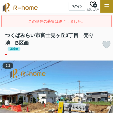
0
ログイン
お気に入り
この物件の募集は終了しました。
つくばみらい市富士見ヶ丘3丁目 売り
地 B区画
募集0
-
1
/
2