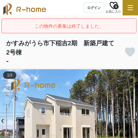
0
ログイン
お気に入り
この物件の募集は終了しました。
かすみがうら市下稲吉2期 新築戸建て
2号棟
-
1
/
3