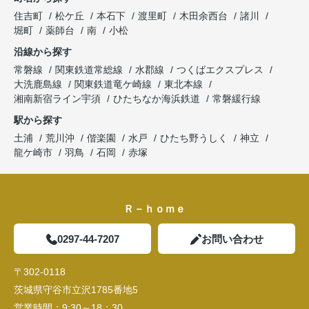
住吉町
松ケ丘
本石下
渡里町
木田余西台
諸川
堀町
薬師台
南
小松
沿線から探す
常磐線
関東鉄道常総線
水郡線
つくばエクスプレス
大洗鹿島線
関東鉄道竜ケ崎線
東北本線
湘南新宿ライン宇須
ひたちなか海浜鉄道
常磐緩行線
駅から探す
土浦
荒川沖
偕楽園
水戸
ひたち野うしく
神立
龍ケ崎市
羽鳥
石岡
赤塚
Ｒ－ｈｏｍｅ
0297-44-7207
お問い合わせ
〒302-0118
茨城県守谷市立沢1785番地5
営業時間：
9:30～18：30