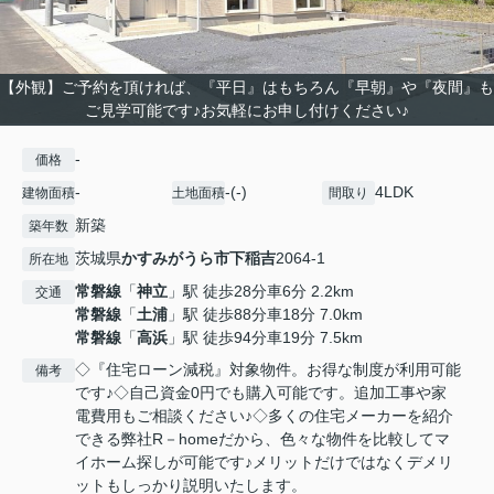
【外観】ご予約を頂ければ、『平日』はもちろん『早朝』や『夜間』も
ご見学可能です♪お気軽にお申し付けください♪
-
価格
-
-(-)
4LDK
建物面積
土地面積
間取り
新築
築年数
茨城県
かすみがうら市
下稲吉
2064-1
所在地
常磐線
「
神立
」駅 徒歩28分車6分 2.2km
交通
常磐線
「
土浦
」駅 徒歩88分車18分 7.0km
常磐線
「
高浜
」駅 徒歩94分車19分 7.5km
◇『住宅ローン減税』対象物件。お得な制度が利用可能
備考
です♪◇自己資金0円でも購入可能です。追加工事や家
電費用もご相談ください♪◇多くの住宅メーカーを紹介
できる弊社R－homeだから、色々な物件を比較してマ
イホーム探しが可能です♪メリットだけではなくデメリ
ットもしっかり説明いたします。