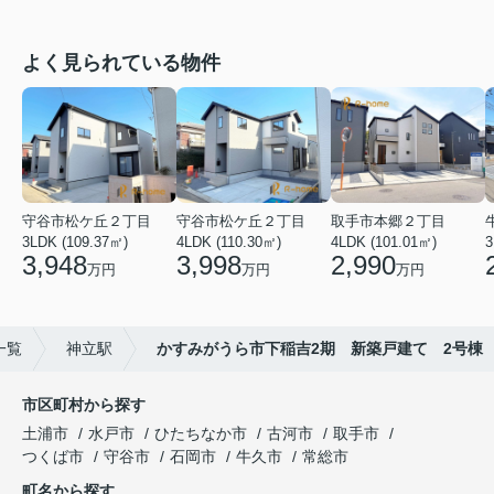
よく見られている物件
守谷市松ケ丘２丁目
守谷市松ケ丘２丁目
取手市本郷２丁目
3LDK (109.37㎡)
4LDK (110.30㎡)
4LDK (101.01㎡)
3
3,948
3,998
2,990
万円
万円
万円
一覧
神立駅
かすみがうら市下稲吉2期 新築戸建て 2号棟
市区町村から探す
土浦市
水戸市
ひたちなか市
古河市
取手市
つくば市
守谷市
石岡市
牛久市
常総市
町名から探す