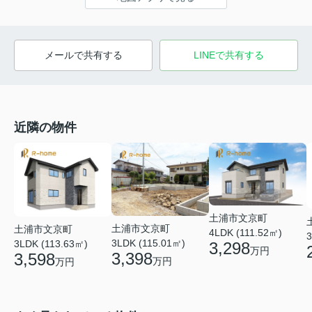
メールで共有する
LINEで共有する
近隣の物件
土浦市文京町
土浦市文京町
土浦市文京町
4LDK (111.52㎡)
3
3LDK (115.01㎡)
3LDK (113.63㎡)
3,298
万円
3,398
3,598
万円
万円