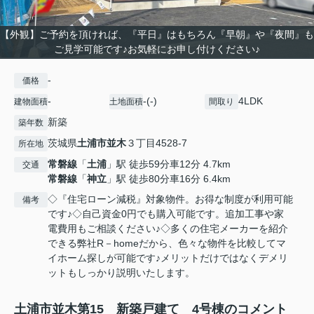
【外観】ご予約を頂ければ、『平日』はもちろん『早朝』や『夜間』も
ご見学可能です♪お気軽にお申し付けください♪
-
価格
-
-(-)
4LDK
建物面積
土地面積
間取り
新築
築年数
茨城県
土浦市
並木
３丁目4528-7
所在地
常磐線
「
土浦
」駅 徒歩59分車12分 4.7km
交通
常磐線
「
神立
」駅 徒歩80分車16分 6.4km
◇『住宅ローン減税』対象物件。お得な制度が利用可能
備考
です♪◇自己資金0円でも購入可能です。追加工事や家
電費用もご相談ください♪◇多くの住宅メーカーを紹介
できる弊社R－homeだから、色々な物件を比較してマ
イホーム探しが可能です♪メリットだけではなくデメリ
ットもしっかり説明いたします。
土浦市並木第15 新築戸建て 4号棟のコメント