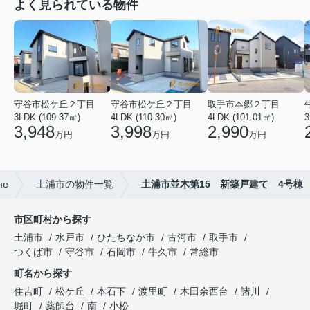
よく見られている物件
守谷市松ケ丘２丁目
守谷市松ケ丘２丁目
取手市本郷２丁目
3LDK (109.37㎡)
4LDK (110.30㎡)
4LDK (101.01㎡)
3
3,948
3,998
2,990
万円
万円
万円
e
土浦市の物件一覧
土浦市並木第15 新築戸建て 4号棟
市区町村から探す
土浦市
水戸市
ひたちなか市
古河市
取手市
つくば市
守谷市
石岡市
牛久市
常総市
町名から探す
住吉町
松ケ丘
本石下
渡里町
木田余西台
諸川
堀町
薬師台
南
小松