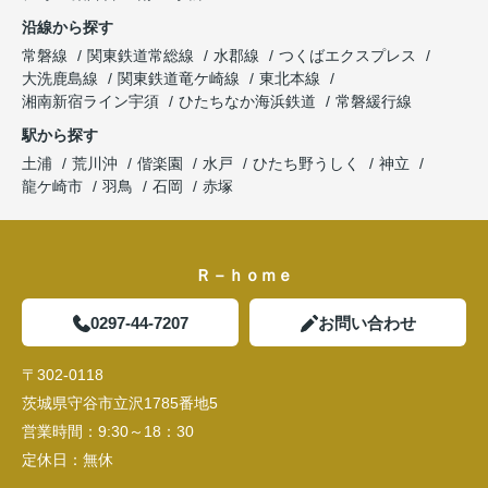
沿線から探す
常磐線
関東鉄道常総線
水郡線
つくばエクスプレス
大洗鹿島線
関東鉄道竜ケ崎線
東北本線
湘南新宿ライン宇須
ひたちなか海浜鉄道
常磐緩行線
駅から探す
土浦
荒川沖
偕楽園
水戸
ひたち野うしく
神立
龍ケ崎市
羽鳥
石岡
赤塚
Ｒ－ｈｏｍｅ
0297-44-7207
お問い合わせ
〒302-0118
茨城県守谷市立沢1785番地5
営業時間：
9:30～18：30
定休日：
無休