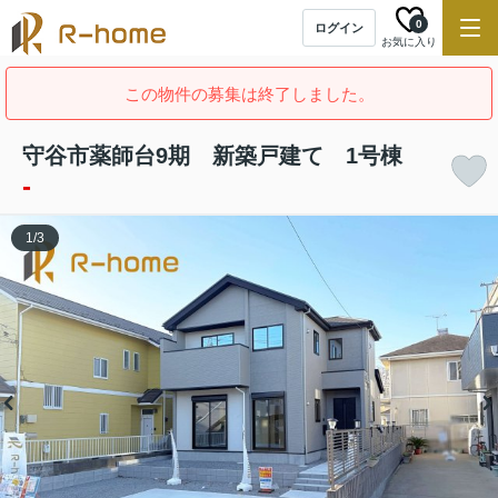
0
ログイン
お気に入り
この物件の募集は終了しました。
守谷市薬師台9期 新築戸建て 1号棟
-
1
/
3