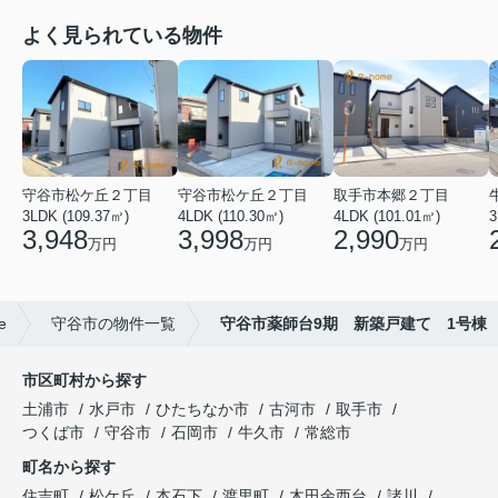
よく見られている物件
守谷市松ケ丘２丁目
守谷市松ケ丘２丁目
取手市本郷２丁目
3LDK (109.37㎡)
4LDK (110.30㎡)
4LDK (101.01㎡)
3
3,948
3,998
2,990
万円
万円
万円
e
守谷市の物件一覧
守谷市薬師台9期 新築戸建て 1号棟
市区町村から探す
土浦市
水戸市
ひたちなか市
古河市
取手市
つくば市
守谷市
石岡市
牛久市
常総市
町名から探す
住吉町
松ケ丘
本石下
渡里町
木田余西台
諸川