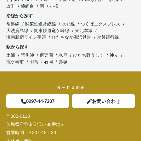
堀町
薬師台
南
小松
沿線から探す
常磐線
関東鉄道常総線
水郡線
つくばエクスプレス
大洗鹿島線
関東鉄道竜ケ崎線
東北本線
湘南新宿ライン宇須
ひたちなか海浜鉄道
常磐緩行線
駅から探す
土浦
荒川沖
偕楽園
水戸
ひたち野うしく
神立
龍ケ崎市
羽鳥
石岡
赤塚
Ｒ－ｈｏｍｅ
0297-44-7207
お問い合わせ
〒302-0118
茨城県守谷市立沢1785番地5
営業時間：
9:30～18：30
定休日：
無休