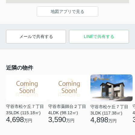
地図アプリで見る
メールで共有する
LINEで共有する
近隣の物件
守谷市松ケ丘７丁目
守谷市薬師台２丁目
守谷市松ケ丘７丁目
3SLDK (115.18㎡)
4LDK (98.12㎡)
4
3LDK (117.38㎡)
4,698
3,590
4,898
万円
万円
万円