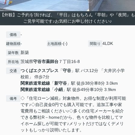
【外観】ご予約を頂ければ、『平日』はもちろん『早朝』や『夜間』も
ご見学可能です♪お気軽にお申し付けください♪
-
価格
-
-(-)
4LDK
建物面積
土地面積
間取り
新築
築年数
茨城県
守谷市
薬師台
７丁目16-8
所在地
つくばエクスプレス
「
守谷
」駅 バス12分 「大井沢小学
交通
校前」 停歩7分
関東鉄道常総線
「
新守谷
」駅 徒歩38分車8分 3.0km
関東鉄道常総線
「
小絹
」駅 徒歩49分車10分 3.9km
◇『住宅ローン減税』対象物件。お得な制度が利用可能
備考
です♪◇自己資金0円でも購入可能です。追加工事や家
電費用もご相談ください♪◇多くの住宅メーカーを紹介
できる弊社R－homeだから、色々な物件を比較してマ
イホーム探しが可能です♪メリットだけではなくデメリ
ットもしっかり説明いたします。