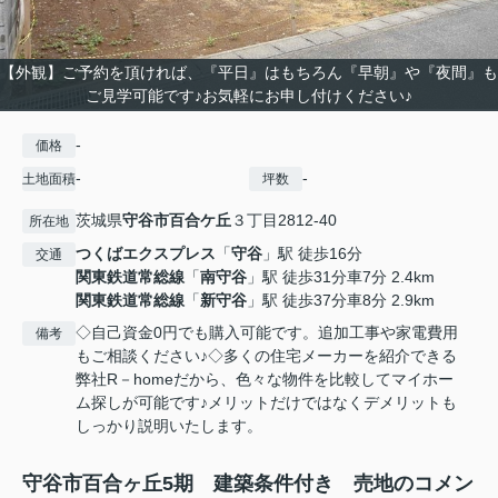
【外観】ご予約を頂ければ、『平日』はもちろん『早朝』や『夜間』も
ご見学可能です♪お気軽にお申し付けください♪
-
価格
-
-
土地面積
坪数
茨城県
守谷市
百合ケ丘
３丁目2812-40
所在地
つくばエクスプレス
「
守谷
」駅 徒歩16分
交通
関東鉄道常総線
「
南守谷
」駅 徒歩31分車7分 2.4km
関東鉄道常総線
「
新守谷
」駅 徒歩37分車8分 2.9km
◇自己資金0円でも購入可能です。追加工事や家電費用
備考
もご相談ください♪◇多くの住宅メーカーを紹介できる
弊社R－homeだから、色々な物件を比較してマイホー
ム探しが可能です♪メリットだけではなくデメリットも
しっかり説明いたします。
守谷市百合ヶ丘5期 建築条件付き 売地のコメン