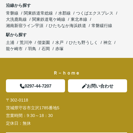
沿線から探す
常磐線
関東鉄道常総線
水郡線
つくばエクスプレス
大洗鹿島線
関東鉄道竜ケ崎線
東北本線
湘南新宿ライン宇須
ひたちなか海浜鉄道
常磐緩行線
駅から探す
土浦
荒川沖
偕楽園
水戸
ひたち野うしく
神立
龍ケ崎市
羽鳥
石岡
赤塚
Ｒ－ｈｏｍｅ
0297-44-7207
お問い合わせ
〒302-0118
茨城県守谷市立沢1785番地5
営業時間：
9:30～18：30
定休日：
無休