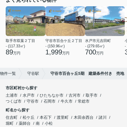
よく見られている物件
取手市双葉２丁目
守谷市百合ケ丘２丁目
水戸市元吉田町
- (117.33㎡)
- (150.96㎡)
- (279.65㎡)
-
89
1,999
700
万円
万円
万円
物件一覧
守谷駅
守谷市百合ヶ丘5期 建築条件付き 売地
市区町村から探す
土浦市
水戸市
ひたちなか市
古河市
取手市
つくば市
守谷市
石岡市
牛久市
常総市
町名から探す
住吉町
松ケ丘
本石下
渡里町
木田余西台
諸川
堀町
薬師台
南
小松