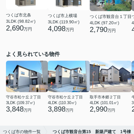
つくば市北条
つくば市上横場
つくば市観音台１丁目
3LDK (98.82㎡)
3LDK (119.90㎡)
4LDK (97.20㎡)
4
2,690
4,098
2,790
万円
万円
万円
よく見られている物件
守谷市松ケ丘２丁目
守谷市松ケ丘２丁目
取手市本郷２丁目
3LDK (109.37㎡)
4LDK (110.30㎡)
4LDK (101.01㎡)
3
3,848
3,898
2,990
万円
万円
万円
つくば市の物件一覧
つくば市観音台第15 新築戸建て 1号棟