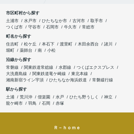
市区町村から探す
土浦市
水戸市
ひたちなか市
古河市
取手市
つくば市
守谷市
石岡市
牛久市
常総市
町名から探す
住吉町
松ケ丘
本石下
渡里町
木田余西台
諸川
堀町
薬師台
南
小松
沿線から探す
常磐線
関東鉄道常総線
水郡線
つくばエクスプレス
大洗鹿島線
関東鉄道竜ケ崎線
東北本線
湘南新宿ライン宇須
ひたちなか海浜鉄道
常磐緩行線
駅から探す
土浦
荒川沖
偕楽園
水戸
ひたち野うしく
神立
龍ケ崎市
羽鳥
石岡
赤塚
Ｒ－ｈｏｍｅ