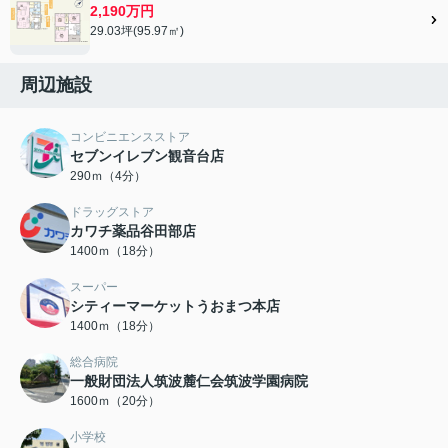
2,190万円
29.03坪(95.97㎡)
周辺施設
コンビニエンスストア
セブンイレブン観音台店
290ｍ（4分）
ドラッグストア
カワチ薬品谷田部店
1400ｍ（18分）
スーパー
シティーマーケットうおまつ本店
1400ｍ（18分）
総合病院
一般財団法人筑波麓仁会筑波学園病院
1600ｍ（20分）
小学校