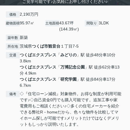
ご見学可能です♪お気軽にお申し付けください♪
2,190万円
価格
95.97㎡
43.67坪
3LDK
建物面積
土地面積
間取り
(144.39㎡)
新築
築年数
茨城県
つくば市
観音台
１丁目7-5
所在地
つくばエクスプレス
「
みどりの
」駅 徒歩48分車10分
交通
3.8km
つくばエクスプレス
「
万博記念公園
」駅 徒歩62分車13
分 4.9km
つくばエクスプレス
「
研究学園
」駅 徒歩84分車17分
6.7km
◇『住宅ローン減税』対象物件。お得な制度が利用可能
備考
です♪◇自己資金0円でも購入可能です。追加工事や家
電費用もご相談ください♪◇多くの住宅メーカーを紹介
できる弊社R－homeだから、色々な物件を比較してマ
イホーム探しが可能です♪メリットだけではなくデメリ
ットもしっかり説明いたします。