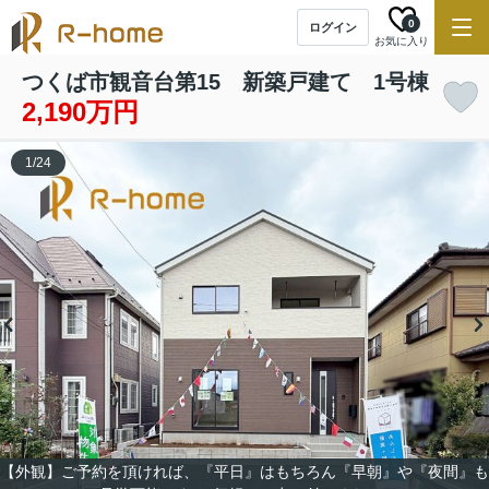
0
ログイン
お気に入り
つくば市観音台第15 新築戸建て 1号棟
2,190万円
1
/
24
【外観】ご予約を頂ければ、『平日』はもちろん『早朝』や『夜間』も