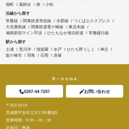
堀町
薬師台
南
小松
沿線から探す
常磐線
関東鉄道常総線
水郡線
つくばエクスプレス
大洗鹿島線
関東鉄道竜ケ崎線
東北本線
湘南新宿ライン宇須
ひたちなか海浜鉄道
常磐緩行線
駅から探す
土浦
荒川沖
偕楽園
水戸
ひたち野うしく
神立
龍ケ崎市
羽鳥
石岡
赤塚
Ｒ－ｈｏｍｅ
0297-44-7207
お問い合わせ
〒302-0118
茨城県守谷市立沢1785番地5
営業時間：
9:30～18：30
定休日：
無休