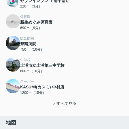
セブンイレブン 土浦中南店
220ｍ（3分）
保育園
新生めぐみ保育園
690ｍ（9分）
総合病院
県南病院
750ｍ（10分）
中学校
土浦市立土浦第三中学校
800ｍ（10分）
スーパー
KASUMI(カスミ) 中村店
1200ｍ（15分）
すべて見る
地図