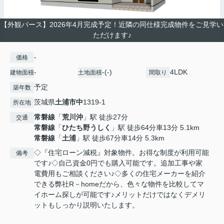
【外観パース】2026年4月完成予定！近隣の同仕様完成物件をご見学い
ただけます♪
-
価格
-
-(-)
4LDK
建物面積
土地面積
間取り
予定
築年数
茨城県
土浦市
中
1319-1
所在地
常磐線
「
荒川沖
」駅 徒歩27分
交通
常磐線
「
ひたち野うしく
」駅 徒歩64分車13分 5.1km
常磐線
「
土浦
」駅 徒歩67分車14分 5.3km
◇『住宅ローン減税』対象物件。お得な制度が利用可能
備考
です♪◇自己資金0円でも購入可能です。追加工事や家
電費用もご相談ください♪◇多くの住宅メーカーを紹介
できる弊社R－homeだから、色々な物件を比較してマ
イホーム探しが可能です♪メリットだけではなくデメリ
ットもしっかり説明いたします。