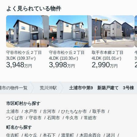
よく見られている物件
守谷市松ケ丘２丁目
守谷市松ケ丘２丁目
取手市本郷２丁目
3LDK (109.37㎡)
4LDK (110.30㎡)
4LDK (101.01㎡)
3
3,948
3,998
2,990
万円
万円
万円
浦市の物件一覧
荒川沖駅
土浦市中第9 新築戸建て 3号棟
市区町村から探す
土浦市
水戸市
古河市
ひたちなか市
取手市
つくば市
守谷市
石岡市
牛久市
常総市
町名から探す
住吉町
松ケ丘
本石下
渡里町
木田余西台
諸川