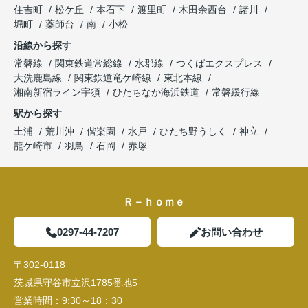
住吉町
松ケ丘
本石下
渡里町
木田余西台
諸川
堀町
薬師台
南
小松
沿線から探す
常磐線
関東鉄道常総線
水郡線
つくばエクスプレス
大洗鹿島線
関東鉄道竜ケ崎線
東北本線
湘南新宿ライン宇須
ひたちなか海浜鉄道
常磐緩行線
駅から探す
土浦
荒川沖
偕楽園
水戸
ひたち野うしく
神立
龍ケ崎市
羽鳥
石岡
赤塚
Ｒ－ｈｏｍｅ
0297-44-7207
お問い合わせ
〒302-0118
茨城県守谷市立沢1785番地5
営業時間：
9:30～18：30