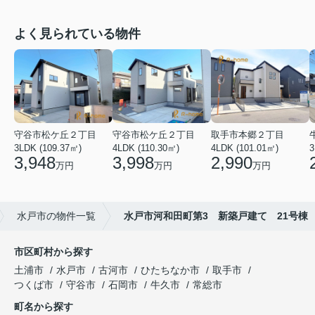
よく見られている物件
守谷市松ケ丘２丁目
守谷市松ケ丘２丁目
取手市本郷２丁目
3LDK (109.37㎡)
4LDK (110.30㎡)
4LDK (101.01㎡)
3
3,948
3,998
2,990
万円
万円
万円
水戸市の物件一覧
水戸市河和田町第3 新築戸建て 21号棟
市区町村から探す
土浦市
水戸市
古河市
ひたちなか市
取手市
つくば市
守谷市
石岡市
牛久市
常総市
町名から探す