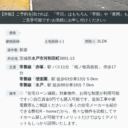
【外観】ご予約を頂ければ、『平日』はもちろん『早朝』や『夜間』も
ご見学可能です♪お気軽にお申し付けください♪
-
価格
-
-(-)
3LDK
建物面積
土地面積
間取り
新築
築年数
茨城県
水戸市
河和田町
3891-13
所在地
常磐線
「
赤塚
」駅 バス11分 「桜ノ牧高校前」 停歩17
交通
分
常磐線
「
偕楽園
」駅 徒歩63分車13分 5.0km
常磐線
「
水戸
」駅 徒歩88分車18分 7.0km
◇『住宅ローン減税』対象物件。お得な制度が利用可能
備考
です♪◇自己資金0円でも購入可能です。追加工事や家
電費用もご相談ください♪◇多くの住宅メーカーを紹介
できる弊社R－homeだから、色々な物件を比較してマ
イホーム探しが可能です♪メリットだけではなくデメリ
ットもしっかり説明いたします。