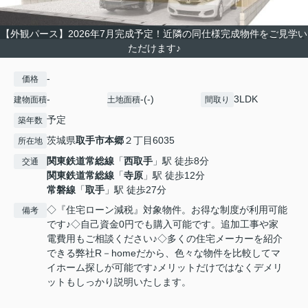
【外観パース】2026年7月完成予定！近隣の同仕様完成物件をご見学い
ただけます♪
-
価格
-
-(-)
3LDK
建物面積
土地面積
間取り
予定
築年数
茨城県
取手市
本郷
２丁目6035
所在地
関東鉄道常総線
「
西取手
」駅 徒歩8分
交通
関東鉄道常総線
「
寺原
」駅 徒歩12分
常磐線
「
取手
」駅 徒歩27分
◇『住宅ローン減税』対象物件。お得な制度が利用可能
備考
です♪◇自己資金0円でも購入可能です。追加工事や家
電費用もご相談ください♪◇多くの住宅メーカーを紹介
できる弊社R－homeだから、色々な物件を比較してマ
イホーム探しが可能です♪メリットだけではなくデメリ
ットもしっかり説明いたします。