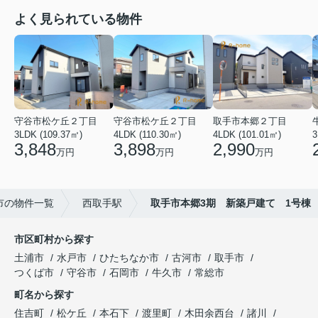
よく見られている物件
守谷市松ケ丘２丁目
守谷市松ケ丘２丁目
取手市本郷２丁目
3LDK (109.37㎡)
4LDK (110.30㎡)
4LDK (101.01㎡)
3
3,848
3,898
2,990
万円
万円
万円
市の物件一覧
西取手駅
取手市本郷3期 新築戸建て 1号棟
市区町村から探す
土浦市
水戸市
ひたちなか市
古河市
取手市
つくば市
守谷市
石岡市
牛久市
常総市
町名から探す
住吉町
松ケ丘
本石下
渡里町
木田余西台
諸川