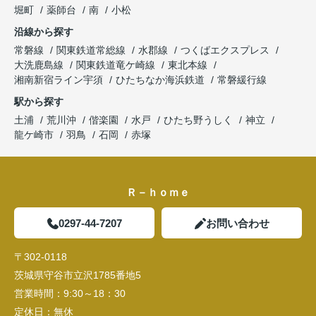
堀町
薬師台
南
小松
沿線から探す
常磐線
関東鉄道常総線
水郡線
つくばエクスプレス
大洗鹿島線
関東鉄道竜ケ崎線
東北本線
湘南新宿ライン宇須
ひたちなか海浜鉄道
常磐緩行線
駅から探す
土浦
荒川沖
偕楽園
水戸
ひたち野うしく
神立
龍ケ崎市
羽鳥
石岡
赤塚
Ｒ－ｈｏｍｅ
0297-44-7207
お問い合わせ
〒302-0118
茨城県守谷市立沢1785番地5
営業時間：
9:30～18：30
定休日：
無休