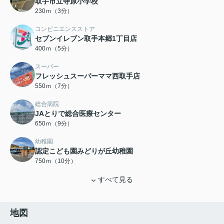
取手市立寺原小学校
230ｍ（3分）
コンビニエンスストア
セブンイレブン取手本郷1丁目店
400ｍ（5分）
スーパー
フレッシュスーパーママ西取手店
550ｍ（7分）
総合病院
JAとりで総合医療センター
650ｍ（9分）
幼稚園
認定こども園みどりが丘幼稚園
750ｍ（10分）
すべて見る
地図