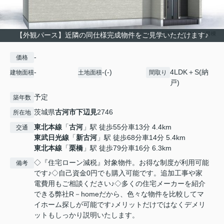
【外観パース】近隣の同仕様完成物件をご見学いただけます♪
-
価格
-
-(-)
4LDK＋S(納
建物面積
土地面積
間取り
戸)
予定
築年数
茨城県
古河市
下辺見
2746
所在地
東北本線
「
古河
」駅 徒歩55分車13分 4.4km
交通
東武日光線
「
新古河
」駅 徒歩68分車14分 5.4km
東北本線
「
栗橋
」駅 徒歩79分車16分 6.3km
◇『住宅ローン減税』対象物件。お得な制度が利用可能
備考
です♪◇自己資金0円でも購入可能です。追加工事や家
電費用もご相談ください♪◇多くの住宅メーカーを紹介
できる弊社R－homeだから、色々な物件を比較してマ
イホーム探しが可能です♪メリットだけではなくデメリ
ットもしっかり説明いたします。