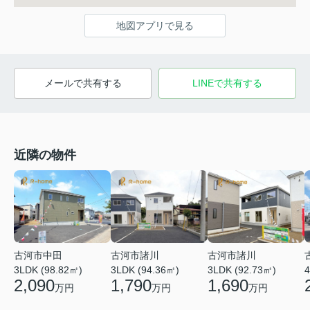
地図アプリで見る
メールで共有する
LINEで共有する
近隣の物件
古河市中田
古河市諸川
古河市諸川
3LDK (98.82㎡)
4
3LDK (94.36㎡)
3LDK (92.73㎡)
2,090
1,790
1,690
万円
万円
万円