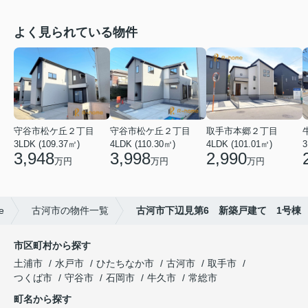
よく見られている物件
守谷市松ケ丘２丁目
守谷市松ケ丘２丁目
取手市本郷２丁目
3LDK (109.37㎡)
4LDK (110.30㎡)
4LDK (101.01㎡)
3
3,948
3,998
2,990
万円
万円
万円
e
古河市の物件一覧
古河市下辺見第6 新築戸建て 1号棟
市区町村から探す
土浦市
水戸市
ひたちなか市
古河市
取手市
つくば市
守谷市
石岡市
牛久市
常総市
町名から探す