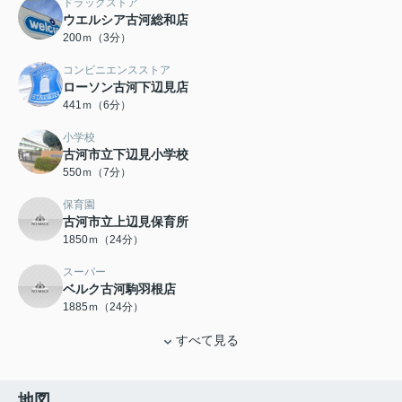
ドラッグストア
ウエルシア古河総和店
200ｍ（3分）
コンビニエンスストア
ローソン古河下辺見店
441ｍ（6分）
小学校
古河市立下辺見小学校
550ｍ（7分）
保育園
古河市立上辺見保育所
1850ｍ（24分）
スーパー
ベルク古河駒羽根店
1885ｍ（24分）
すべて見る
地図