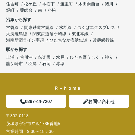
住吉町
松ケ丘
本石下
渡里町
木田余西台
諸川
堀町
薬師台
南
小松
沿線から探す
常磐線
関東鉄道常総線
水郡線
つくばエクスプレス
大洗鹿島線
関東鉄道竜ケ崎線
東北本線
湘南新宿ライン宇須
ひたちなか海浜鉄道
常磐緩行線
駅から探す
土浦
荒川沖
偕楽園
水戸
ひたち野うしく
神立
龍ケ崎市
羽鳥
石岡
赤塚
Ｒ－ｈｏｍｅ
0297-44-7207
お問い合わせ
〒302-0118
茨城県守谷市立沢1785番地5
営業時間：
9:30～18：30