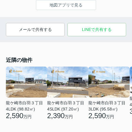
地図アプリで見る
メールで共有する
LINEで共有する
近隣の物件
龍ケ崎市白羽３丁目
龍ケ崎市白羽３丁目
龍ケ崎市白羽３丁目
4
4LDK (98.82㎡)
4SLDK (97.20㎡)
3LDK (95.58㎡)
2,590
2,390
2,590
万円
万円
万円