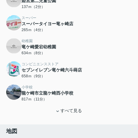
姫宮第二児童公園
137ｍ（2分）
スーパー
スーパータイヨー竜ヶ崎店
265ｍ（4分）
幼稚園
竜ケ崎愛宕幼稚園
634ｍ（8分）
コンビニエンスストア
セブンイレブン竜ケ崎六斗蒔店
658ｍ（9分）
小学校
龍ケ崎市立龍ケ崎西小学校
817ｍ（11分）
すべて見る
地図