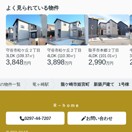
よく見られている物件
守谷市松ケ丘２丁目
守谷市松ケ丘２丁目
取手市本郷２丁目
3LDK (109.37㎡)
4LDK (110.30㎡)
4LDK (101.01㎡)
3
3,848
3,898
2,990
万円
万円
万円
の物件一覧
竜ヶ崎駅
龍ケ崎市姫宮町 新築戸建て 1号棟
Ｒ－ｈｏｍｅ
0297-44-7207
お問い合わせ