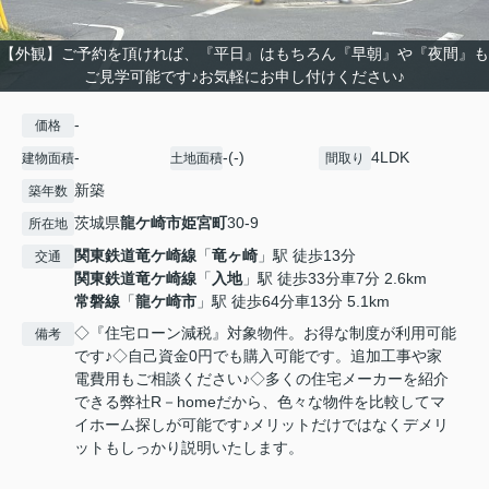
【外観】ご予約を頂ければ、『平日』はもちろん『早朝』や『夜間』も
ご見学可能です♪お気軽にお申し付けください♪
-
価格
-
-(-)
4LDK
建物面積
土地面積
間取り
新築
築年数
茨城県
龍ケ崎市
姫宮町
30-9
所在地
関東鉄道竜ケ崎線
「
竜ヶ崎
」駅 徒歩13分
交通
関東鉄道竜ケ崎線
「
入地
」駅 徒歩33分車7分 2.6km
常磐線
「
龍ケ崎市
」駅 徒歩64分車13分 5.1km
◇『住宅ローン減税』対象物件。お得な制度が利用可能
備考
です♪◇自己資金0円でも購入可能です。追加工事や家
電費用もご相談ください♪◇多くの住宅メーカーを紹介
できる弊社R－homeだから、色々な物件を比較してマ
イホーム探しが可能です♪メリットだけではなくデメリ
ットもしっかり説明いたします。