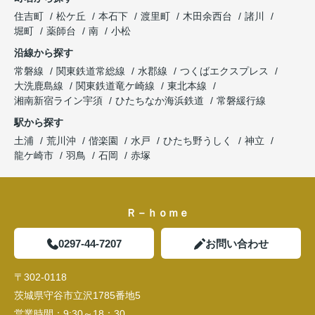
住吉町
松ケ丘
本石下
渡里町
木田余西台
諸川
堀町
薬師台
南
小松
沿線から探す
常磐線
関東鉄道常総線
水郡線
つくばエクスプレス
大洗鹿島線
関東鉄道竜ケ崎線
東北本線
湘南新宿ライン宇須
ひたちなか海浜鉄道
常磐緩行線
駅から探す
土浦
荒川沖
偕楽園
水戸
ひたち野うしく
神立
龍ケ崎市
羽鳥
石岡
赤塚
Ｒ－ｈｏｍｅ
0297-44-7207
お問い合わせ
〒302-0118
茨城県守谷市立沢1785番地5
営業時間：
9:30～18：30