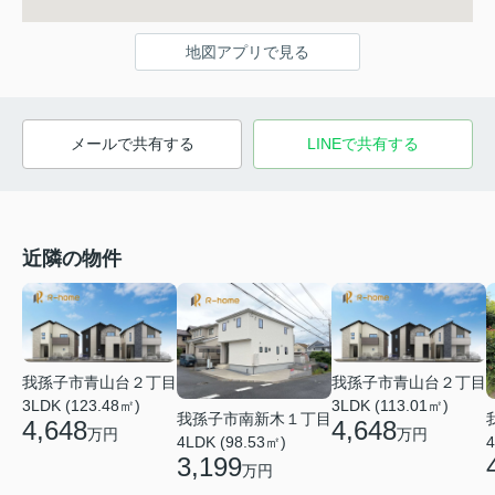
地図アプリで見る
メールで共有する
LINEで共有する
近隣の物件
我孫子市青山台２丁目
我孫子市青山台２丁目
3LDK (123.48㎡)
3LDK (113.01㎡)
我孫子市南新木１丁目
4,648
4,648
万円
万円
4LDK (98.53㎡)
4
3,199
万円