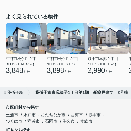
よく見られている物件
守谷市松ケ丘２丁目
守谷市松ケ丘２丁目
取手市本郷２丁目
3LDK (109.37㎡)
4LDK (110.30㎡)
4LDK (101.01㎡)
3
3,848
3,898
2,990
万円
万円
万円
東我孫子駅
我孫子市東我孫子1丁目第1期 新築戸建て 2号棟
市区町村から探す
土浦市
水戸市
ひたちなか市
古河市
取手市
つくば市
守谷市
石岡市
牛久市
常総市
町名から探す