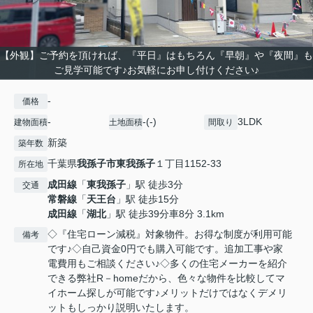
【外観】ご予約を頂ければ、『平日』はもちろん『早朝』や『夜間』も
ご見学可能です♪お気軽にお申し付けください♪
-
価格
-
-(-)
3LDK
建物面積
土地面積
間取り
新築
築年数
千葉県
我孫子市
東我孫子
１丁目1152-33
所在地
成田線
「
東我孫子
」駅 徒歩3分
交通
常磐線
「
天王台
」駅 徒歩15分
成田線
「
湖北
」駅 徒歩39分車8分 3.1km
◇『住宅ローン減税』対象物件。お得な制度が利用可能
備考
です♪◇自己資金0円でも購入可能です。追加工事や家
電費用もご相談ください♪◇多くの住宅メーカーを紹介
できる弊社R－homeだから、色々な物件を比較してマ
イホーム探しが可能です♪メリットだけではなくデメリ
ットもしっかり説明いたします。