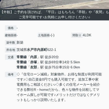
【外観】ご予約を頂ければ、『平日』はもちろん『早朝』や『夜間』も
ご見学可能です♪お気軽にお申し付けください♪
-
価格
-
-(-)
4LDK
建物面積
土地面積
間取り
新築
築年数
茨城県
水戸市
内原町
622-1
所在地
常磐線
「
内原
」駅 徒歩20分
交通
常磐線
「
赤塚
」駅 徒歩69分車14分 5.5km
常磐線
「
友部
」駅 徒歩75分車15分 6.0km
◇『住宅ローン減税』対象物件。お得な制度が利用可能
備考
です♪◇自己資金0円でも購入可能です。追加工事や家
電費用もご相談ください♪◇多くの住宅メーカーを紹介
できる弊社R－homeだから、色々な物件を比較してマ
イホーム探しが可能です♪メリットだけではなくデメリ
ットもしっかり説明いたします。