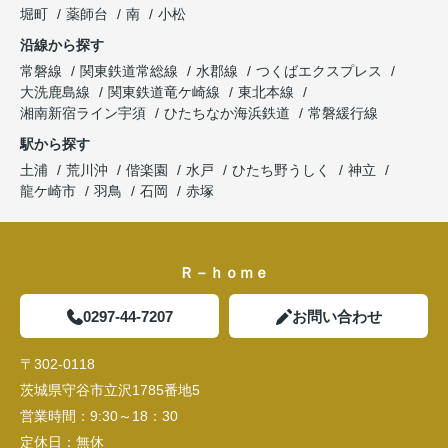
堀町
薬師台
南
小松
沿線から探す
常磐線
関東鉄道常総線
水郡線
つくばエクスプレス
大洗鹿島線
関東鉄道竜ケ崎線
東北本線
湘南新宿ライン宇須
ひたちなか海浜鉄道
常磐緩行線
駅から探す
土浦
荒川沖
偕楽園
水戸
ひたち野うしく
神立
龍ケ崎市
羽鳥
石岡
赤塚
Ｒ－ｈｏｍｅ
0297-44-7207
お問い合わせ
〒302-0118
茨城県守谷市立沢1785番地5
営業時間：
9:30～18：30
定休日：
無休