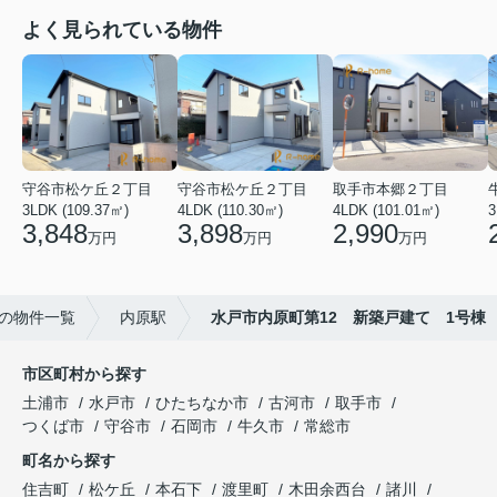
よく見られている物件
守谷市松ケ丘２丁目
守谷市松ケ丘２丁目
取手市本郷２丁目
3LDK (109.37㎡)
4LDK (110.30㎡)
4LDK (101.01㎡)
3
3,848
3,898
2,990
万円
万円
万円
の物件一覧
内原駅
水戸市内原町第12 新築戸建て 1号棟
市区町村から探す
土浦市
水戸市
ひたちなか市
古河市
取手市
つくば市
守谷市
石岡市
牛久市
常総市
町名から探す
住吉町
松ケ丘
本石下
渡里町
木田余西台
諸川