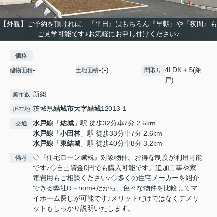
【外観】ご予約を頂ければ、『平日』はもちろん『早朝』や『夜間』も
ご見学可能です♪お気軽にお申し付けください♪
-
価格
-
-(-)
4LDK＋S(納
建物面積
土地面積
間取り
戸)
新築
築年数
茨城県
結城市
大字結城
12013-1
所在地
水戸線
「
結城
」駅 徒歩32分車7分 2.5km
交通
水戸線
「
小田林
」駅 徒歩33分車7分 2.6km
水戸線
「
東結城
」駅 徒歩40分車8分 3.2km
◇『住宅ローン減税』対象物件。お得な制度が利用可能
備考
です♪◇自己資金0円でも購入可能です。追加工事や家
電費用もご相談ください♪◇多くの住宅メーカーを紹介
できる弊社R－homeだから、色々な物件を比較してマ
イホーム探しが可能です♪メリットだけではなくデメリ
ットもしっかり説明いたします。