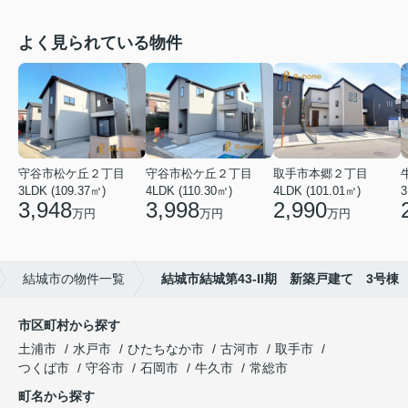
よく見られている物件
守谷市松ケ丘２丁目
守谷市松ケ丘２丁目
取手市本郷２丁目
3LDK (109.37㎡)
4LDK (110.30㎡)
4LDK (101.01㎡)
3
3,948
3,998
2,990
万円
万円
万円
結城市の物件一覧
結城市結城第43-II期 新築戸建て 3号棟
市区町村から探す
土浦市
水戸市
ひたちなか市
古河市
取手市
つくば市
守谷市
石岡市
牛久市
常総市
町名から探す