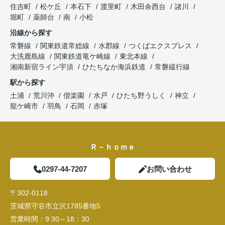
住吉町
松ケ丘
本石下
渡里町
木田余西台
諸川
堀町
薬師台
南
小松
沿線から探す
常磐線
関東鉄道常総線
水郡線
つくばエクスプレス
大洗鹿島線
関東鉄道竜ケ崎線
東北本線
湘南新宿ライン宇須
ひたちなか海浜鉄道
常磐緩行線
駅から探す
土浦
荒川沖
偕楽園
水戸
ひたち野うしく
神立
龍ケ崎市
羽鳥
石岡
赤塚
Ｒ－ｈｏｍｅ
0297-44-7207
お問い合わせ
〒302-0118
茨城県守谷市立沢1785番地5
営業時間：
9:30～18：30