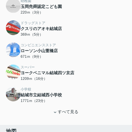
幼稚園
玉岡尭舜認定こども園
220ｍ（3分）
ドラッグストア
クスリのアオキ結城店
369ｍ（5分）
コンビニエンスストア
ローソン小山萱橋店
671ｍ（9分）
スーパー
ヨークベニマル結城四ツ京店
1209ｍ（16分）
小学校
結城市立結城西小学校
1771ｍ（23分）
すべて見る
地図