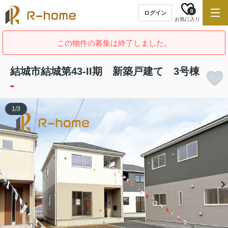
0
ログイン
お気に入り
この物件の募集は終了しました。
結城市結城第43-II期 新築戸建て 3号棟
-
1
/
3