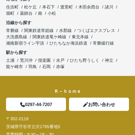
住吉町
松ケ丘
本石下
渡里町
木田余西台
諸川
堀町
薬師台
南
小松
沿線から探す
常磐線
関東鉄道常総線
水郡線
つくばエクスプレス
大洗鹿島線
関東鉄道竜ケ崎線
東北本線
湘南新宿ライン宇須
ひたちなか海浜鉄道
常磐緩行線
駅から探す
土浦
荒川沖
偕楽園
水戸
ひたち野うしく
神立
龍ケ崎市
羽鳥
石岡
赤塚
Ｒ－ｈｏｍｅ
0297-44-7207
お問い合わせ
〒302-0118
茨城県守谷市立沢1785番地5
営業時間：
9:30～18：30