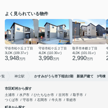
よく見られている物件
守谷市松ケ丘２丁目
守谷市松ケ丘２丁目
取手市本郷２丁目
3LDK (109.37㎡)
4LDK (110.30㎡)
4LDK (101.01㎡)
3
3,948
3,998
2,990
万円
万円
万円
一覧
神立駅
かすみがうら市下稲吉2期 新築戸建て 3号棟
市区町村から探す
土浦市
水戸市
ひたちなか市
古河市
取手市
つくば市
守谷市
石岡市
牛久市
常総市
町名から探す