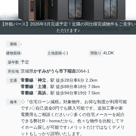
【外観パース】2026年3月完成予定！近隣の同仕様完成物件をご見学い
ただけます♪
-
価格
-
-(-)
4LDK
建物面積
土地面積
間取り
予定
築年数
茨城県
かすみがうら市
下稲吉
2064-1
所在地
常磐線
「
神立
」駅 徒歩28分車6分 2.2km
交通
常磐線
「
土浦
」駅 徒歩88分車18分 7.0km
常磐線
「
高浜
」駅 徒歩94分車19分 7.5km
◇『住宅ローン減税』対象物件。お得な制度が利用可能
備考
です♪◇自己資金0円でも購入可能です。追加工事や家
電費用もご相談ください♪◇多くの住宅メーカーを紹介
できる弊社R－homeだから、色々な物件を比較してマ
イホーム探しが可能です♪メリットだけではなくデメリ
ットもしっかり説明いたします。