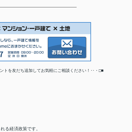
カウントを友だち追加してお気軽にご相談ください
！
‥
・
□
■
される経済政策です。