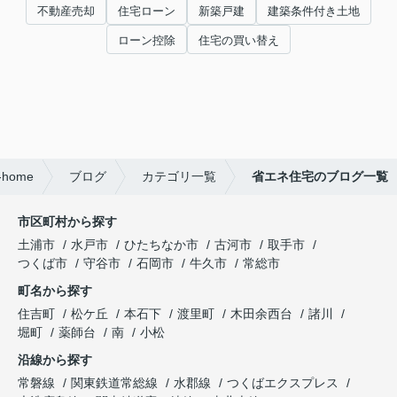
不動産売却
住宅ローン
新築戸建
建築条件付き土地
ローン控除
住宅の買い替え
ome
ブログ
カテゴリ一覧
省エネ住宅のブログ一覧
市区町村から探す
土浦市
水戸市
ひたちなか市
古河市
取手市
つくば市
守谷市
石岡市
牛久市
常総市
町名から探す
住吉町
松ケ丘
本石下
渡里町
木田余西台
諸川
堀町
薬師台
南
小松
沿線から探す
常磐線
関東鉄道常総線
水郡線
つくばエクスプレス