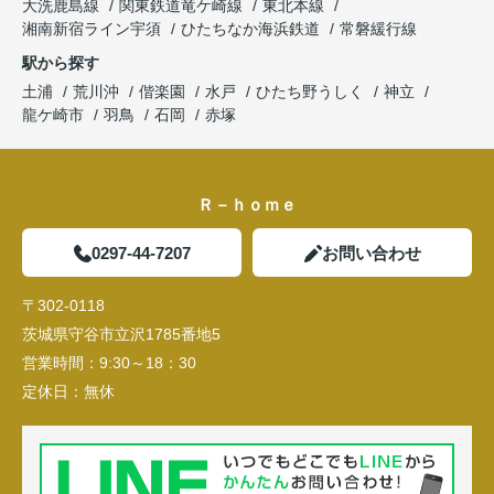
大洗鹿島線
関東鉄道竜ケ崎線
東北本線
湘南新宿ライン宇須
ひたちなか海浜鉄道
常磐緩行線
駅から探す
土浦
荒川沖
偕楽園
水戸
ひたち野うしく
神立
龍ケ崎市
羽鳥
石岡
赤塚
Ｒ－ｈｏｍｅ
0297-44-7207
お問い合わせ
〒302-0118
茨城県守谷市立沢1785番地5
営業時間：
9:30～18：30
定休日：
無休