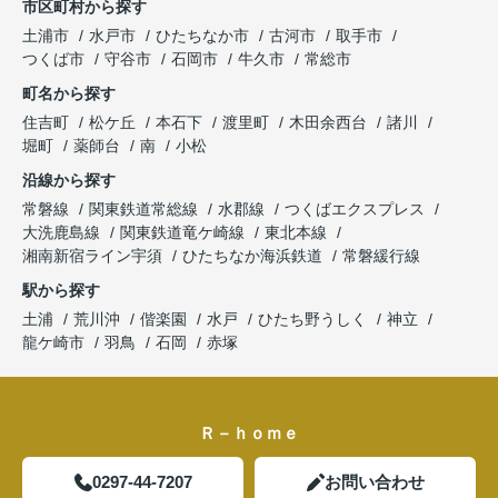
市区町村から探す
土浦市
水戸市
ひたちなか市
古河市
取手市
つくば市
守谷市
石岡市
牛久市
常総市
町名から探す
住吉町
松ケ丘
本石下
渡里町
木田余西台
諸川
堀町
薬師台
南
小松
沿線から探す
常磐線
関東鉄道常総線
水郡線
つくばエクスプレス
大洗鹿島線
関東鉄道竜ケ崎線
東北本線
湘南新宿ライン宇須
ひたちなか海浜鉄道
常磐緩行線
駅から探す
土浦
荒川沖
偕楽園
水戸
ひたち野うしく
神立
龍ケ崎市
羽鳥
石岡
赤塚
Ｒ－ｈｏｍｅ
0297-44-7207
お問い合わせ