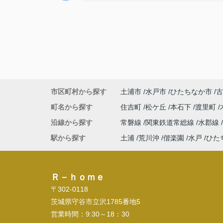
市区町村から探す
土浦市
水戸市
ひたちなか市
古
町名から探す
住吉町
松ケ丘
本石下
渡里町
沿線から探す
常磐線
関東鉄道常総線
水郡線
駅から探す
土浦
荒川沖
偕楽園
水戸
ひた
Ｒ－ｈｏｍｅ
〒302-0118
茨城県守谷市立沢1785番地5
営業時間：
9:30～18：30