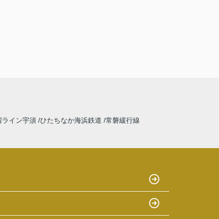
宿ライン宇須
ひたちなか海浜鉄道
常磐緩行線