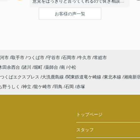
意見をはっきりと言ってくれるので良き相談相
手となりました。
お客様の声一覧
河市
取手市
つくば市
守谷市
石岡市
牛久市
常総市
木田余西台
諸川
堀町
薬師台
南
小松
つくばエクスプレス
大洗鹿島線
関東鉄道竜ケ崎線
東北本線
湘南新
ち野うしく
神立
龍ケ崎市
羽鳥
石岡
赤塚
トップページ
スタッフ