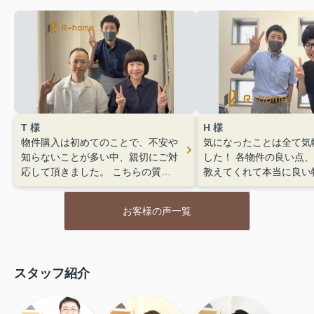
T 様
H 様
物件購入は初めてのことで、不安や
気になったことは全て気
知らないことが多い中、親切にご対
した！
各物件の良い点、
応して頂きました。
こちらの質問
教えてくれて本当に良い
にもレスポンスが早く親身になって
かりました！
契約の際も
くださり安心できました。
猛暑日
新味に対応してくれて助
お客様の声一覧
の中、除草やお掃除して頂き大変感
た。
相談から購入までス
謝しております。
ーに対応してくれました
スタッフ紹介