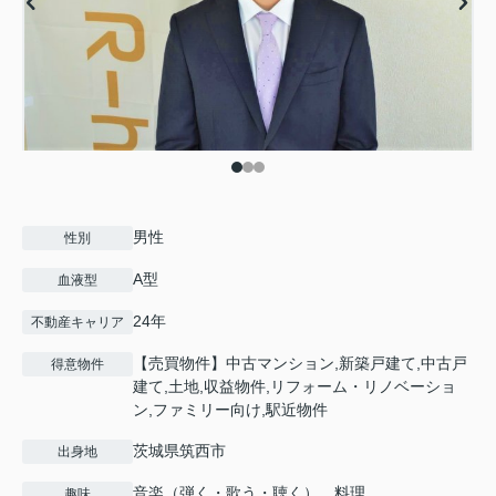
男性
性別
A型
血液型
24年
不動産キャリア
【売買物件】中古マンション,新築戸建て,中古戸
得意物件
建て,土地,収益物件,リフォーム・リノベーショ
ン,ファミリー向け,駅近物件
茨城県筑西市
出身地
音楽（弾く・歌う・聴く）、料理
趣味