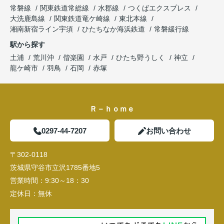
常磐線
関東鉄道常総線
水郡線
つくばエクスプレス
大洗鹿島線
関東鉄道竜ケ崎線
東北本線
湘南新宿ライン宇須
ひたちなか海浜鉄道
常磐緩行線
駅から探す
土浦
荒川沖
偕楽園
水戸
ひたち野うしく
神立
龍ケ崎市
羽鳥
石岡
赤塚
Ｒ－ｈｏｍｅ
0297-44-7207
お問い合わせ
〒302-0118
茨城県守谷市立沢1785番地5
営業時間：
9:30～18：30
定休日：
無休