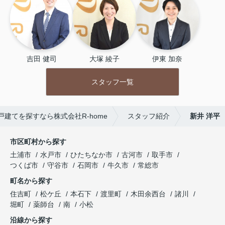
吉田 健司
大塚 綾子
伊東 加奈
スタッフ一覧
建てを探すなら株式会社R-home
スタッフ紹介
新井 洋平
市区町村から探す
土浦市
水戸市
ひたちなか市
古河市
取手市
つくば市
守谷市
石岡市
牛久市
常総市
町名から探す
住吉町
松ケ丘
本石下
渡里町
木田余西台
諸川
堀町
薬師台
南
小松
沿線から探す