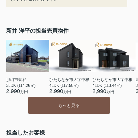
新井 洋平の担当売買物件
那珂市菅谷
ひたちなか市大字中根
ひたちなか市大字中根
3LDK (114.26㎡)
4LDK (117.58㎡)
4LDK (113.44㎡)
3
2,990
2,990
2,990
万円
万円
万円
もっと見る
担当したお客様