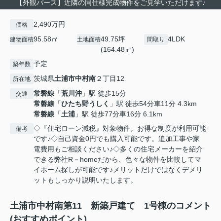
【外観パース】近隣の同仕様完成物件をご見学いただけます♪
2,490万円
価格
95.58㎡
49.75坪
4LDK
建物面積
土地面積
間取り
(164.48㎡)
予定
築年数
茨城県
土浦市
中村南
２丁目12
所在地
常磐線
「
荒川沖
」駅 徒歩15分
交通
常磐線
「
ひたち野うしく
」駅 徒歩54分車11分 4.3km
常磐線
「
土浦
」駅 徒歩77分車16分 6.1km
◇『住宅ローン減税』対象物件。お得な制度が利用可能
備考
です♪◇自己資金0円でも購入可能です。追加工事や家
電費用もご相談ください♪◇多くの住宅メーカーを紹介
できる弊社R－homeだから、色々な物件を比較してマ
イホーム探しが可能です♪メリットだけではなくデメリ
ットもしっかり説明いたします。
土浦市中村南第11 新築戸建て 1号棟のコメント
(おすすめポイント)