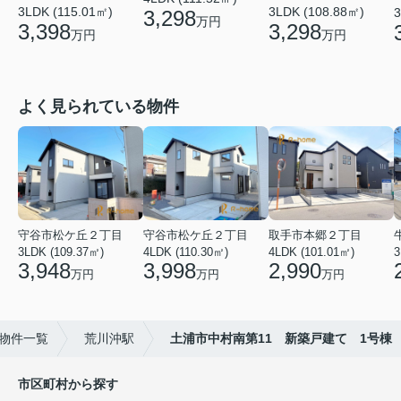
3LDK (115.01㎡)
3LDK (108.88㎡)
3
3,298
万円
3,398
3,298
万円
万円
よく見られている物件
守谷市松ケ丘２丁目
守谷市松ケ丘２丁目
取手市本郷２丁目
3LDK (109.37㎡)
4LDK (110.30㎡)
4LDK (101.01㎡)
3
3,948
3,998
2,990
万円
万円
万円
物件一覧
荒川沖駅
土浦市中村南第11 新築戸建て 1号棟
市区町村から探す