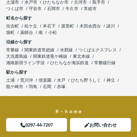
土浦市
水戸市
ひたちなか市
古河市
取手市
つくば市
守谷市
石岡市
牛久市
常総市
町名から探す
住吉町
松ケ丘
本石下
渡里町
木田余西台
諸川
堀町
薬師台
南
小松
沿線から探す
常磐線
関東鉄道常総線
水郡線
つくばエクスプレス
大洗鹿島線
関東鉄道竜ケ崎線
東北本線
湘南新宿ライン宇須
ひたちなか海浜鉄道
常磐緩行線
駅から探す
土浦
荒川沖
偕楽園
水戸
ひたち野うしく
神立
龍ケ崎市
羽鳥
石岡
赤塚
Ｒ－ｈｏｍｅ
0297-44-7207
お問い合わせ