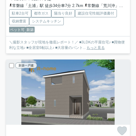
常磐線「土浦」駅 徒歩34分車7分 2.7km
常磐線「荒川沖」駅 徒歩60分車12分 4.8km
駐車2台可
都市ガス
陽当り良好
建設住宅性能評価書付
収納豊富
システムキッチン
ペット可
新築
＼撮影スタッフが現地を徹底レポート！／ ■3LDKの平屋住宅♪ ■買物便
利な立地♪ ■全居室6帖以上♪ ■大容量のパント...
もっと見る
新築一戸建