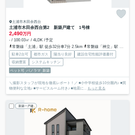
土浦市木田余西台
土浦市木田余西台第2 新築戸建て 1号棟
2,490
万円
- / 100.03㎡ / 4LDK /予定
常磐線「土浦」駅 徒歩32分車7分 2.5km
常磐線「神立」駅 徒歩60分車12分 4.8km
駐車2台可
都市ガス
陽当り良好
建設住宅性能評価書付
収納豊富
システムキッチン
ペット可
パノラマ
新築
＼撮影スタッフが現地を徹底レポート！／ ■小中学校徒歩10分圏内♪ ■買
物便利な立地♪ ■サービスルーム付き♪ ■地震に...
もっと見る
新築一戸建