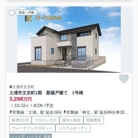
新築一戸建
土浦市文京町
土浦市文京町1期 新築戸建て 1号棟
3,298
万円
- / 111.52㎡ / 4LDK /予定
常磐線「土浦」駅 徒歩19分
常磐線「神立」駅 徒歩86分車18分 6.8km
駐車2台可
プロパンガス
陽当り良好
収納豊富
ウォークインクロゼット
システムキッチン
ペット可
パノラマ
新築