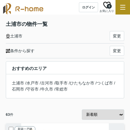
0
ログイン
お気に入り
土浦市の物件一覧
土浦市
変更
条件から探す
変更
おすすめのエリア
土浦市
/
水戸市
/
古河市
/
取手市
/
ひたちなか市
/
つくば市
/
石岡市
/
守谷市
/
牛久市
/
常総市
63
件
新築一戸建