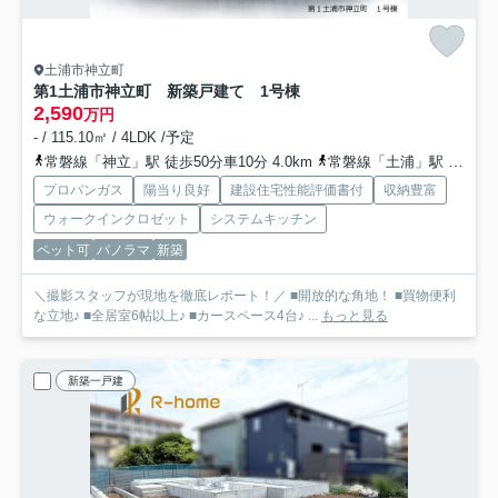
土浦市神立町
第1土浦市神立町 新築戸建て 1号棟
2,590
万円
- / 115.10㎡ / 4LDK /予定
常磐線「神立」駅 徒歩50分車10分 4.0km
常磐線「土浦」駅 徒歩56分車12分 4.4km
プロパンガス
陽当り良好
建設住宅性能評価書付
収納豊富
ウォークインクロゼット
システムキッチン
ペット可
パノラマ
新築
＼撮影スタッフが現地を徹底レポート！／ ■開放的な角地！ ■買物便利
な立地♪ ■全居室6帖以上♪ ■カースペース4台♪ ...
もっと見る
新築一戸建