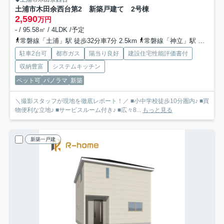
土浦市木田余西台第2 新築戸建て 2号棟
2,590
万円
- / 95.58㎡ / 4LDK /予定
常磐線「土浦」駅 徒歩32分車7分 2.5km
常磐線「神立」駅 徒歩60分車12分 4.8km
駐車2台可
都市ガス
陽当り良好
建設住宅性能評価書付
収納豊富
システムキッチン
ペット可
パノラマ
新築
＼撮影スタッフが現地を徹底レポート！／ ■小中学校徒歩10分圏内♪ ■買
物便利な立地♪ ■サービスルーム付き♪ ■広々8...
もっと見る
新築一戸建