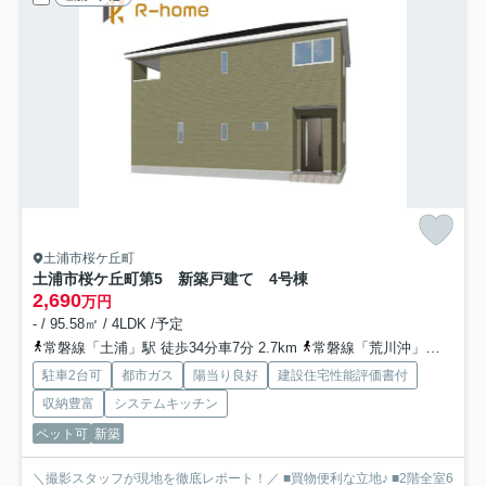
土浦市桜ケ丘町
土浦市桜ケ丘町第5 新築戸建て 4号棟
2,690
万円
- / 95.58㎡ / 4LDK /予定
常磐線「土浦」駅 徒歩34分車7分 2.7km
常磐線「荒川沖」駅 徒歩60分車12分 4.8km
駐車2台可
都市ガス
陽当り良好
建設住宅性能評価書付
収納豊富
システムキッチン
ペット可
新築
＼撮影スタッフが現地を徹底レポート！／ ■買物便利な立地♪ ■2階全室6