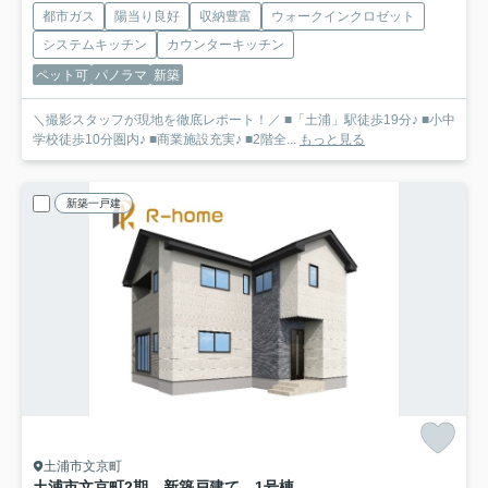
都市ガス
陽当り良好
収納豊富
ウォークインクロゼット
システムキッチン
カウンターキッチン
ペット可
パノラマ
新築
＼撮影スタッフが現地を徹底レポート！／ ■「土浦」駅徒歩19分♪ ■小中
学校徒歩10分圏内♪ ■商業施設充実♪ ■2階全...
もっと見る
新築一戸建
土浦市文京町
土浦市文京町2期 新築戸建て 1号棟