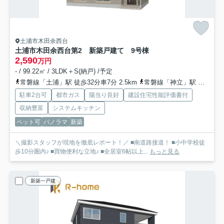
土浦市木田余西台
土浦市木田余西台第2 新築戸建て 9号棟
2,590
万円
- / 99.22㎡ / 3LDK＋S(納戸) /予定
常磐線「土浦」駅 徒歩32分車7分 2.5km
常磐線「神立」駅 徒歩60分車12分 4.8km
駐車2台可
都市ガス
陽当り良好
建設住宅性能評価書付
収納豊富
システムキッチン
ペット可
パノラマ
新築
＼撮影スタッフが現地を徹底レポート！／ ■南道路接道！ ■小中学校徒
歩10分圏内♪ ■買物便利な立地♪ ■全居室6帖以上...
もっと見る
新築一戸建