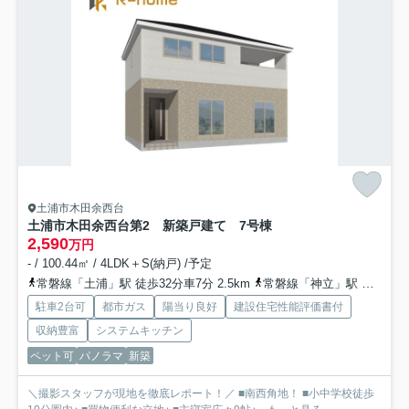
土浦市木田余西台
土浦市木田余西台第2 新築戸建て 7号棟
2,590
万円
- / 100.44㎡ / 4LDK＋S(納戸) /予定
常磐線「土浦」駅 徒歩32分車7分 2.5km
常磐線「神立」駅 徒歩60分車12分 4.8km
駐車2台可
都市ガス
陽当り良好
建設住宅性能評価書付
収納豊富
システムキッチン
ペット可
パノラマ
新築
＼撮影スタッフが現地を徹底レポート！／ ■南西角地！ ■小中学校徒歩