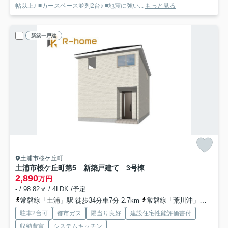
帖以上♪ ■カースペース並列2台♪ ■地震に強い...
もっと見る
新築一戸建
土浦市桜ケ丘町
土浦市桜ケ丘町第5 新築戸建て 3号棟
2,890
万円
- / 98.82㎡ / 4LDK /予定
常磐線「土浦」駅 徒歩34分車7分 2.7km
常磐線「荒川沖」駅 徒歩60分車12分 4.8km
駐車2台可
都市ガス
陽当り良好
建設住宅性能評価書付
収納豊富
システムキッチン