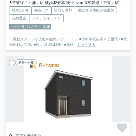
常磐線「土浦」駅 徒歩32分車7分 2.5km
常磐線「神立」駅 徒歩60分車12分 4.8km
駐車2台可
都市ガス
陽当り良好
建設住宅性能評価書付
収納豊富
システムキッチン
ペット可
パノラマ
新築
＼撮影スタッフが現地を徹底レポート！／ ■小中学校徒歩10分圏内♪ ■買
物便利な立地♪ ■広々19.2帖LDK♪ ■地震...
もっと見る
新築一戸建
土浦市木田余西台