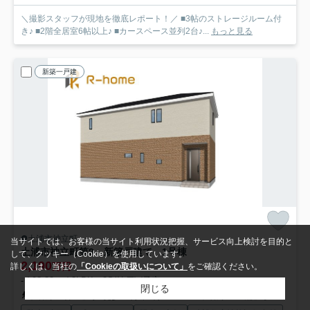
＼撮影スタッフが現地を徹底レポート！／ ■3帖のストレージルーム付
き♪ ■2階全居室6帖以上♪ ■カースペース並列2台♪...
もっと見る
新築一戸建
土浦市神立町
当サイトでは、お客様の当サイト利用状況把握、サービス向上検討を目的と
土浦市神立町第9 新築戸建て 1号棟
して、クッキー（Cookie）を使用しています。
2,190
万円
詳しくは、当社の
「Cookieの取扱いについて」
をご確認ください。
- / 98.82㎡ / 3LDK＋2S(納戸) /予定
閉じる
常磐線「神立」駅 徒歩37分車8分 2.9km
常磐線「土浦」駅 徒歩60分車12分 4.8km