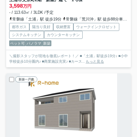
3,598
万円
- / 113.63㎡ / 3LDK /予定
常磐線「土浦」駅 徒歩19分
常磐線「荒川沖」駅 徒歩88分車18分 7.0km
都市ガス
陽当り良好
収納豊富
ウォークインクロゼット
システムキッチン
カウンターキッチン
ペット可
パノラマ
新築
＼撮影スタッフが現地を徹底レポート！／ ■「土浦」駅徒歩19分♪ ■小中
学校徒歩10分圏内♪ ■商業施設充実♪ ■カース...
もっと見る
新築一戸建