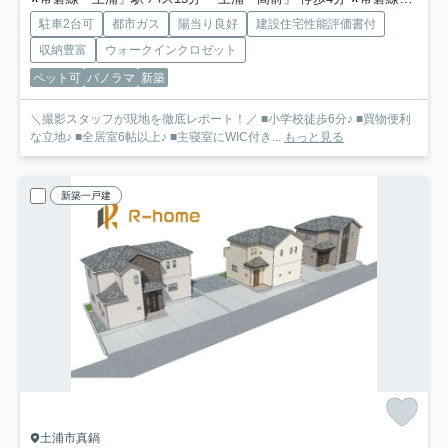
駐車2台可
都市ガス
陽当り良好
建設住宅性能評価書付
収納豊富
ウォークインクロゼット
ペット可
パノラマ
新築
＼撮影スタッフが現地を徹底レポート！／ ■小学校徒歩6分♪ ■買物便利
な立地♪ ■全居室6帖以上♪ ■主寝室にWIC付き...
もっと見る
新築一戸建
土浦市真鍋