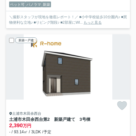
ペット可
パノラマ
新築
＼撮影スタッフが現地を徹底レポート！／ ■小中学校徒歩10分圏内♪ ■買
物便利な立地♪ ■リビング階段♪ ■2部屋にWI...
もっと見る
新築一戸建
土浦市木田余西台
土浦市木田余西台第2 新築戸建て 3号棟
2,390
万円
- / 93.14㎡ / 3LDK /予定