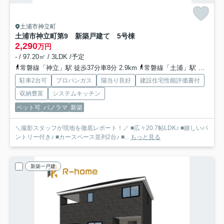
土浦市神立町
土浦市神立町第9 新築戸建て 5号棟
2,290
万円
- / 97.20㎡ / 3LDK /予定
常磐線「神立」駅 徒歩37分車8分 2.9km
常磐線「土浦」駅 徒歩60分車12分 4.8km
駐車2台可
プロパンガス
陽当り良好
建設住宅性能評価書付
収納豊富
システムキッチン
ペット可
パノラマ
新築
＼撮影スタッフが現地を徹底レポート！／ ■広々20.7帖LDK♪ ■嬉しいパ
ントリー付き♪ ■カースペース並列2台♪ ■...
もっと見る
新築一戸建