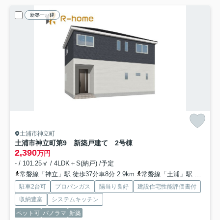
新築一戸建
土浦市神立町
土浦市神立町第9 新築戸建て 2号棟
2,390
万円
- / 101.25㎡ / 4LDK＋S(納戸) /予定
常磐線「神立」駅 徒歩37分車8分 2.9km
常磐線「土浦」駅 徒歩60分車12分 4.8km
駐車2台可
プロパンガス
陽当り良好
建設住宅性能評価書付
収納豊富
システムキッチン
ペット可
パノラマ
新築