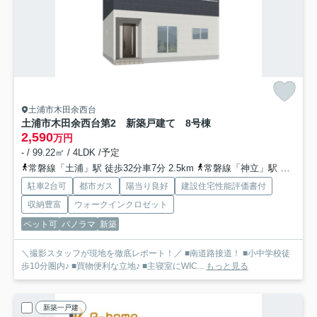
土浦市木田余西台
土浦市木田余西台第2 新築戸建て 8号棟
2,590
万円
- / 99.22㎡ / 4LDK /予定
常磐線「土浦」駅 徒歩32分車7分 2.5km
常磐線「神立」駅 徒歩60分車12分 4.8km
駐車2台可
都市ガス
陽当り良好
建設住宅性能評価書付
収納豊富
ウォークインクロゼット
ペット可
パノラマ
新築
＼撮影スタッフが現地を徹底レポート！／ ■南道路接道！ ■小中学校徒
歩10分圏内♪ ■買物便利な立地♪ ■主寝室にWIC...
もっと見る
新築一戸建