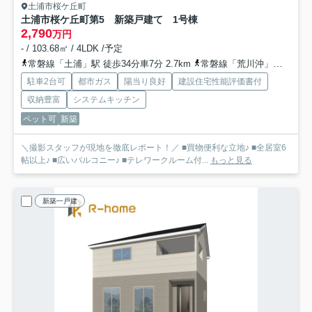
土浦市桜ケ丘町
土浦市桜ケ丘町第5 新築戸建て 1号棟
2,790
万円
- / 103.68㎡ / 4LDK /予定
常磐線「土浦」駅 徒歩34分車7分 2.7km
常磐線「荒川沖」駅 徒歩60分車12分 4.8km
駐車2台可
都市ガス
陽当り良好
建設住宅性能評価書付
収納豊富
システムキッチン
ペット可
新築
＼撮影スタッフが現地を徹底レポート！／ ■買物便利な立地♪ ■全居室6
帖以上♪ ■広いバルコニー♪ ■テレワークルーム付...
もっと見る
新築一戸建