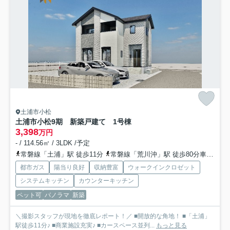
土浦市小松
土浦市小松9期 新築戸建て 1号棟
3,398
万円
- / 114.56㎡ / 3LDK /予定
常磐線「土浦」駅 徒歩11分
常磐線「荒川沖」駅 徒歩80分車16分 6.4km
都市ガス
陽当り良好
収納豊富
ウォークインクロゼット
システムキッチン
カウンターキッチン
ペット可
パノラマ
新築
＼撮影スタッフが現地を徹底レポート！／ ■開放的な角地！ ■「土浦」
駅徒歩11分♪ ■商業施設充実♪ ■カースペース並列...
もっと見る