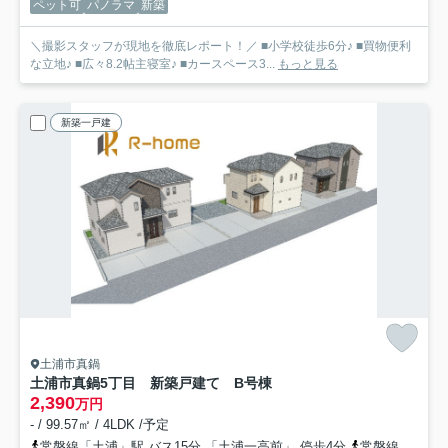
ペット可
パノラマ
新築
＼撮影スタッフが現地を徹底レポート！／ ■小学校徒歩6分♪ ■買物便利
な立地♪ ■広々8.2帖主寝室♪ ■カースペース3...
もっと見る
新築一戸建
土浦市真鍋
土浦市真鍋5丁目 新築戸建て B号棟
2,390
万円
- / 99.57㎡ / 4LDK /予定
常磐線「土浦」駅 バス15分 「土浦一高前」 停歩4分
常磐線「神立」駅 徒歩74分車15分 5.9km