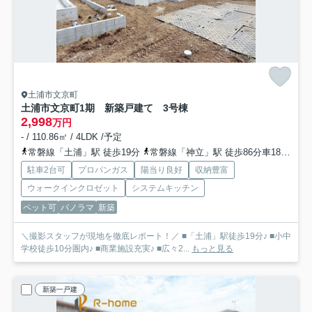
土浦市文京町
土浦市文京町1期 新築戸建て 3号棟
2,998
万円
- / 110.86㎡ / 4LDK /予定
常磐線「土浦」駅 徒歩19分
常磐線「神立」駅 徒歩86分車18分 6.8km
駐車2台可
プロパンガス
陽当り良好
収納豊富
ウォークインクロゼット
システムキッチン
ペット可
パノラマ
新築
＼撮影スタッフが現地を徹底レポート！／ ■「土浦」駅徒歩19分♪ ■小中
学校徒歩10分圏内♪ ■商業施設充実♪ ■広々2...
もっと見る
新築一戸建