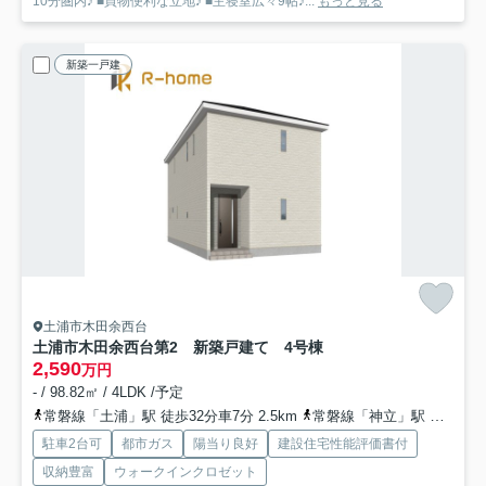
10分圏内♪ ■買物便利な立地♪ ■主寝室広々9帖♪...
もっと見る
新築一戸建
土浦市木田余西台
土浦市木田余西台第2 新築戸建て 4号棟
2,590
万円
- / 98.82㎡ / 4LDK /予定
常磐線「土浦」駅 徒歩32分車7分 2.5km
常磐線「神立」駅 徒歩60分車12分 4.8km
駐車2台可
都市ガス
陽当り良好
建設住宅性能評価書付
収納豊富
ウォークインクロゼット