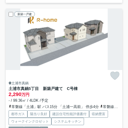
新築一戸建
土浦市真鍋
土浦市真鍋5丁目 新築戸建て C号棟
2,290
万円
- / 99.36㎡ / 4LDK /予定
常磐線「土浦」駅 バス15分 「土浦一高前」 停歩4分
常磐線「神立」駅 徒歩74分車15分 5.9km
都市ガス
陽当り良好
建設住宅性能評価書付
収納豊富
ウォークインクロゼット
システムキッチン