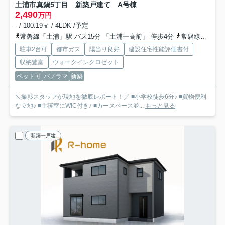
土浦市真鍋5丁目 新築戸建て A号棟
2,490
万円
- / 100.19㎡ / 4LDK /予定
常磐線「土浦」駅 バス15分 「土浦一高前」 停歩4分
常磐線「神立」駅 徒歩74分車15分 5.9km
駐車2台可
都市ガス
陽当り良好
建設住宅性能評価書付
収納豊富
ウォークインクロゼット
ペット可
パノラマ
新築
＼撮影スタッフが現地を徹底レポート！／ ■小学校徒歩6分♪ ■買物便利
な立地♪ ■主寝室にWIC付き♪ ■カースペース並...
もっと見る
新築一戸建