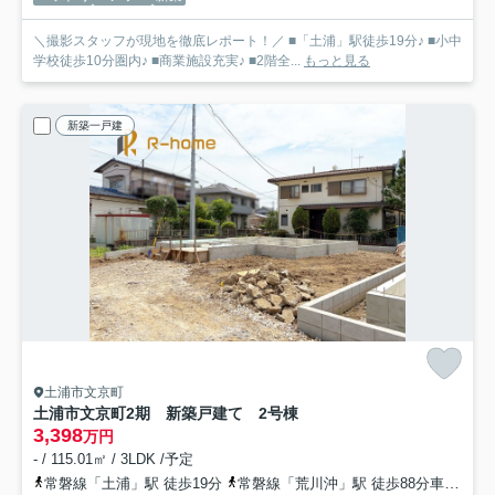
＼撮影スタッフが現地を徹底レポート！／ ■「土浦」駅徒歩19分♪ ■小中
学校徒歩10分圏内♪ ■商業施設充実♪ ■2階全...
もっと見る
新築一戸建
土浦市文京町
土浦市文京町2期 新築戸建て 2号棟
3,398
万円
- / 115.01㎡ / 3LDK /予定
常磐線「土浦」駅 徒歩19分
常磐線「荒川沖」駅 徒歩88分車18分 7.0km