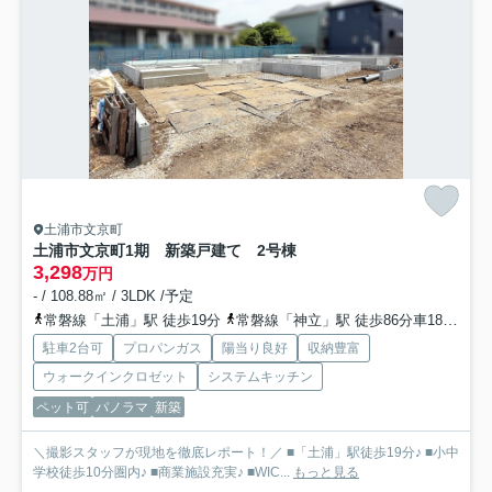
土浦市文京町
土浦市文京町1期 新築戸建て 2号棟
3,298
万円
- / 108.88㎡ / 3LDK /予定
常磐線「土浦」駅 徒歩19分
常磐線「神立」駅 徒歩86分車18分 6.8km
駐車2台可
プロパンガス
陽当り良好
収納豊富
ウォークインクロゼット
システムキッチン
ペット可
パノラマ
新築
＼撮影スタッフが現地を徹底レポート！／ ■「土浦」駅徒歩19分♪ ■小中
学校徒歩10分圏内♪ ■商業施設充実♪ ■WIC...
もっと見る