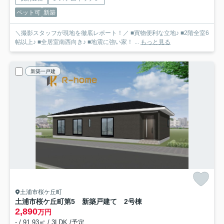
ペット可
新築
＼撮影スタッフが現地を徹底レポート！／ ■買物便利な立地♪ ■2階全室6
帖以上♪ ■全居室南西向き♪ ■地震に強い家！ ...
もっと見る
新築一戸建
土浦市桜ケ丘町
土浦市桜ケ丘町第5 新築戸建て 2号棟
2,890
万円
- / 91.93㎡ / 3LDK /予定