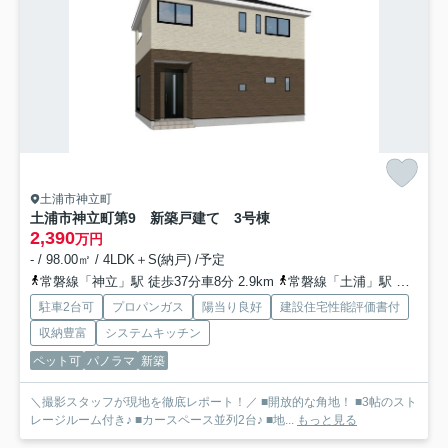
土浦市神立町
土浦市神立町第9 新築戸建て 3号棟
2,390
万円
- / 98.00㎡ / 4LDK＋S(納戸) /予定
常磐線「神立」駅 徒歩37分車8分 2.9km
常磐線「土浦」駅 徒歩60分車12分 4.8km
駐車2台可
プロパンガス
陽当り良好
建設住宅性能評価書付
収納豊富
システムキッチン
ペット可
パノラマ
新築
＼撮影スタッフが現地を徹底レポート！／ ■開放的な角地！ ■3帖のスト
レージルーム付き♪ ■カースペース並列2台♪ ■地...
もっと見る