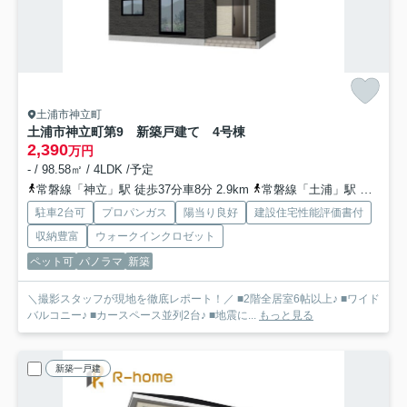
土浦市神立町
土浦市神立町第9 新築戸建て 4号棟
2,390
万円
- / 98.58㎡ / 4LDK /予定
常磐線「神立」駅 徒歩37分車8分 2.9km
常磐線「土浦」駅 徒歩60分車12分 4.8km
駐車2台可
プロパンガス
陽当り良好
建設住宅性能評価書付
収納豊富
ウォークインクロゼット
ペット可
パノラマ
新築
＼撮影スタッフが現地を徹底レポート！／ ■2階全居室6帖以上♪ ■ワイド
バルコニー♪ ■カースペース並列2台♪ ■地震に...
もっと見る
新築一戸建