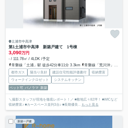
土浦市中高津
第1土浦市中高津 新築戸建て 1号棟
3,090
万円
- / 111.78㎡ / 4LDK /予定
常磐線「土浦」駅 徒歩42分車11分 3.3km
常磐線「荒川沖」駅 徒歩61分車13分 4.8km
都市ガス
陽当り良好
建設住宅性能評価書付
収納豊富
ウォークインクロゼット
システムキッチン
ペット可
パノラマ
新築
＼撮影スタッフが現地を徹底レポート！／ ■敷地広々82坪！ ■WICなど
収納豊富♪ ■カースペース並列3台♪ ■長期優良...
もっと見る
新築一戸建