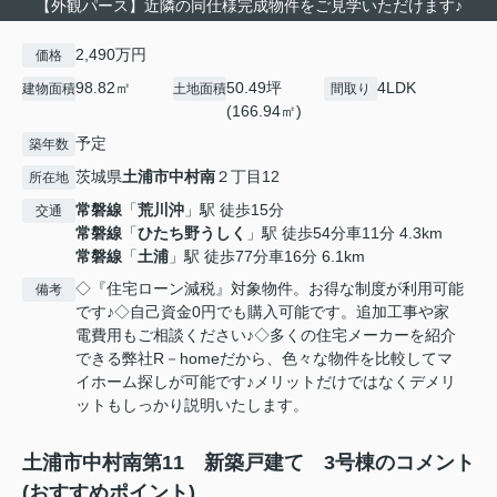
【外観パース】近隣の同仕様完成物件をご見学いただけます♪
2,490万円
価格
98.82㎡
50.49坪
4LDK
建物面積
土地面積
間取り
(166.94㎡)
予定
築年数
茨城県
土浦市
中村南
２丁目12
所在地
常磐線
「
荒川沖
」駅 徒歩15分
交通
常磐線
「
ひたち野うしく
」駅 徒歩54分車11分 4.3km
常磐線
「
土浦
」駅 徒歩77分車16分 6.1km
◇『住宅ローン減税』対象物件。お得な制度が利用可能
備考
です♪◇自己資金0円でも購入可能です。追加工事や家
電費用もご相談ください♪◇多くの住宅メーカーを紹介
できる弊社R－homeだから、色々な物件を比較してマ
イホーム探しが可能です♪メリットだけではなくデメリ
ットもしっかり説明いたします。
土浦市中村南第11 新築戸建て 3号棟のコメント
(おすすめポイント)