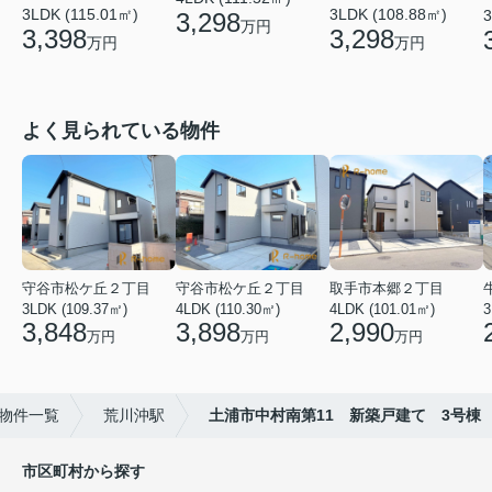
3LDK (115.01㎡)
3LDK (108.88㎡)
3
3,298
万円
3,398
3,298
万円
万円
よく見られている物件
守谷市松ケ丘２丁目
守谷市松ケ丘２丁目
取手市本郷２丁目
3LDK (109.37㎡)
4LDK (110.30㎡)
4LDK (101.01㎡)
3
3,848
3,898
2,990
万円
万円
万円
物件一覧
荒川沖駅
土浦市中村南第11 新築戸建て 3号棟
市区町村から探す