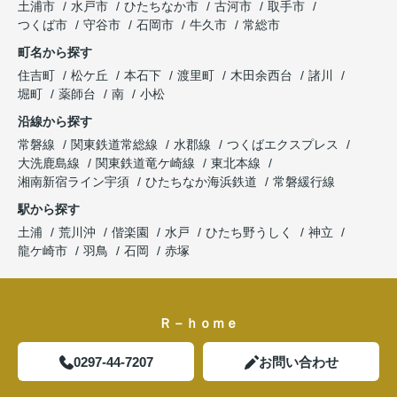
土浦市
水戸市
ひたちなか市
古河市
取手市
つくば市
守谷市
石岡市
牛久市
常総市
町名から探す
住吉町
松ケ丘
本石下
渡里町
木田余西台
諸川
堀町
薬師台
南
小松
沿線から探す
常磐線
関東鉄道常総線
水郡線
つくばエクスプレス
大洗鹿島線
関東鉄道竜ケ崎線
東北本線
湘南新宿ライン宇須
ひたちなか海浜鉄道
常磐緩行線
駅から探す
土浦
荒川沖
偕楽園
水戸
ひたち野うしく
神立
龍ケ崎市
羽鳥
石岡
赤塚
Ｒ－ｈｏｍｅ
0297-44-7207
お問い合わせ