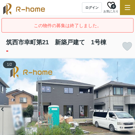
0
ログイン
お気に入り
この物件の募集は終了しました。
筑西市幸町第21 新築戸建て 1号棟
-
1
/
2