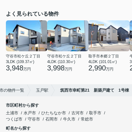
よく見られている物件
守谷市松ケ丘２丁目
守谷市松ケ丘２丁目
取手市本郷２丁目
3LDK (109.37㎡)
4LDK (110.30㎡)
4LDK (101.01㎡)
3
3,948
3,998
2,990
万円
万円
万円
市の物件一覧
玉戸駅
筑西市幸町第21 新築戸建て 1号棟
市区町村から探す
土浦市
水戸市
ひたちなか市
古河市
取手市
つくば市
守谷市
石岡市
牛久市
常総市
町名から探す