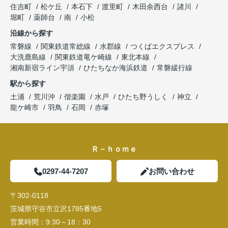
住吉町
松ケ丘
本石下
渡里町
木田余西台
諸川
堀町
薬師台
南
小松
沿線から探す
常磐線
関東鉄道常総線
水郡線
つくばエクスプレス
大洗鹿島線
関東鉄道竜ケ崎線
東北本線
湘南新宿ライン宇須
ひたちなか海浜鉄道
常磐緩行線
駅から探す
土浦
荒川沖
偕楽園
水戸
ひたち野うしく
神立
龍ケ崎市
羽鳥
石岡
赤塚
Ｒ－ｈｏｍｅ
0297-44-7207
お問い合わせ
〒302-0118
茨城県守谷市立沢1785番地5
営業時間：
9:30～18：30