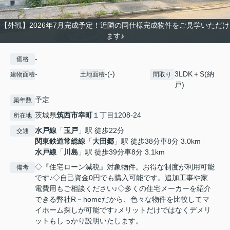
【外観】2026年7月完成予定！近隣の同仕様完成物件をご見学いただけ
ます♪
-
価格
-
-(-)
3LDK＋S(納
建物面積
土地面積
間取り
戸)
予定
築年数
茨城県
筑西市
幸町
１丁目1208-24
所在地
水戸線
「
玉戸
」駅 徒歩22分
交通
関東鉄道常総線
「
大田郷
」駅 徒歩38分車8分 3.0km
水戸線
「
川島
」駅 徒歩39分車8分 3.1km
◇『住宅ローン減税』対象物件。お得な制度が利用可能
備考
です♪◇自己資金0円でも購入可能です。追加工事や家
電費用もご相談ください♪◇多くの住宅メーカーを紹介
できる弊社R－homeだから、色々な物件を比較してマ
イホーム探しが可能です♪メリットだけではなくデメリ
ットもしっかり説明いたします。