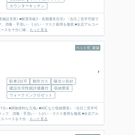
カウンターキッチン
業施設充実♪ ■耐震等級3・長期優良住宅♪ 〈当日ご見学可能で
フ、消毒・手洗い・うがい・マスク着用を徹底 ■全店アルコー
スを十分に確...
もっと見る
ペット可
新築
駐車2台可
都市ガス
陽当り良好
建設住宅性能評価書付
収納豊富
ウォークインクロゼット
♪ ■買物便利な立地♪ ■WICなど収納豊富♪ 〈当日ご見学可
タッフ、消毒・手洗い・うがい・マスク着用を徹底 ■全店アル
ペースを十分...
もっと見る