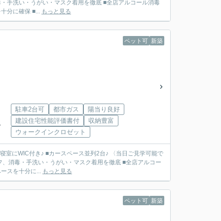
・手洗い・うがい・マスク着用を徹底 ■全店アルコール消毒
に確保 ■...
もっと見る
ペット可
新築
駐車2台可
都市ガス
陽当り良好
建設住宅性能評価書付
収納豊富
分
ウォークインクロゼット
寝室にWIC付き♪ ■カースペース並列2台♪ 〈当日ご見学可能で
フ、消毒・手洗い・うがい・マスク着用を徹底 ■全店アルコー
スを十分に...
もっと見る
ペット可
新築