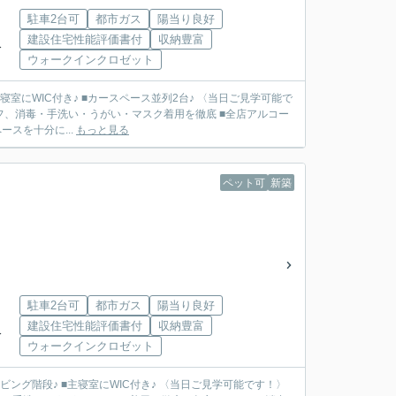
駐車2台可
都市ガス
陽当り良好
建設住宅性能評価書付
収納豊富
分
ウォークインクロゼット
寝室にWIC付き♪ ■カースペース並列2台♪ 〈当日ご見学可能で
フ、消毒・手洗い・うがい・マスク着用を徹底 ■全店アルコー
スを十分に...
もっと見る
ペット可
新築
駐車2台可
都市ガス
陽当り良好
建設住宅性能評価書付
収納豊富
分
ウォークインクロゼット
ビング階段♪ ■主寝室にWIC付き♪ 〈当日ご見学可能です！〉