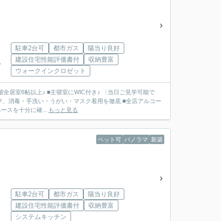
駐車2台可
都市ガス
陽当り良好
建設住宅性能評価書付
収納豊富
分
ウォークインクロゼット
階全居室6帖以上♪ ■主寝室にWIC付き♪ 〈当日ご見学可能で
フ、消毒・手洗い・うがい・マスク着用を徹底 ■全店アルコー
スを十分に確...
もっと見る
ペット可
パノラマ
新築
駐車2台可
都市ガス
陽当り良好
建設住宅性能評価書付
収納豊富
システムキッチン