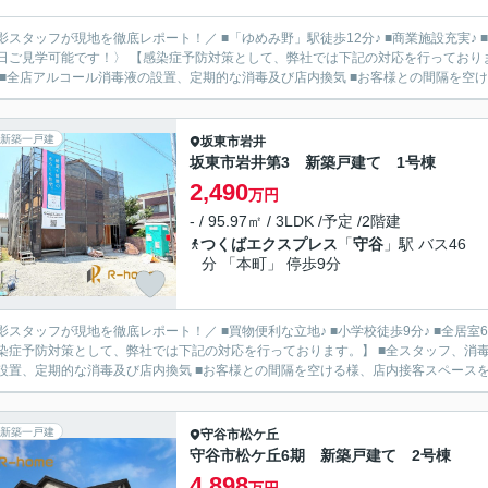
影スタッフが現地を徹底レポート！／ ■「ゆめみ野」駅徒歩12分♪ ■商業施設充実♪ 
日ご見学可能です！〉 【感染症予防対策として、弊社では下記の対応を行っており
 ■全店アルコール消毒液の設置、定期的な消毒及び店内換気 ■お客様との間隔を空ける
新築一戸建
坂東市
岩井
坂東市岩井第3 新築戸建て 1号棟
2,490
万円
- / 95.97㎡ / 3LDK /予定 /2階建
つくばエクスプレス
「
守谷
」駅 バス46
分 「本町」 停歩9分
影スタッフが現地を徹底レポート！／ ■買物便利な立地♪ ■小学校徒歩9分♪ ■全居室
染症予防対策として、弊社では下記の対応を行っております。】 ■全スタッフ、消毒
設置、定期的な消毒及び店内換気 ■お客様との間隔を空ける様、店内接客スペースを十分
新築一戸建
守谷市
松ケ丘
守谷市松ケ丘6期 新築戸建て 2号棟
4,898