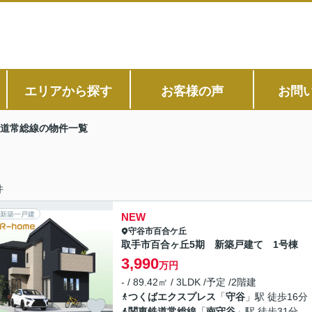
エリアから探す
お客様の声
お問
道常総線の物件一覧
件
新築一戸建
NEW
守谷市
百合ケ丘
取手市百合ヶ丘5期 新築戸建て 1号棟
3,990
万円
- / 89.42㎡ / 3LDK /予定 /2階建
つくばエクスプレス
「
守谷
」駅 徒歩16分
関東鉄道常総線
「
南守谷
」駅 徒歩31分