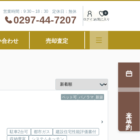
営業時間：9:30～18：30 定休日：無休
0
0297-44-7207
ログイン
お気に入り
い合わせ
売却査定
ペット可
パノラマ
新築
来店予約
駐車2台可
都市ガス
建設住宅性能評価書付
収納豊富
システムキッチン