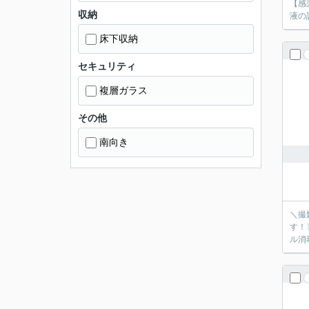
【感
収納
液の
床下収納
セキュリティ
複層ガラス
その他
南向き
＼撮
す！
ル消