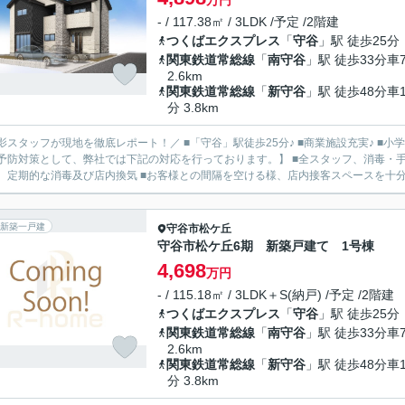
万円
- / 117.38㎡ / 3LDK /予定 /2階建
つくばエクスプレス
「
守谷
」駅 徒歩25分
関東鉄道常総線
「
南守谷
」駅 徒歩33分車
2.6km
関東鉄道常総線
「
新守谷
」駅 徒歩48分車1
分 3.8km
影スタッフが現地を徹底レポート！／ ■「守谷」駅徒歩25分♪ ■商業施設充実♪ ■小学校
予防対策として、弊社では下記の対応を行っております。】 ■全スタッフ、消毒・手
、定期的な消毒及び店内換気 ■お客様との間隔を空ける様、店内接客スペースを十分に確
新築一戸建
守谷市
松ケ丘
守谷市松ケ丘6期 新築戸建て 1号棟
4,698
万円
- / 115.18㎡ / 3LDK＋S(納戸) /予定 /2階建
つくばエクスプレス
「
守谷
」駅 徒歩25分
関東鉄道常総線
「
南守谷
」駅 徒歩33分車
2.6km
関東鉄道常総線
「
新守谷
」駅 徒歩48分車1
分 3.8km