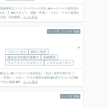
■収納便利なファミリークローク付き♪ ■カースペース並列2台♪
ます。】 ■全スタッフ、消毒・手洗い・うがい・マスク着用を
様、店内接客...
もっと見る
ペット可
パノラマ
新築
プロパンガス
陽当り良好
建設住宅性能評価書付
収納豊富
ウォークインクロゼット
システムキッチン
6帖以上♪ ■カースペース並列3台♪ 〈当日ご見学可能です！〉
・手洗い・うがい・マスク着用を徹底 ■全店アルコール消毒
に確保 ■車...
もっと見る
ペット可
新築