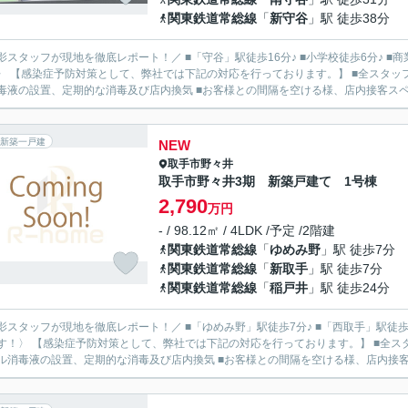
関東鉄道常総線
「
新守谷
」駅 徒歩38分
影スタッフが現地を徹底レポート！／ ■「守谷」駅徒歩16分♪ ■小学校徒歩6分♪ ■商
〉 【感染症予防対策として、弊社では下記の対応を行っております。】 ■全スタッ
毒液の設置、定期的な消毒及び店内換気 ■お客様との間隔を空ける様、店内接客スペー
新築一戸建
NEW
取手市
野々井
取手市野々井3期 新築戸建て 1号棟
2,790
万円
- / 98.12㎡ / 4LDK /予定 /2階建
関東鉄道常総線
「
ゆめみ野
」駅 徒歩7分
関東鉄道常総線
「
新取手
」駅 徒歩7分
関東鉄道常総線
「
稲戸井
」駅 徒歩24分
影スタッフが現地を徹底レポート！／ ■「ゆめみ野」駅徒歩7分♪ ■「西取手」駅徒歩7分
す！〉 【感染症予防対策として、弊社では下記の対応を行っております。】 ■全ス
ル消毒液の設置、定期的な消毒及び店内換気 ■お客様との間隔を空ける様、店内接客ス