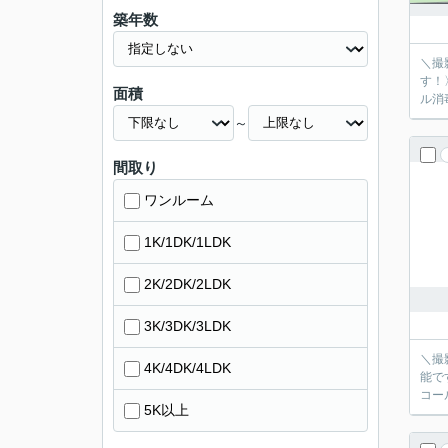
築年数
＼撮
す！
面積
ル消
～
間取り
ワンルーム
1K/1DK/1LDK
2K/2DK/2LDK
3K/3DK/3LDK
＼撮
4K/4DK/4LDK
能で
コー
5K以上