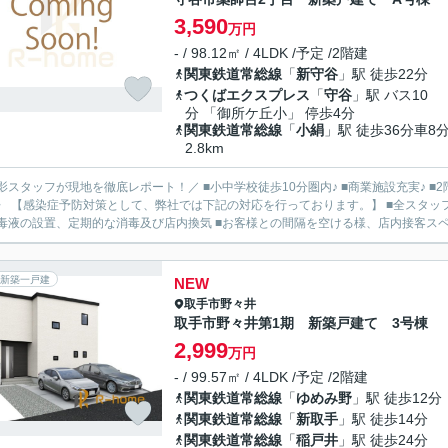
3,590
万円
- / 98.12㎡ / 4LDK /予定 /2階建
関東鉄道常総線
「
新守谷
」駅 徒歩22分
つくばエクスプレス
「
守谷
」駅 バス10
分 「御所ケ丘小」 停歩4分
関東鉄道常総線
「
小絹
」駅 徒歩36分車8
2.8km
影スタッフが現地を徹底レポート！／ ■小中学校徒歩10分圏内♪ ■商業施設充実♪ ■2
〉 【感染症予防対策として、弊社では下記の対応を行っております。】 ■全スタッ
毒液の設置、定期的な消毒及び店内換気 ■お客様との間隔を空ける様、店内接客スペー
新築一戸建
NEW
取手市
野々井
取手市野々井第1期 新築戸建て 3号棟
2,999
万円
- / 99.57㎡ / 4LDK /予定 /2階建
関東鉄道常総線
「
ゆめみ野
」駅 徒歩12分
関東鉄道常総線
「
新取手
」駅 徒歩14分
関東鉄道常総線
「
稲戸井
」駅 徒歩24分