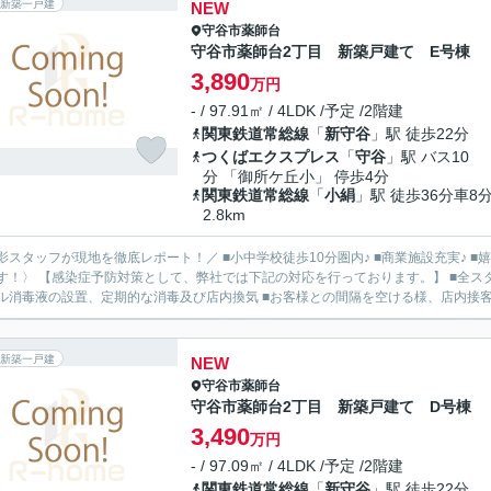
新築一戸建
NEW
守谷市
薬師台
守谷市薬師台2丁目 新築戸建て E号棟
3,890
万円
- / 97.91㎡ / 4LDK /予定 /2階建
関東鉄道常総線
「
新守谷
」駅 徒歩22分
つくばエクスプレス
「
守谷
」駅 バス10
分 「御所ケ丘小」 停歩4分
関東鉄道常総線
「
小絹
」駅 徒歩36分車8
2.8km
影スタッフが現地を徹底レポート！／ ■小中学校徒歩10分圏内♪ ■商業施設充実♪ ■
す！〉 【感染症予防対策として、弊社では下記の対応を行っております。】 ■全ス
ル消毒液の設置、定期的な消毒及び店内換気 ■お客様との間隔を空ける様、店内接客ス
新築一戸建
NEW
守谷市
薬師台
守谷市薬師台2丁目 新築戸建て D号棟
3,490
万円
- / 97.09㎡ / 4LDK /予定 /2階建
関東鉄道常総線
「
新守谷
」駅 徒歩22分