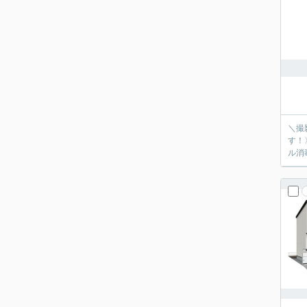
＼撮
す！
ル消