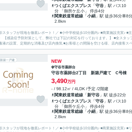
つくばエクスプレス
「
守谷
」駅 バス10
分 「御所ケ丘小」 停歩4分
関東鉄道常総線
「
小絹
」駅 徒歩36分車8
2.8km
影スタッフが現地を徹底レポート！／ ■小中学校徒歩10分圏内♪ ■商業施設充実♪ ■主
〉 【感染症予防対策として、弊社では下記の対応を行っております。】 ■全スタッ
毒液の設置、定期的な消毒及び店内換気 ■お客様との間隔を空ける様、店内接客スペー
新築一戸建
NEW
守谷市
薬師台
守谷市薬師台2丁目 新築戸建て C号棟
3,490
万円
- / 98.12㎡ / 4LDK /予定 /2階建
関東鉄道常総線
「
新守谷
」駅 徒歩22分
つくばエクスプレス
「
守谷
」駅 バス10
分 「御所ケ丘小」 停歩4分
関東鉄道常総線
「
小絹
」駅 徒歩36分車8
2.8km
影スタッフが現地を徹底レポート！／ ■小中学校徒歩10分圏内♪ ■商業施設充実♪ ■リ