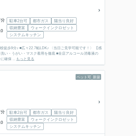
7分
駐車2台可
都市ガス
陽当り良好
収納豊富
ウォークインクロゼット
0
システムキッチン
徒歩9分♪ ■広々22.7帖LDK♪ 〈当日ご見学可能です！〉 【感
洗い・うがい・マスク着用を徹底 ■全店アルコール消毒液の
保 ...
もっと見る
ペット可
新築
7分
駐車2台可
都市ガス
陽当り良好
収納豊富
ウォークインクロゼット
0
システムキッチン