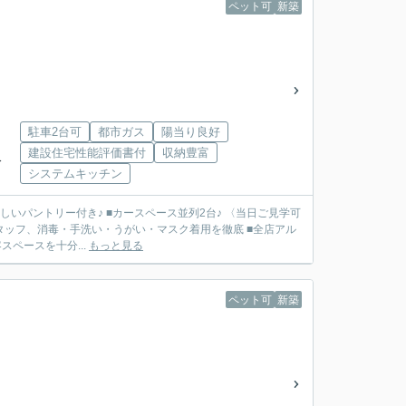
ペット可
新築
駐車2台可
都市ガス
陽当り良好
建設住宅性能評価書付
収納豊富
分
システムキッチン
嬉しいパントリー付き♪ ■カースペース並列2台♪ 〈当日ご見学可
タッフ、消毒・手洗い・うがい・マスク着用を徹底 ■全店アル
ペースを十分...
もっと見る
ペット可
新築