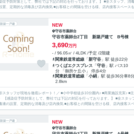
染症予防対策として、弊社では下記の対応を行っております。】 ■全スタッフ、消毒
設置、定期的な消毒及び店内換気 ■お客様との間隔を空ける様、店内接客スペースを十分
新築一戸建
NEW
守谷市
薬師台
守谷市薬師台2丁目 新築戸建て B号棟
3,690
万円
- / 96.05㎡ / 4LDK /予定 /2階建
関東鉄道常総線
「
新守谷
」駅 徒歩22分
つくばエクスプレス
「
守谷
」駅 バス10
分 「御所ケ丘小」 停歩4分
関東鉄道常総線
「
小絹
」駅 徒歩36分車8
2.8km
影スタッフが現地を徹底レポート！／ ■小中学校徒歩10分圏内♪ ■商業施設充実♪ ■主
〉 【感染症予防対策として、弊社では下記の対応を行っております。】 ■全スタッ
毒液の設置、定期的な消毒及び店内換気 ■お客様との間隔を空ける様、店内接客スペー
新築一戸建
NEW
守谷市
薬師台
守谷市薬師台2丁目 新築戸建て A号棟