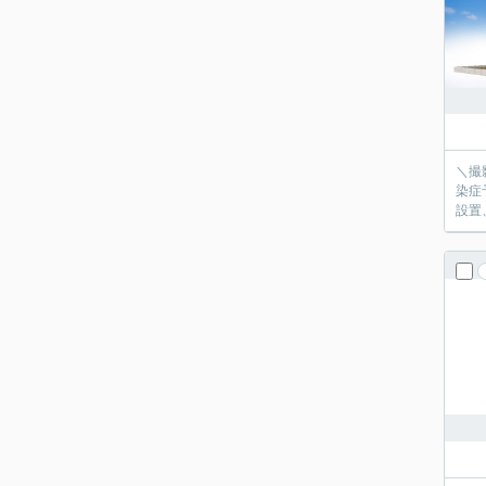
＼撮
染症
設置