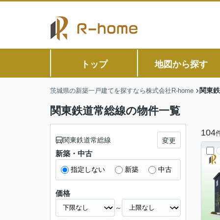
トップ
地図から探す
関東鉄
茨城県の新築一戸建てを探すなら株式会社R-home
関東鉄道常総線の物件一覧
104
関東鉄道常総線
変更
新築・中古
指定しない
新築
中古
価格
～