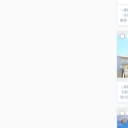
＼撮
〈当
徹底
＼撮
【感
液の