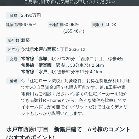
ご見学可能です♪お気軽にお申し付けください♪
2,490万円
価格
96.05㎡
50.05坪
4LDK
建物面積
土地面積
間取り
(165.48㎡)
新築
築年数
茨城県
水戸市
西原
１丁目3636-12
所在地
常磐線
「
赤塚
」駅 バス20分 「西原二丁目」 停歩4分
交通
常磐線
「
偕楽園
」駅 徒歩33分車7分 2.6km
常磐線
「
水戸
」駅 徒歩52分車11分 4.1km
◇『住宅ローン減税』対象物件。お得な制度が利用可能
備考
です♪◇自己資金0円でも購入可能です。追加工事や家
電費用もご相談ください♪◇多くの住宅メーカーを紹介
できる弊社R－homeだから、色々な物件を比較してマ
イホーム探しが可能です♪メリットだけではなくデメリ
ットもしっかり説明いたします。
水戸市西原1丁目 新築戸建て A号棟のコメント
(おすすめポイント)