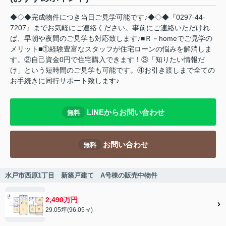
◆◇◆完成物件につき当日ご見学可能です♪◆◇◆『0297-44-
7207』までお気軽にご連絡ください。事前にご連絡いただけれ
ば、早朝や夜間のご見学も対応致します♪■Ｒ－homeでご見学の
メリット■①経験豊富なスタッフが住宅ローンの悩みを解消しま
す。②自己資金0円で住宅購入できます！③「知りたい情報だ
け」という短時間のご見学も可能です。④お引き渡しまで全ての
お手続きに同行サポート致します♪
LINEからお問い合わせ
無料
お問い合わせ
無料
水戸市西原1丁目 新築戸建て A号棟の販売中物件
2,490万円
29.05坪(96.05㎡)