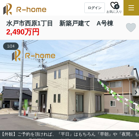
0
ログイン
お気に入り
水戸市西原1丁目 新築戸建て A号棟
2,490万円
1
/
24
【外観】ご予約を頂ければ、『平日』はもちろん『早朝』や『夜間』も