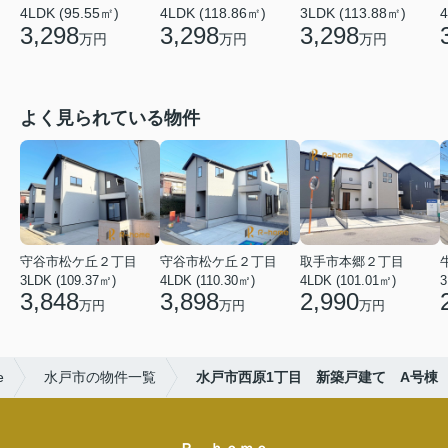
4LDK (95.55㎡)
4LDK (118.86㎡)
3LDK (113.88㎡)
4
3,298
3,298
3,298
万円
万円
万円
よく見られている物件
守谷市松ケ丘２丁目
守谷市松ケ丘２丁目
取手市本郷２丁目
3LDK (109.37㎡)
4LDK (110.30㎡)
4LDK (101.01㎡)
3
3,848
3,898
2,990
万円
万円
万円
e
水戸市の物件一覧
水戸市西原1丁目 新築戸建て A号棟