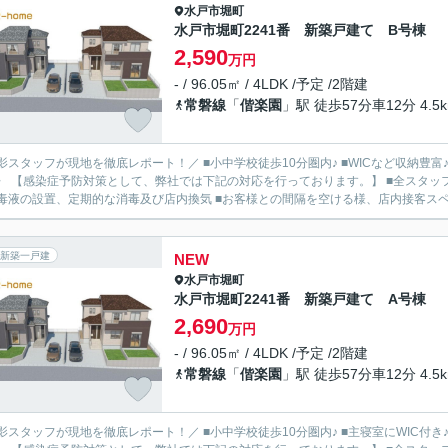
水戸市
堀町
水戸市堀町2241番 新築戸建て B号棟
2,590
万円
- / 96.05㎡ / 4LDK /予定 /2階建
常磐線
「
偕楽園
」駅 徒歩57分車12分 4.5
影スタッフが現地を徹底レポート！／ ■小中学校徒歩10分圏内♪ ■WICなど収納豊富♪
〉 【感染症予防対策として、弊社では下記の対応を行っております。】 ■全スタッ
毒液の設置、定期的な消毒及び店内換気 ■お客様との間隔を空ける様、店内接客スペー
新築一戸建
NEW
水戸市
堀町
水戸市堀町2241番 新築戸建て A号棟
2,690
万円
- / 96.05㎡ / 4LDK /予定 /2階建
常磐線
「
偕楽園
」駅 徒歩57分車12分 4.5
影スタッフが現地を徹底レポート！／ ■小中学校徒歩10分圏内♪ ■主寝室にWIC付き♪