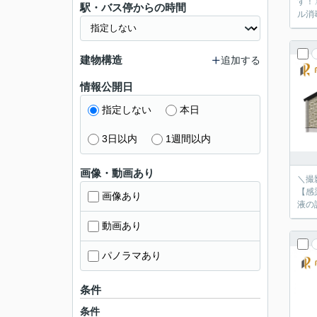
す！
駅・バス停からの時間
ル消
建物構造
追加する
情報公開日
指定しない
本日
3日以内
1週間以内
画像・動画あり
＼撮
【感
画像あり
液の
動画あり
パノラマあり
条件
条件