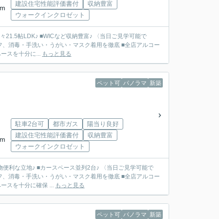
建設住宅性能評価書付
収納豊富
km
ウォークインクロゼット
1.5帖LDK♪ ■WICなど収納豊富♪ 〈当日ご見学可能で
フ、消毒・手洗い・うがい・マスク着用を徹底 ■全店アルコー
スを十分に...
もっと見る
ペット可
パノラマ
新築
駐車2台可
都市ガス
陽当り良好
建設住宅性能評価書付
収納豊富
km
ウォークインクロゼット
物便利な立地♪ ■カースペース並列2台♪ 〈当日ご見学可能で
フ、消毒・手洗い・うがい・マスク着用を徹底 ■全店アルコー
スを十分に確保 ...
もっと見る
ペット可
パノラマ
新築