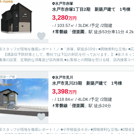
水戸市
赤塚
水戸市赤塚1丁目2期 新築戸建て 1号棟
3,280
万円
- / 103.57㎡ / 3LDK /予定 /2階建
常磐線
「
偕楽園
」駅 徒歩53分車11分 4.2
影スタッフが現地を徹底レポート！／ ■「赤塚」駅徒歩10分♪ ■買物便利な立地♪ ■広々
〉 【感染症予防対策として、弊社では下記の対応を行っております。】 ■全スタッ
毒液の設置、定期的な消毒及び店内換気 ■お客様との間隔を空ける様、店内接客スペー
新築一戸建
水戸市
見川
水戸市見川23期 新築戸建て 1号棟
3,398
万円
- / 118.84㎡ / 4LDK /予定 /2階建
常磐線
「
偕楽園
」駅 徒歩24分
影スタッフが現地を徹底レポート！／ ■小学校徒歩６分♪ ■買物便利な立地♪ ■2階全居