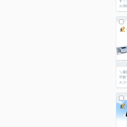
す！
ル消
＼撮
可能
ルコ