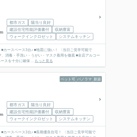
都市ガス
陽当り良好
建設住宅性能評価書付
収納豊富
km
ウォークインクロゼット
システムキッチン
 ■カースペース3台♪ ■地震に強い！ 〈当日ご見学可能で
フ、消毒・手洗い・うがい・マスク着用を徹底 ■全店アルコー
スを十分に確保 ...
もっと見る
ペット可
パノラマ
新築
都市ガス
陽当り良好
建設住宅性能評価書付
収納豊富
km
ウォークインクロゼット
システムキッチン
 ■カースペース3台♪ ■長期優良住宅！ 〈当日ご見学可能で