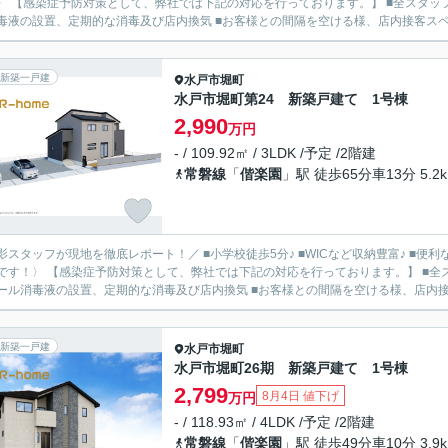
〉 【感染症予防対策として、弊社では下記の対応を行っております。】 ■全スタッ
毒液の設置、定期的な消毒及び店内換気 ■お客様との間隔を空ける様、店内接客スペー
新築一戸建
水戸市
堀町
水戸市堀町第24 新築戸建て 1号棟
2,990
万円
- / 109.92㎡ / 3LDK /予定 /2階建
常磐線
「
偕楽園
」駅 徒歩65分車13分 5.2
影スタッフが現地を徹底レポート！／ ■小学校徒歩5分♪ ■WICなど収納豊富♪ ■便利
です！〉 【感染症予防対策として、弊社では下記の対応を行っております。】 ■全
ール消毒液の設置、定期的な消毒及び店内換気 ■お客様との間隔を空ける様、店内接客
新築一戸建
水戸市
堀町
水戸市堀町26期 新築戸建て 1号棟
2,799
8月4日 値下げ
万円
- / 118.93㎡ / 4LDK /予定 /2階建
常磐線
「
偕楽園
」駅 徒歩49分車10分 3.9