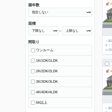
築年数
面積
～
＼撮
間取り
す！
ワンルーム
ル消
1K/1DK/1LDK
2K/2DK/2LDK
3K/3DK/3LDK
4K/4DK/4LDK
5K以上
＼撮