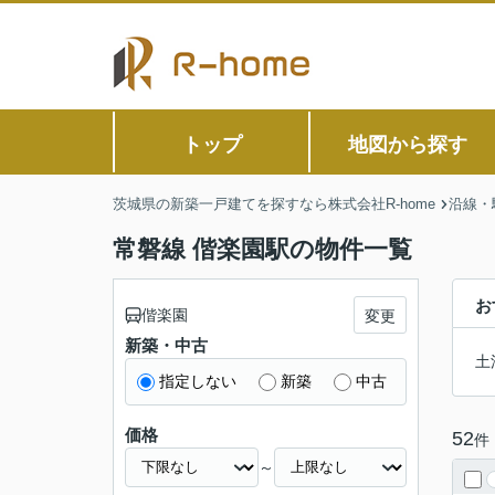
トップ
地図から探す
茨城県の新築一戸建てを探すなら株式会社R-home
沿線・
常磐線 偕楽園駅の物件一覧
お
偕楽園
変更
新築・中古
土
指定しない
新築
中古
価格
52
件
～