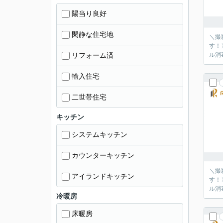
陽当り良好
閑静な住宅地
＼撮
す！
リフォーム済
ル消
輸入住宅
二世帯住宅
キッチン
システムキッチン
カウンターキッチン
＼撮
アイランドキッチン
す！
ル消
冷暖房
床暖房