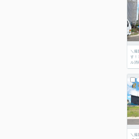
＼撮
す！
ル消
＼撮