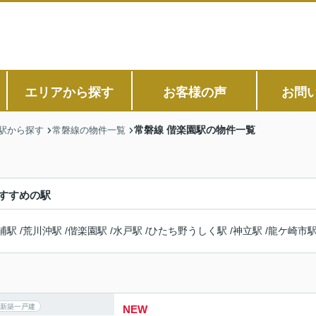
エリアから探す
お客様の声
お問
常磐線 偕楽園駅の物件一覧
駅から探す
常磐線の物件一覧
すすめの駅
浦駅
/
荒川沖駅
/
偕楽園駅
/
水戸駅
/
ひたち野うしく駅
/
神立駅
/
龍ケ崎市
新築一戸建
NEW