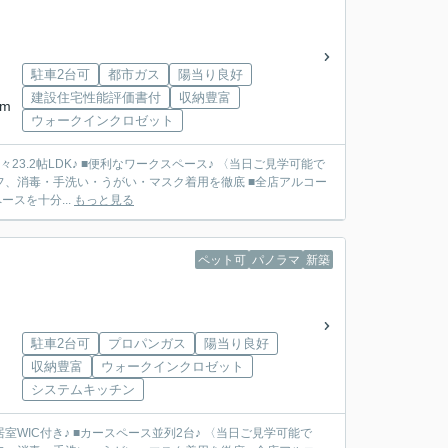
駐車2台可
都市ガス
陽当り良好
建設住宅性能評価書付
収納豊富
km
ウォークインクロゼット
23.2帖LDK♪ ■便利なワークスペース♪ 〈当日ご見学可能で
フ、消毒・手洗い・うがい・マスク着用を徹底 ■全店アルコー
スを十分...
もっと見る
ペット可
パノラマ
新築
駐車2台可
プロパンガス
陽当り良好
収納豊富
ウォークインクロゼット
システムキッチン
室WIC付き♪ ■カースペース並列2台♪ 〈当日ご見学可能で