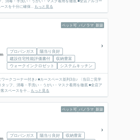
フ、消毒・手洗い・うがい・マスク着用を徹底 ■全店アルコー
スを十分に確保...
もっと見る
ペット可
パノラマ
新築
プロパンガス
陽当り良好
km
建設住宅性能評価書付
収納豊富
ウォークインクロゼット
システムキッチン
なワークコーナー付き♪ ■カースペース並列3台♪ 〈当日ご見学
スタッフ、消毒・手洗い・うがい・マスク着用を徹底 ■全店ア
スペースを十...
もっと見る
ペット可
パノラマ
新築
プロパンガス
陽当り良好
収納豊富
km