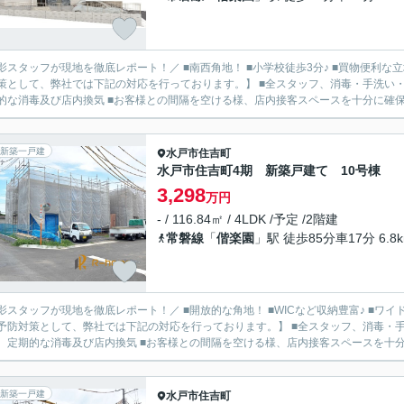
影スタッフが現地を徹底レポート！／ ■南西角地！ ■小学校徒歩3分♪ ■買物便利な立
策として、弊社では下記の対応を行っております。】 ■全スタッフ、消毒・手洗い・
的な消毒及び店内換気 ■お客様との間隔を空ける様、店内接客スペースを十分に確保 ■
新築一戸建
水戸市
住吉町
水戸市住吉町4期 新築戸建て 10号棟
3,298
万円
- / 116.84㎡ / 4LDK /予定 /2階建
常磐線
「
偕楽園
」駅 徒歩85分車17分 6.8
影スタッフが現地を徹底レポート！／ ■開放的な角地！ ■WICなど収納豊富♪ ■ワイ
予防対策として、弊社では下記の対応を行っております。】 ■全スタッフ、消毒・手
、定期的な消毒及び店内換気 ■お客様との間隔を空ける様、店内接客スペースを十分に確
新築一戸建
水戸市
住吉町