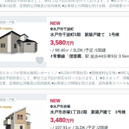
〉 【感染症予防対策として、弊社では下記の対応を行っております。】 ■全スタッ
毒液の設置、定期的な消毒及び店内換気 ■お客様との間隔を空ける様、店内接客スペー
新築一戸建
NEW
水戸市
千波町
水戸市千波町5期 新築戸建て 1号棟
3,580
万円
- / 98.40㎡ / 3LDK /予定 /1階建
常磐線
「
偕楽園
」駅 徒歩44分車9分 3.5k
影スタッフが現地を徹底レポート！／ ■3LDKの平屋住宅♪ ■買物便利な立地♪ ■WI
染症予防対策として、弊社では下記の対応を行っております。】 ■全スタッフ、消毒
設置、定期的な消毒及び店内換気 ■お客様との間隔を空ける様、店内接客スペースを十分
新築一戸建
NEW
水戸市
赤塚
水戸市赤塚1丁目2期 新築戸建て 3号棟
3,480
万円
- / 107.91㎡ / 3LDK /予定 /2階建