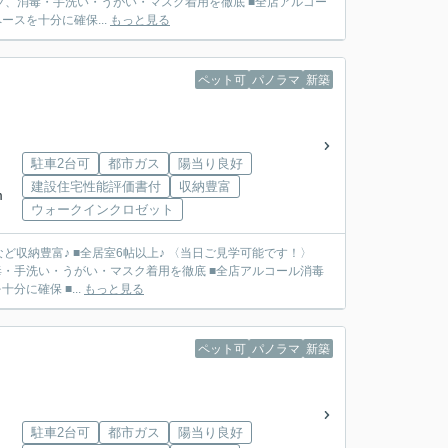
フ、消毒・手洗い・うがい・マスク着用を徹底 ■全店アルコー
スを十分に確保...
もっと見る
ペット可
パノラマ
新築
駐車2台可
都市ガス
陽当り良好
建設住宅性能評価書付
収納豊富
m
ウォークインクロゼット
Cなど収納豊富♪ ■全居室6帖以上♪ 〈当日ご見学可能です！〉
・手洗い・うがい・マスク着用を徹底 ■全店アルコール消毒
に確保 ■...
もっと見る
ペット可
パノラマ
新築
駐車2台可
都市ガス
陽当り良好