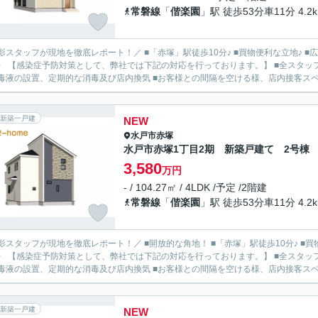
常磐線
「
偕楽園
」駅 徒歩53分車11分 4.2
影スタッフが現地を徹底レポート！／ ■「赤塚」駅徒歩10分♪ ■買物便利な立地♪ ■広々2
〉 【感染症予防対策として、弊社では下記の対応を行っております。】 ■全スタッ
毒液の設置、定期的な消毒及び店内換気 ■お客様との間隔を空ける様、店内接客スペー
新築一戸建
NEW
水戸市
赤塚
水戸市赤塚1丁目2期 新築戸建て 2号棟
3,580
万円
- / 104.27㎡ / 4LDK /予定 /2階建
常磐線
「
偕楽園
」駅 徒歩53分車11分 4.2
影スタッフが現地を徹底レポート！／ ■開放的な角地！ ■「赤塚」駅徒歩10分♪ ■買
〉 【感染症予防対策として、弊社では下記の対応を行っております。】 ■全スタッ
毒液の設置、定期的な消毒及び店内換気 ■お客様との間隔を空ける様、店内接客スペー
新築一戸建
NEW