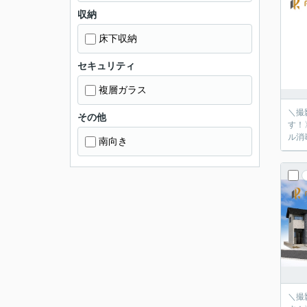
収納
床下収納
セキュリティ
複層ガラス
＼撮
その他
す！
ル消
南向き
＼撮