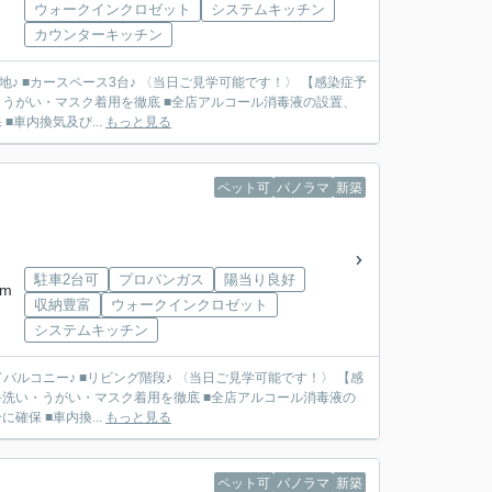
ウォークインクロゼット
システムキッチン
カウンターキッチン
地♪ ■カースペース3台♪ 〈当日ご見学可能です！〉 【感染症予
うがい・マスク着用を徹底 ■全店アルコール消毒液の設置、
車内換気及び...
もっと見る
ペット可
パノラマ
新築
駐車2台可
プロパンガス
陽当り良好
km
収納豊富
ウォークインクロゼット
システムキッチン
ドバルコニー♪ ■リビング階段♪ 〈当日ご見学可能です！〉 【感
洗い・うがい・マスク着用を徹底 ■全店アルコール消毒液の
保 ■車内換...
もっと見る
ペット可
パノラマ
新築