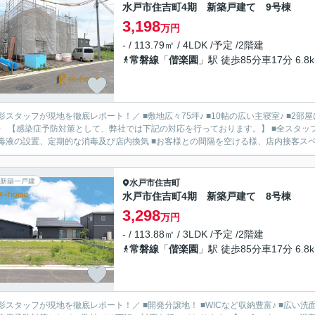
水戸市住吉町4期 新築戸建て 9号棟
3,198
万円
- / 113.79㎡ / 4LDK /予定 /2階建
常磐線
「
偕楽園
」駅 徒歩85分車17分 6.8
影スタッフが現地を徹底レポート！／ ■敷地広々75坪♪ ■10帖の広い主寝室♪ ■2部屋
〉 【感染症予防対策として、弊社では下記の対応を行っております。】 ■全スタッ
毒液の設置、定期的な消毒及び店内換気 ■お客様との間隔を空ける様、店内接客スペー
新築一戸建
水戸市
住吉町
水戸市住吉町4期 新築戸建て 8号棟
3,298
万円
- / 113.88㎡ / 3LDK /予定 /2階建
常磐線
「
偕楽園
」駅 徒歩85分車17分 6.8
影スタッフが現地を徹底レポート！／ ■開発分譲地！ ■WICなど収納豊富♪ ■広い洗