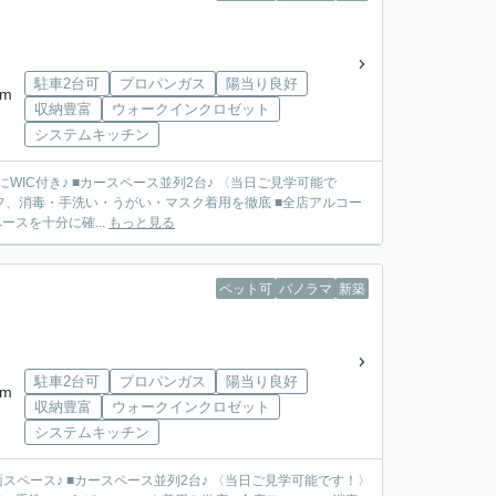
駐車2台可
プロパンガス
陽当り良好
km
収納豊富
ウォークインクロゼット
システムキッチン
にWIC付き♪ ■カースペース並列2台♪ 〈当日ご見学可能で
フ、消毒・手洗い・うがい・マスク着用を徹底 ■全店アルコー
スを十分に確...
もっと見る
ペット可
パノラマ
新築
駐車2台可
プロパンガス
陽当り良好
km
収納豊富
ウォークインクロゼット
システムキッチン
面スペース♪ ■カースペース並列2台♪ 〈当日ご見学可能です！〉