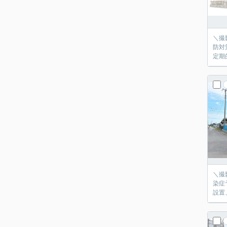
＼撮
防対
定期
＼撮
染症
設置