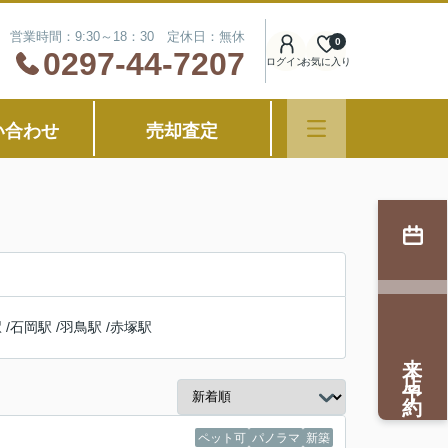
営業時間：9:30～18：30 定休日：無休
0
0297-44-7207
ログイン
お気に入り
い合わせ
売却査定
駅
/
石岡駅
/
羽鳥駅
/
赤塚駅
来店予約
ペット可
パノラマ
新築