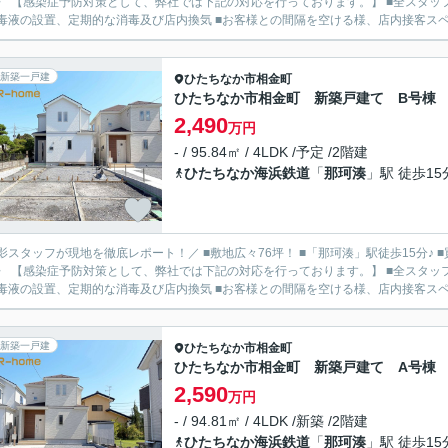
〉 【感染症予防対策として、弊社では下記の対応を行っております。】 ■全スタッ
毒液の設置、定期的な消毒及び店内換気 ■お客様との間隔を空ける様、店内接客スペース
新築一戸建
ひたちなか市
相金町
ひたちなか市相金町 新築戸建て B号棟
2,490
万円
- / 95.84㎡ / 4LDK /予定 /2階建
ひたちなか海浜鉄道
「
那珂湊
」駅 徒歩15
影スタッフが現地を徹底レポート！／ ■敷地広々76坪！ ■「那珂湊」駅徒歩15分♪ ■
〉 【感染症予防対策として、弊社では下記の対応を行っております。】 ■全スタッ
毒液の設置、定期的な消毒及び店内換気 ■お客様との間隔を空ける様、店内接客スペー
新築一戸建
ひたちなか市
相金町
ひたちなか市相金町 新築戸建て A号棟
2,590
万円
- / 94.81㎡ / 4LDK /新築 /2階建
ひたちなか海浜鉄道
「
那珂湊
」駅 徒歩15