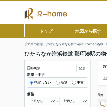
トップ
地図から探す
茨城県の新築一戸建てを探すなら株式会社R-home
沿線・
ひたちなか海浜鉄道 那珂湊駅の物
お
那珂湊
変更
新築・中古
土
指定しない
新築
中古
価格
6
件
～