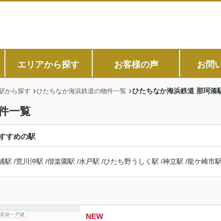
エリアから探す
お客様の声
お問
ひたちなか海浜鉄道 那珂湊
駅から探す
ひたちなか海浜鉄道の物件一覧
件一覧
すすめの駅
浦駅
/
荒川沖駅
/
偕楽園駅
/
水戸駅
/
ひたち野うしく駅
/
神立駅
/
龍ケ崎市
新築一戸建
NEW