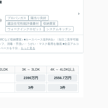
棟
プロパンガス
陽当り良好
分
建設住宅性能評価書付
収納豊富
ウォークインクロゼット
システムキッチン
WICなど収納豊富♪ ■カースペース並列4台♪ 〈当日ご見学可能
ッフ、消毒・手洗い・うがい・マスク着用を徹底 ■全店アルコ
ースを十分...
もっと見る
2LDK
3K ～ 3LDK
4K ～ 4LDK以上
2390万円
2556.7万円
3件
3件