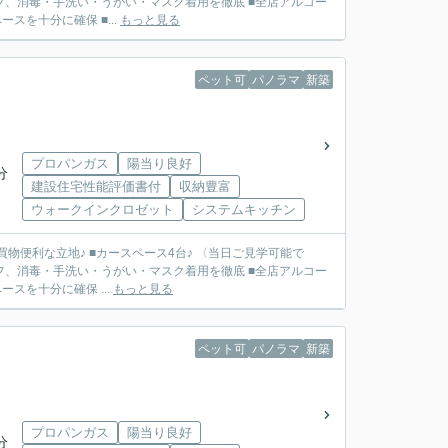
フ、消毒・手洗い・うがい・マスク着用を徹底 ■全店アルコー
を十分に確保 ■...
もっと見る
ペット可
パノラマ
新築
プロパンガス
陽当り良好
分
建設住宅性能評価書付
収納豊富
ウォークインクロゼット
システムキッチン
買物便利な立地♪ ■カースペース4台♪ 〈当日ご見学可能で
フ、消毒・手洗い・うがい・マスク着用を徹底 ■全店アルコー
スを十分に確保 ...
もっと見る
ペット可
パノラマ
新築
プロパンガス
陽当り良好
分