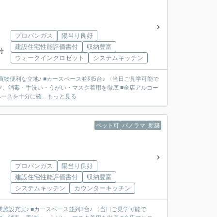
プロパンガス
陽当り良好
建設住宅性能評価書付
収納豊富
分
ウォークインクロゼット
システムキッチン
■買物便利な立地♪ ■カースペース並列5台♪ 〈当日ご見学可能で
フ、消毒・手洗い・うがい・マスク着用を徹底 ■全店アルコー
スを十分に確...
もっと見る
ペット可
パノラマ
新築
プロパンガス
陽当り良好
建設住宅性能評価書付
収納豊富
システムキッチン
カウンターキッチン
業施設充実♪ ■カースペース並列3台♪ 〈当日ご見学可能で