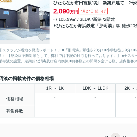
ひたちなか市田宮原1期 新築戸建て 2号
2,090
7月27日 値下げ
万円
- / 105.99㎡ / 3LDK /新築 /2階建
ひたちなか海浜鉄道
「
那珂湊
」駅 徒歩20
影スタッフが現地を徹底レポート！／ ■「那珂湊」駅徒歩20分♪ ■小学校徒歩9分♪ ■
！〉 【感染症予防対策として、弊社では下記の対応を行っております。】 ■全スタ
消毒液の設置、定期的な消毒及び店内換気 ■お客様との間隔を空ける様、店内接客スペ
珂湊の掲載物件の価格相場
1R ～ 1K
1DK ～ 1LDK
2K ～ 
-
-
-
価格相場
-
-
-
募集件数