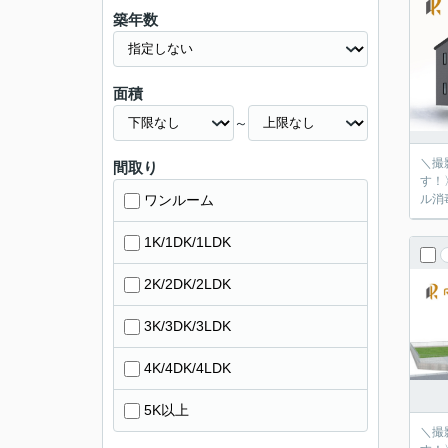
築年数
面積
～
＼撮
間取り
す！
ワンルーム
ル消
1K/1DK/1LDK
2K/2DK/2LDK
3K/3DK/3LDK
4K/4DK/4LDK
5K以上
＼撮