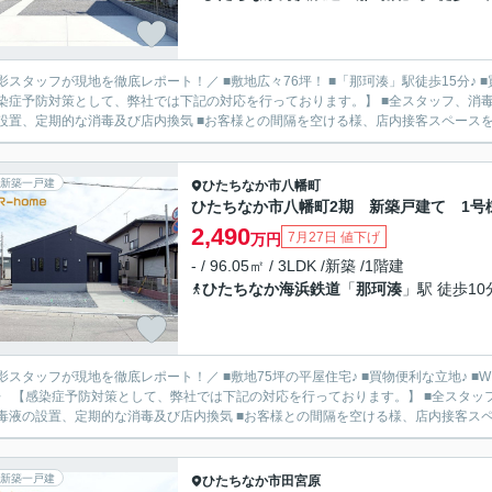
影スタッフが現地を徹底レポート！／ ■敷地広々76坪！ ■「那珂湊」駅徒歩15分♪ 
染症予防対策として、弊社では下記の対応を行っております。】 ■全スタッフ、消毒
設置、定期的な消毒及び店内換気 ■お客様との間隔を空ける様、店内接客スペースを十分
新築一戸建
ひたちなか市
八幡町
ひたちなか市八幡町2期 新築戸建て 1号
2,490
7月27日 値下げ
万円
- / 96.05㎡ / 3LDK /新築 /1階建
ひたちなか海浜鉄道
「
那珂湊
」駅 徒歩10
影スタッフが現地を徹底レポート！／ ■敷地75坪の平屋住宅♪ ■買物便利な立地♪ ■W
〉 【感染症予防対策として、弊社では下記の対応を行っております。】 ■全スタッ
毒液の設置、定期的な消毒及び店内換気 ■お客様との間隔を空ける様、店内接客スペー
新築一戸建
ひたちなか市
田宮原