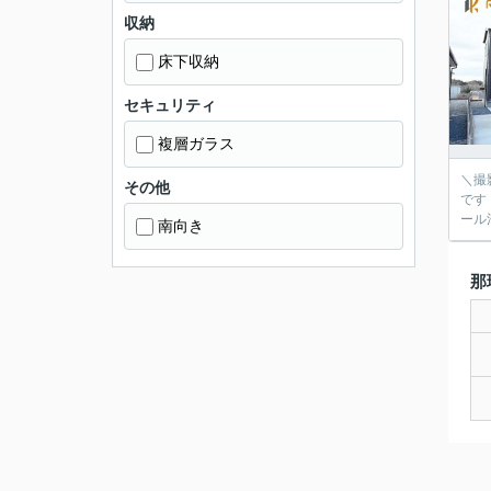
収納
床下収納
セキュリティ
複層ガラス
＼撮
その他
です
ール
南向き
那