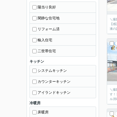
陽当り良好
閑静な住宅地
＼撮
【感
リフォーム済
液の
輸入住宅
二世帯住宅
キッチン
システムキッチン
カウンターキッチン
＼撮
アイランドキッチン
す！
ル消
冷暖房
床暖房