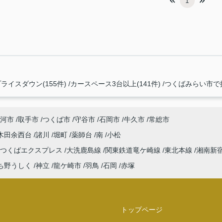
1
ライスダウン(155件)
カースペース3台以上(141件)
つくばみらい市で探
河市
取手市
つくば市
守谷市
石岡市
牛久市
常総市
木田余西台
諸川
堀町
薬師台
南
小松
つくばエクスプレス
大洗鹿島線
関東鉄道竜ケ崎線
東北本線
湘南新
ち野うしく
神立
龍ケ崎市
羽鳥
石岡
赤塚
トップページ