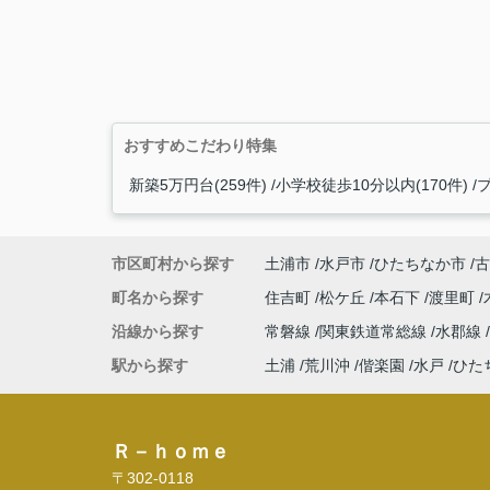
おすすめこだわり特集
新築5万円台(259件)
小学校徒歩10分以内(170件)
プ
市区町村から探す
土浦市
水戸市
ひたちなか市
古
町名から探す
住吉町
松ケ丘
本石下
渡里町
沿線から探す
常磐線
関東鉄道常総線
水郡線
駅から探す
土浦
荒川沖
偕楽園
水戸
ひた
Ｒ－ｈｏｍｅ
〒302-0118