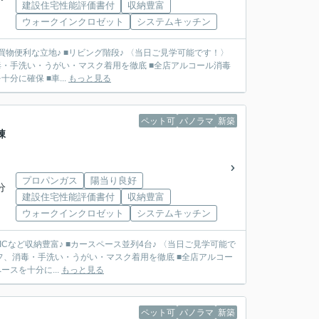
建設住宅性能評価書付
収納豊富
ウォークインクロゼット
システムキッチン
■買物便利な立地♪ ■リビング階段♪ 〈当日ご見学可能です！〉
・手洗い・うがい・マスク着用を徹底 ■全店アルコール消毒
に確保 ■車...
もっと見る
ペット可
パノラマ
新築
棟
プロパンガス
陽当り良好
分
建設住宅性能評価書付
収納豊富
ウォークインクロゼット
システムキッチン
ICなど収納豊富♪ ■カースペース並列4台♪ 〈当日ご見学可能で
フ、消毒・手洗い・うがい・マスク着用を徹底 ■全店アルコー
スを十分に...
もっと見る
ペット可
パノラマ
新築