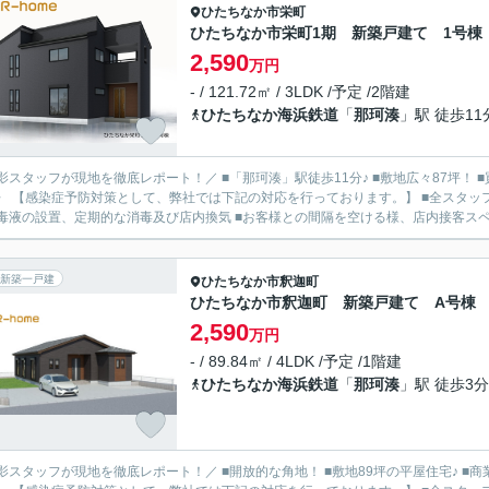
ひたちなか市
栄町
ひたちなか市栄町1期 新築戸建て 1号棟
2,590
万円
- / 121.72㎡ / 3LDK /予定 /2階建
ひたちなか海浜鉄道
「
那珂湊
」駅 徒歩11
影スタッフが現地を徹底レポート！／ ■「那珂湊」駅徒歩11分♪ ■敷地広々87坪！ 
〉 【感染症予防対策として、弊社では下記の対応を行っております。】 ■全スタッ
毒液の設置、定期的な消毒及び店内換気 ■お客様との間隔を空ける様、店内接客スペー
新築一戸建
ひたちなか市
釈迦町
ひたちなか市釈迦町 新築戸建て A号棟
2,590
万円
- / 89.84㎡ / 4LDK /予定 /1階建
ひたちなか海浜鉄道
「
那珂湊
」駅 徒歩3分
影スタッフが現地を徹底レポート！／ ■開放的な角地！ ■敷地89坪の平屋住宅♪ ■商