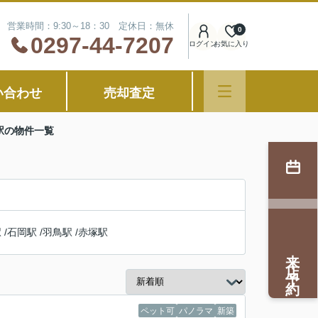
営業時間：9:30～18：30 定休日：無休
0
0297-44-7207
ログイン
お気に入り
い合わせ
売却査定
駅の物件一覧
駅
/
石岡駅
/
羽鳥駅
/
赤塚駅
来店予約
ペット可
パノラマ
新築