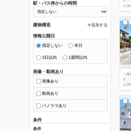
す！
駅・バス停からの時間
ル消
建物構造
追加する
情報公開日
指定しない
本日
3日以内
1週間以内
画像・動画あり
＼撮
す！
画像あり
ル消
動画あり
パノラマあり
条件
条件