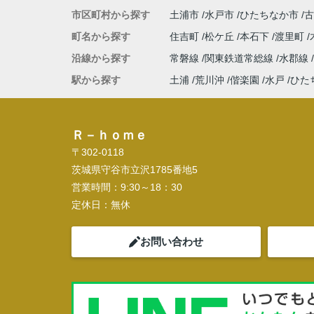
市区町村から探す
土浦市
水戸市
ひたちなか市
古
町名から探す
住吉町
松ケ丘
本石下
渡里町
沿線から探す
常磐線
関東鉄道常総線
水郡線
駅から探す
土浦
荒川沖
偕楽園
水戸
ひた
Ｒ－ｈｏｍｅ
〒302-0118
茨城県守谷市立沢1785番地5
営業時間：
9:30～18：30
定休日：
無休
お問い合わせ