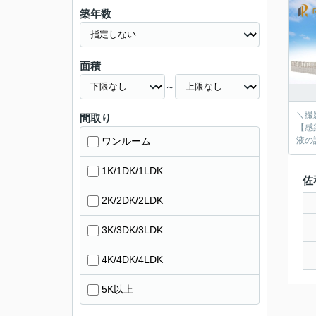
築年数
面積
～
＼撮
間取り
【感
ワンルーム
液の
1K/1DK/1LDK
佐
2K/2DK/2LDK
3K/3DK/3LDK
4K/4DK/4LDK
5K以上