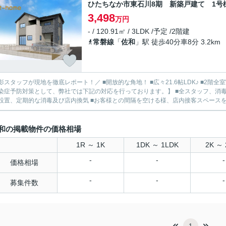
ひたちなか市東石川8期 新築戸建て 1号
3,498
万円
- / 120.91㎡ / 3LDK /予定 /2階建
常磐線
「
佐和
」駅 徒歩40分車8分 3.2km
影スタッフが現地を徹底レポート！／ ■開放的な角地！ ■広々21.6帖LDK♪ ■2階全
染症予防対策として、弊社では下記の対応を行っております。】 ■全スタッフ、消毒
設置、定期的な消毒及び店内換気 ■お客様との間隔を空ける様、店内接客スペースを十
和の掲載物件の価格相場
1R ～ 1K
1DK ～ 1LDK
2K ～ 
-
-
-
価格相場
-
-
-
募集件数