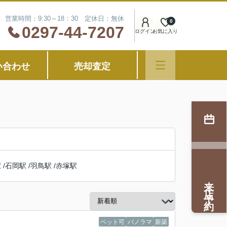
営業時間：9:30～18：30 定休日：無休
0
0297-44-7207
ログイン
お気に入り
い合わせ
売却査定
駅
/
石岡駅
/
羽鳥駅
/
赤塚駅
来店予約
ペット可
パノラマ
新築