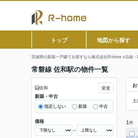
トップ
地図から探す
茨城県の新築一戸建てを探すなら株式会社R-home
沿線・
常磐線 佐和駅の物件一覧
お
佐和
変更
新築・中古
土
指定しない
新築
中古
価格
1
件
～