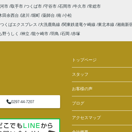
河市
取手市
つくば市
守谷市
石岡市
牛久市
常総市
木田余西台
諸川
堀町
薬師台
南
小松
つくばエクスプレス
大洗鹿島線
関東鉄道竜ケ崎線
東北本線
湘南新
ち野うしく
神立
龍ケ崎市
羽鳥
石岡
赤塚
トップページ
スタッフ
お客様の声
0297-44-7207
ブログ
アクセスマップ