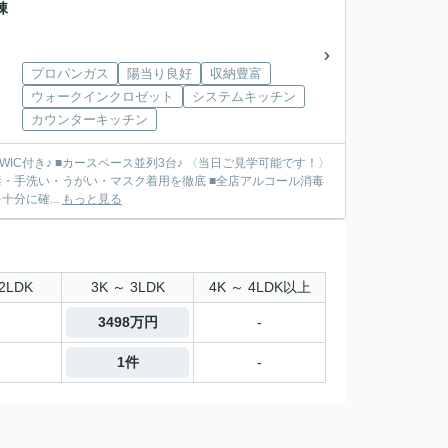
棟
プロパンガス
陽当り良好
収納豊富
ウォークインクロゼット
システムキッチン
カウンターキッチン
室WIC付き♪ ■カースペース並列3台♪ 〈当日ご見学可能です！〉
・手洗い・うがい・マスク着用を徹底 ■全店アルコール消毒
分に確...
もっと見る
2LDK
3K ～ 3LDK
4K ～ 4LDK以上
3498万円
-
1件
-