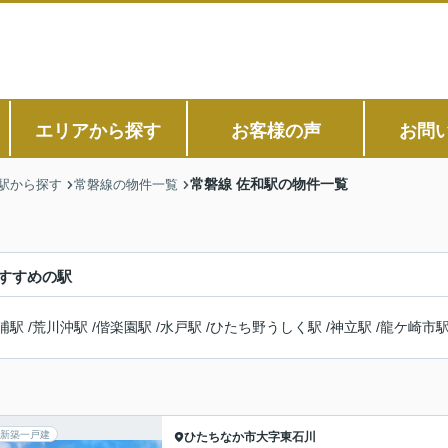
エリアから探す
お客様の声
お問
常磐線 佐和駅の物件一覧
駅から探す
常磐線の物件一覧
すすめの駅
浦駅
/
荒川沖駅
/
偕楽園駅
/
水戸駅
/
ひたち野うしく駅
/
神立駅
/
龍ケ崎市
新築一戸建
ひたちなか市
大字東石川