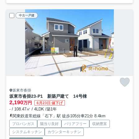
中古一戸建
坂東市沓掛
坂東市沓掛23-P1 新築戸建て 14号棟
2,190
万円
6月23日 値下げ
- / 108.47㎡ / 4LDK /築1年
関東鉄道常総線「石下」駅 徒歩105分車21分 8.4km
プロパンガス
陽当り良好
バリアフリー
収納豊富
システムキッチン
カウンターキッチン