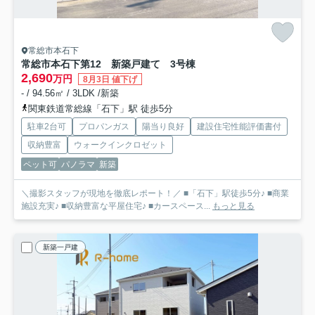
常総市本石下
常総市本石下第12 新築戸建て 3号棟
2,690
万円
8月3日 値下げ
- / 94.56㎡ / 3LDK /新築
関東鉄道常総線「石下」駅 徒歩5分
駐車2台可
プロパンガス
陽当り良好
建設住宅性能評価書付
収納豊富
ウォークインクロゼット
ペット可
パノラマ
新築
＼撮影スタッフが現地を徹底レポート！／ ■「石下」駅徒歩5分♪ ■商業
施設充実♪ ■収納豊富な平屋住宅♪ ■カースペース...
もっと見る
新築一戸建