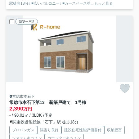
駅徒歩18分♪ ■広いバルコニー♪ ■カースペース並...
もっと見る
新築一戸建
常総市本石下
常総市本石下第13 新築戸建て 1号棟
2,390
万円
- / 98.01㎡ / 3LDK /予定
関東鉄道常総線「石下」駅 徒歩18分
プロパンガス
陽当り良好
建設住宅性能評価書付
収納豊富
システムキッチン
カウンターキッチン