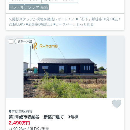
ペット可
パノラマ
新築
＼撮影スタッフが現地を徹底レポート！／ ■「石下」駅徒歩18分♪ ■広々
21帖LDK♪ ■全居室6帖以上♪ ■カースペー...
もっと見る
新築一戸建
常総市収納谷
第1常総市収納谷 新築戸建て 3号棟
2,490
万円
- / 90.26㎡ / 3LDK /予定