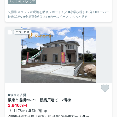
ペット可
パノラマ
＼撮影スタッフが現地を徹底レポート！／ ■小学校徒歩10分♪ ■スーパー
徒歩11分♪ ■全居室6帖以上♪ ■カースペース...
もっと見る
中古一戸建
坂東市沓掛
坂東市沓掛23-P1 新築戸建て 2号棟
2,840
万円
- / 111.78㎡ / 4LDK /築1年
関東鉄道常総線「石下」駅 徒歩105分車21分 8.4km