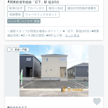
関東鉄道常総線「石下」駅 徒歩5分
駐車2台可
プロパンガス
陽当り良好
建設住宅性能評価書付
収納豊富
ウォークインクロゼット
ペット可
パノラマ
新築
＼撮影スタッフが現地を徹底レポート！／ ■「石下」駅徒歩5分♪ ■商業
施設充実♪ ■広々8.2帖主寝室♪ ■WICなど収...
もっと見る
新築一戸建
常総市本石下