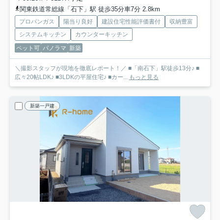
関東鉄道常総線「石下」駅 徒歩35分車7分 2.8km
プロパンガス
陽当り良好
建設住宅性能評価書付
収納豊富
システムキッチン
カウンターキッチン
ペット可
パノラマ
新築
＼撮影スタッフが現地を徹底レポート！／ ■「南石下」駅徒歩13分♪ ■
広々20帖LDK♪ ■3LDKの平屋住宅♪ ■カー...
もっと見る
新築一戸建