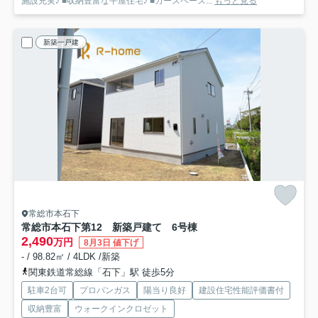
施設充実♪ ■収納豊富な平屋住宅♪ ■カースペース...
もっと見る
新築一戸建
常総市本石下
常総市本石下第12 新築戸建て 6号棟
2,490
万円
8月3日 値下げ
- / 98.82㎡ / 4LDK /新築
関東鉄道常総線「石下」駅 徒歩5分
駐車2台可
プロパンガス
陽当り良好
建設住宅性能評価書付
収納豊富
ウォークインクロゼット