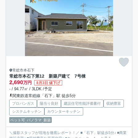
常総市本石下
常総市本石下第12 新築戸建て 7号棟
2,690
万円
8月3日 値下げ
- / 94.77㎡ / 3LDK /予定
関東鉄道常総線「石下」駅 徒歩5分
プロパンガス
陽当り良好
建設住宅性能評価書付
収納豊富
システムキッチン
カウンターキッチン
ペット可
パノラマ
新築
＼撮影スタッフが現地を徹底レポート！／ ■「石下」駅徒歩5分♪ ■商業