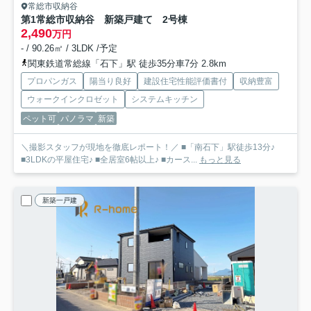
常総市収納谷
第1常総市収納谷 新築戸建て 2号棟
2,490
万円
- / 90.26㎡ / 3LDK /予定
関東鉄道常総線「石下」駅 徒歩35分車7分 2.8km
プロパンガス
陽当り良好
建設住宅性能評価書付
収納豊富
ウォークインクロゼット
システムキッチン
ペット可
パノラマ
新築
＼撮影スタッフが現地を徹底レポート！／ ■「南石下」駅徒歩13分♪
■3LDKの平屋住宅♪ ■全居室6帖以上♪ ■カース...
もっと見る
新築一戸建