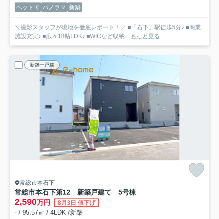
ペット可
パノラマ
新築
＼撮影スタッフが現地を徹底レポート！／ ■「石下」駅徒歩5分♪ ■商業
施設充実♪ ■広々18帖LDK♪ ■WICなど収納...
もっと見る
新築一戸建
常総市本石下
常総市本石下第12 新築戸建て 5号棟
2,590
万円
8月3日 値下げ
- / 95.57㎡ / 4LDK /新築