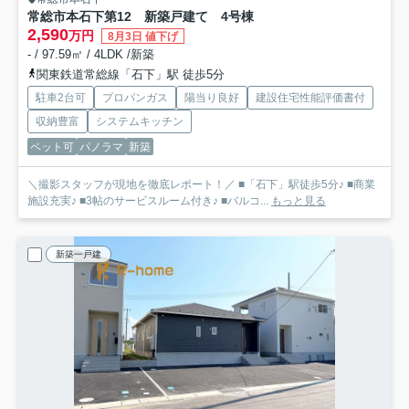
常総市本石下第12 新築戸建て 4号棟
2,590
万円
8月3日 値下げ
- / 97.59㎡ / 4LDK /新築
関東鉄道常総線「石下」駅 徒歩5分
駐車2台可
プロパンガス
陽当り良好
建設住宅性能評価書付
収納豊富
システムキッチン
ペット可
パノラマ
新築
＼撮影スタッフが現地を徹底レポート！／ ■「石下」駅徒歩5分♪ ■商業
施設充実♪ ■3帖のサービスルーム付き♪ ■バルコ...
もっと見る
新築一戸建