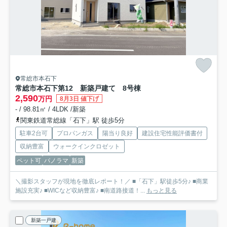
常総市本石下
常総市本石下第12 新築戸建て 8号棟
2,590
万円
8月3日 値下げ
- / 98.81㎡ / 4LDK /新築
関東鉄道常総線「石下」駅 徒歩5分
駐車2台可
プロパンガス
陽当り良好
建設住宅性能評価書付
収納豊富
ウォークインクロゼット
ペット可
パノラマ
新築
＼撮影スタッフが現地を徹底レポート！／ ■「石下」駅徒歩5分♪ ■商業
施設充実♪ ■WICなど収納豊富♪ ■南道路接道！...
もっと見る
新築一戸建