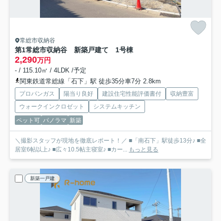
常総市収納谷
第1常総市収納谷 新築戸建て 1号棟
2,290
万円
- / 115.10㎡ / 4LDK /予定
関東鉄道常総線「石下」駅 徒歩35分車7分 2.8km
プロパンガス
陽当り良好
建設住宅性能評価書付
収納豊富
ウォークインクロゼット
システムキッチン
ペット可
パノラマ
新築
＼撮影スタッフが現地を徹底レポート！／ ■「南石下」駅徒歩13分♪ ■全
居室6帖以上♪ ■広々10.5帖主寝室♪ ■カー...
もっと見る
新築一戸建