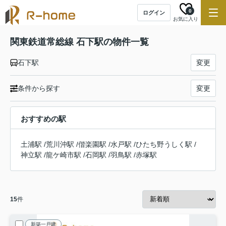
0
ログイン
お気に入り
関東鉄道常総線 石下駅の物件一覧
石下駅
変更
条件から探す
変更
おすすめの駅
土浦駅
/
荒川沖駅
/
偕楽園駅
/
水戸駅
/
ひたち野うしく駅
/
神立駅
/
龍ケ崎市駅
/
石岡駅
/
羽鳥駅
/
赤塚駅
15
件
新築一戸建