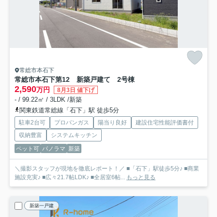
常総市本石下
常総市本石下第12 新築戸建て 2号棟
2,590
万円
8月3日 値下げ
- / 99.22㎡ / 3LDK /新築
関東鉄道常総線「石下」駅 徒歩5分
駐車2台可
プロパンガス
陽当り良好
建設住宅性能評価書付
収納豊富
システムキッチン
ペット可
パノラマ
新築
＼撮影スタッフが現地を徹底レポート！／ ■「石下」駅徒歩5分♪ ■商業
施設充実♪ ■広々21.7帖LDK♪ ■全居室6帖...
もっと見る
新築一戸建