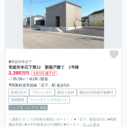
常総市本石下
常総市本石下第12 新築戸建て 1号棟
2,390
万円
8月3日 値下げ
- / 95.58㎡ / 4LDK /新築
関東鉄道常総線「石下」駅 徒歩5分
駐車2台可
プロパンガス
陽当り良好
建設住宅性能評価書付
収納豊富
ウォークインクロゼット
ペット可
パノラマ
新築
＼撮影スタッフが現地を徹底レポート！／ ■「石下」駅徒歩5分♪ ■商業
施設充実♪ ■小中学校徒歩15分圏内♪ ■カースペ...
もっと見る