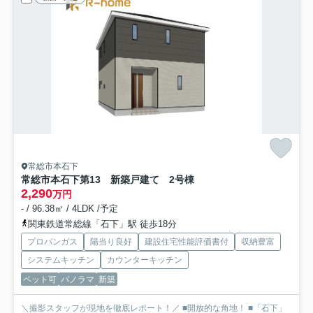
常総市本石下
常総市本石下第13 新築戸建て 2号棟
2,290
万円
- / 96.38㎡ / 4LDK /予定
関東鉄道常総線「石下」駅 徒歩18分
プロパンガス
陽当り良好
建設住宅性能評価書付
収納豊富
システムキッチン
カウンターキッチン
ペット可
パノラマ
新築
＼撮影スタッフが現地を徹底レポート！／ ■開放的な角地！ ■「石下」