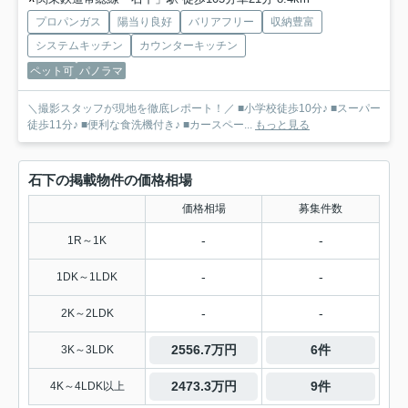
プロパンガス
陽当り良好
バリアフリー
収納豊富
システムキッチン
カウンターキッチン
ペット可
パノラマ
＼撮影スタッフが現地を徹底レポート！／ ■小学校徒歩10分♪ ■スーパー
徒歩11分♪ ■便利な食洗機付き♪ ■カースペー...
もっと見る
石下の掲載物件の価格相場
価格相場
募集件数
-
-
1R～1K
-
-
1DK～1LDK
-
-
2K～2LDK
2556.7万円
6件
3K～3LDK
2473.3万円
9件
4K～4LDK以上