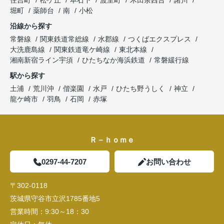
住吉町
松ケ丘
本石下
渡里町
木田余西台
諸川
堀町
薬師台
南
小松
沿線から探す
常磐線
関東鉄道常総線
水郡線
つくばエクスプレス
大洗鹿島線
関東鉄道竜ケ崎線
東北本線
湘南新宿ライン宇須
ひたちなか海浜鉄道
常磐緩行線
駅から探す
土浦
荒川沖
偕楽園
水戸
ひたち野うしく
神立
龍ケ崎市
羽鳥
石岡
赤塚
Ｒ－ｈｏｍｅ
0297-44-7207
お問い合わせ
〒302-0118
茨城県守谷市立沢1785番地5
営業時間：
9:30～18：30