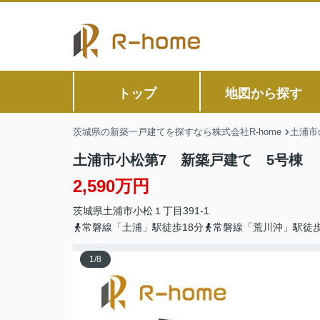
トップ
地図から探す
茨城県の新築一戸建てを探すなら株式会社R-home
土浦市
土浦市小松第7 新築戸建て 5号棟
2,590万円
茨城県
土浦市
小松
１丁目391-1
常磐線「土浦」駅徒歩18分
常磐線「荒川沖」駅徒歩
1
/
8