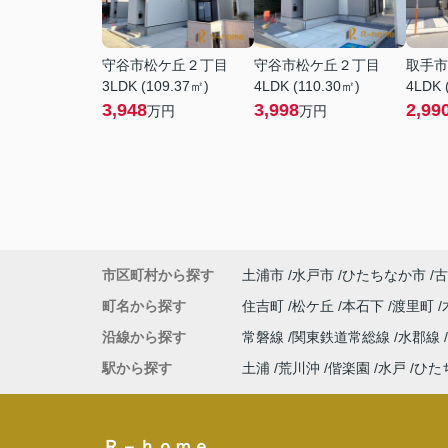
守谷市松ケ丘２丁目
守谷市松ケ丘２丁目
取手市
3LDK (109.37㎡)
4LDK (110.30㎡)
4LDK 
3,948
3,998
2,99
万円
万円
市区町村から探す
土浦市
水戸市
ひたちなか市
古
町名から探す
住吉町
松ケ丘
本石下
渡里町
沿線から探す
常磐線
関東鉄道常総線
水郡線
駅から探す
土浦
荒川沖
偕楽園
水戸
ひた
Ｒ－ｈｏｍｅ