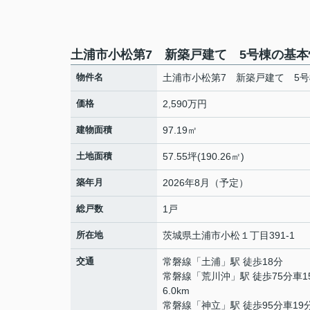
土浦市小松第7 新築戸建て 5号棟の基本
物件名
土浦市小松第7 新築戸建て 5号
価格
2,590万円
建物面積
97.19㎡
土地面積
57.55坪(190.26㎡)
築年月
2026年8月（予定）
総戸数
1戸
所在地
茨城県
土浦市
小松
１丁目391-1
交通
常磐線
「
土浦
」駅 徒歩18分
常磐線
「
荒川沖
」駅 徒歩75分車1
6.0km
常磐線
「
神立
」駅 徒歩95分車19