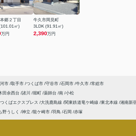
本郷２丁目
牛久市岡見町
(101.01㎡)
3LDK (91.91㎡)
0
2,390
万円
万円
河市
取手市
つくば市
守谷市
石岡市
牛久市
常総市
木田余西台
諸川
堀町
薬師台
南
小松
つくばエクスプレス
大洗鹿島線
関東鉄道竜ケ崎線
東北本線
湘南新
ち野うしく
神立
龍ケ崎市
羽鳥
石岡
赤塚