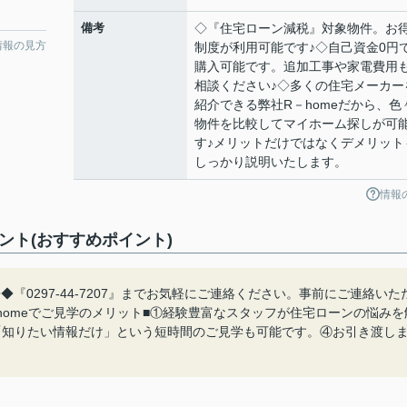
備考
◇『住宅ローン減税』対象物件。お
情報の見方
制度が利用可能です♪◇自己資金0円
購入可能です。追加工事や家電費用
相談ください♪◇多くの住宅メーカー
紹介できる弊社R－homeだから、色
物件を比較してマイホーム探しが可
す♪メリットだけではなくデメリット
しっかり説明いたします。
情報
ント(おすすめポイント)
『0297-44-7207』までお気軽にご連絡ください。事前にご連絡いた
homeでご見学のメリット■①経験豊富なスタッフが住宅ローンの悩みを
「知りたい情報だけ」という短時間のご見学も可能です。④お引き渡し