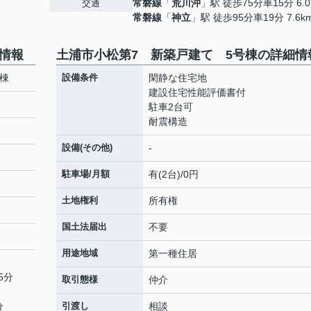
常磐線
「
荒川沖
」駅 徒歩75分車15分 6.0
交通
常磐線
「
神立
」駅 徒歩95分車19分 7.6k
情報
土浦市小松第7 新築戸建て 5号棟の詳細情
棟
設備条件
閑静な住宅地
建設住宅性能評価書付
駐車2台可
耐震構造
設備(その他)
-
駐車場/月額
有(2台)/0円
土地権利
所有権
国土法届出
不要
用途地域
第一種住居
5分
取引態様
仲介
分
引渡し
相談