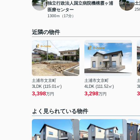
独立行政法人国立病院機構霞ヶ浦
土
医療センター
2
1300ｍ（17分）
近隣の物件
土浦市文京町
土浦市文京町
3LDK (115.01㎡)
4LDK (111.52㎡)
3
3,398
3,298
3
万円
万円
よく見られている物件