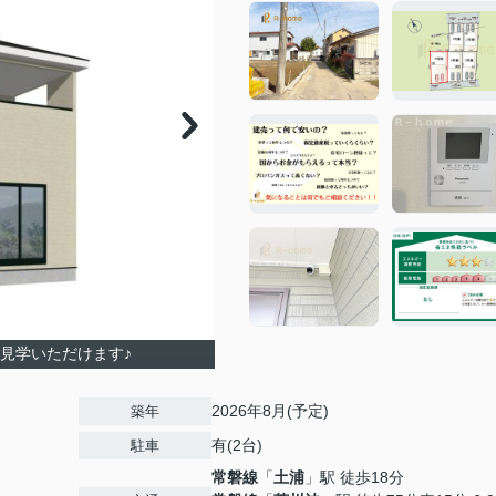
見学いただけます♪
2026年8月(予定)
築年
有(2台)
駐車
常磐線
「
土浦
」駅 徒歩18分