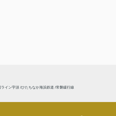
宿ライン宇須
ひたちなか海浜鉄道
常磐緩行線