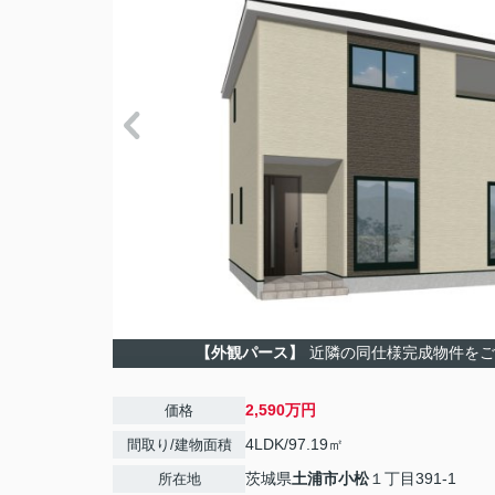
【外観パース】
近隣の同仕様完成物件をご
2,590万円
価格
4LDK/97.19㎡
間取り/建物面積
茨城県
土浦市
小松
１丁目391-1
所在地