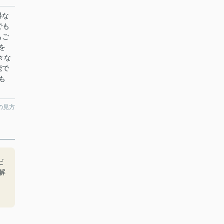
得な
でも
もご
を
々な
能で
も
の見方
だ
解
ま