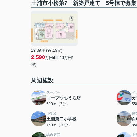
土浦市小松第7 新築戸建て 5号棟で募
29.39坪 (97.19㎡)
2,590
万円(88.13万円/
坪)
周辺施設
スーパー
ド
コープつちうら店
カ
500ｍ（7分）
5
小学校
保
土浦第二小学校
白
750ｍ（10分）
8
総合病院
中