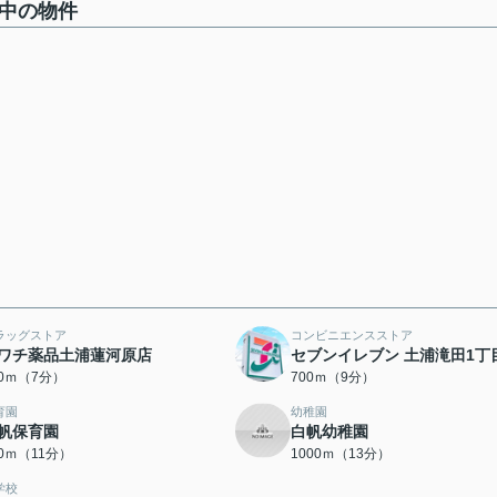
集中の物件
ラッグストア
コンビニエンスストア
ワチ薬品土浦蓮河原店
セブンイレブン 土浦滝田1丁
50ｍ（7分）
700ｍ（9分）
育園
幼稚園
帆保育園
白帆幼稚園
50ｍ（11分）
1000ｍ（13分）
学校