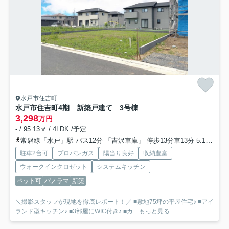
水戸市住吉町
水戸市住吉町4期 新築戸建て 3号棟
3,298
万円
- / 95.13㎡ / 4LDK /予定
常磐線「水戸」駅 バス12分 「吉沢車庫」 停歩13分車13分 5.1km
大
駐車2台可
プロパンガス
陽当り良好
収納豊富
ウォークインクロゼット
システムキッチン
ペット可
パノラマ
新築
＼撮影スタッフが現地を徹底レポート！／ ■敷地75坪の平屋住宅♪ ■アイ
ランド型キッチン♪ ■3部屋にWIC付き♪ ■カ...
もっと見る