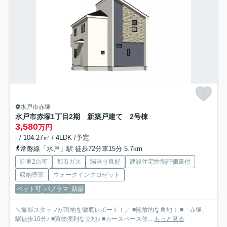
水戸市赤塚
水戸市赤塚1丁目2期 新築戸建て 2号棟
3,580
万円
- / 104.27㎡ / 4LDK /予定
常磐線「水戸」駅 徒歩72分車15分 5.7km
駐車2台可
都市ガス
陽当り良好
建設住宅性能評価書付
収納豊富
ウォークインクロゼット
ペット可
パノラマ
新築
＼撮影スタッフが現地を徹底レポート！／ ■開放的な角地！ ■「赤塚」
駅徒歩10分♪ ■買物便利な立地♪ ■カースペース並...
もっと見る