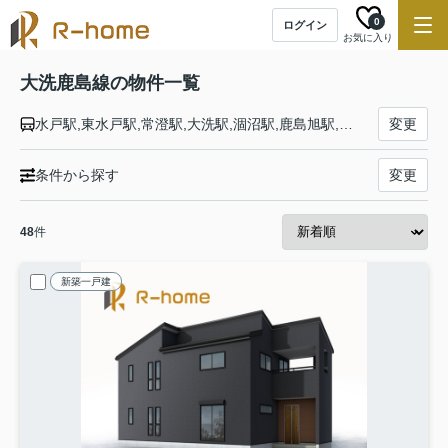
0
ログイン
お気に入り
大洗鹿島線の物件一覧
水戸駅,東水戸駅,常澄駅,大洗駅,涸沼駅,鹿島旭駅,徳宿駅,新鉾田駅,北浦湖畔駅,大洋駅,鹿島灘駅,鹿島大野駅,長者ヶ浜潮騒はまなす駅,荒野台駅,鹿島サッカースタジア駅,鹿島神宮駅
変更
条件から探す
変更
48
件
新築一戸建