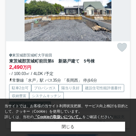
東茨城郡茨城町大字前田
東茨城郡茨城町前田第6 新築戸建て 5号棟
2,490
万円
- / 100.03㎡ / 4LDK /予定
常磐線「水戸」駅 バス35分 「長岡西」 停歩6分
駐車2台可
プロパンガス
陽当り良好
建設住宅性能評価書付
収納豊富
システムキッチン
ペット可
パノラマ
新築
当サイトでは、お客様の当サイト利用状況把握、サービス向上検討を目的と
して、クッキー（Cookie）を使用しています。
＼撮影スタッフが現地を徹底レポート！／ ■南道路接道！ ■商業施設充
詳しくは、当社の
「Cookieの取扱いについて」
をご確認ください。
実♪ ■全居室6帖以上♪ ■カースペース並列2台♪ ...
もっと見る
閉じる