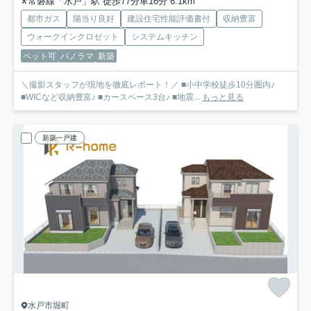
常磐線「水戸」駅 徒歩77分車16分 6.1km
都市ガス
陽当り良好
建設住宅性能評価書付
収納豊富
ウォークインクロゼット
システムキッチン
ペット可
パノラマ
新築
＼撮影スタッフが現地を徹底レポート！／ ■小中学校徒歩10分圏内♪
■WICなど収納豊富♪ ■カースペース3台♪ ■地震...
もっと見る
新築一戸建
水戸市堀町