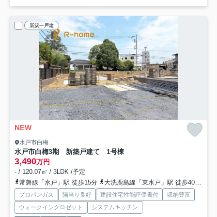
新築一戸建
NEW
水戸市白梅
水戸市白梅3期 新築戸建て 1号棟
3,490
万円
- / 120.07㎡ / 3LDK /予定
常磐線「水戸」駅 徒歩15分
大洗鹿島線「東水戸」駅 徒歩40分車9分 3.2km
プロパンガス
陽当り良好
建設住宅性能評価書付
収納豊富
ウォークインクロゼット
システムキッチン