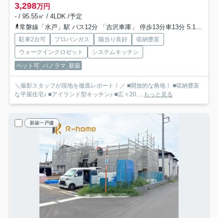
3,298
万円
- / 95.55㎡ / 4LDK /予定
常磐線「水戸」駅 バス12分 「吉沢車庫」 停歩13分車13分 5.1km
大
駐車2台可
プロパンガス
陽当り良好
収納豊富
ウォークインクロゼット
システムキッチン
ペット可
パノラマ
新築
＼撮影スタッフが現地を徹底レポート！／ ■開放的な角地！ ■収納豊富
な平屋住宅♪ ■アイランド型キッチン♪ ■広々20....
もっと見る
新築一戸建