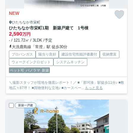
NEW
ひたちなか市栄町
ひたちなか市栄町1期 新築戸建て 1号棟
2,590
万円
- / 121.72㎡ / 3LDK /予定
大洗鹿島線「常澄」駅 徒歩30分
プロパンガス
陽当り良好
建設住宅性能評価書付
収納豊富
ウォークインクロゼット
システムキッチン
ペット可
パノラマ
新築
＼撮影スタッフが現地を徹底レポート！／ ■「那珂湊」駅徒歩11分♪ ■敷
地広々87坪！ ■買物便利な立地♪ ■カースペー...
もっと見る
新築一戸建