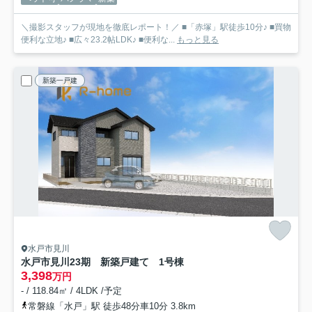
＼撮影スタッフが現地を徹底レポート！／ ■「赤塚」駅徒歩10分♪ ■買物
便利な立地♪ ■広々23.2帖LDK♪ ■便利な...
もっと見る
新築一戸建
水戸市見川
水戸市見川23期 新築戸建て 1号棟
3,398
万円
- / 118.84㎡ / 4LDK /予定
常磐線「水戸」駅 徒歩48分車10分 3.8km