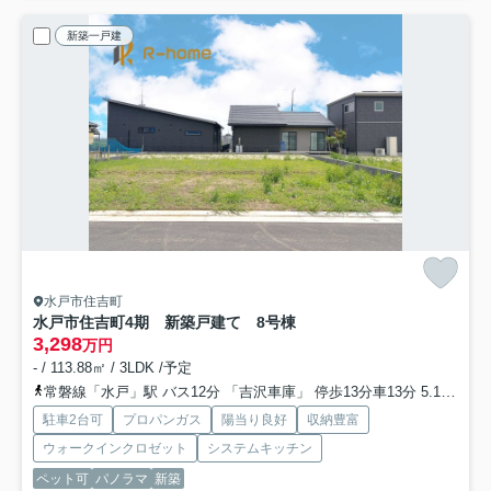
新築一戸建
水戸市住吉町
水戸市住吉町4期 新築戸建て 8号棟
3,298
万円
- / 113.88㎡ / 3LDK /予定
常磐線「水戸」駅 バス12分 「吉沢車庫」 停歩13分車13分 5.1km
大
駐車2台可
プロパンガス
陽当り良好
収納豊富
ウォークインクロゼット
システムキッチン
ペット可
パノラマ
新築