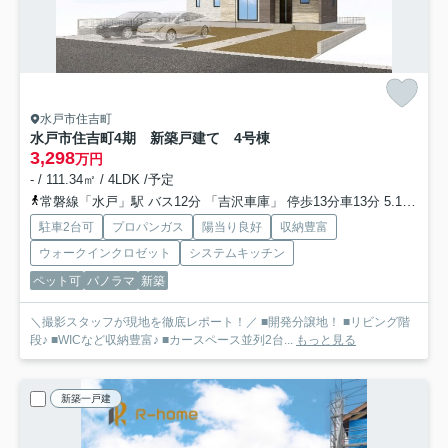
水戸市住吉町
水戸市住吉町4期 新築戸建て 4号棟
3,298
万円
- / 111.34㎡ / 4LDK /予定
常磐線「水戸」駅 バス12分 「吉沢車庫」 停歩13分車13分 5.1km
大
駐車2台可
プロパンガス
陽当り良好
収納豊富
ウォークインクロゼット
システムキッチン
ペット可
パノラマ
新築
＼撮影スタッフが現地を徹底レポート！／ ■開発分譲地！ ■リビング階
段♪ ■WICなど収納豊富♪ ■カースペース並列2台...
もっと見る
新築一戸建