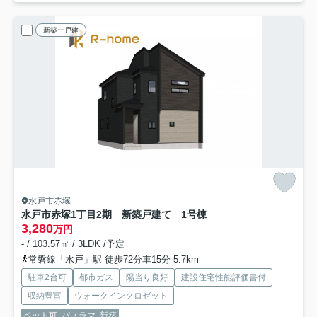
新築一戸建
水戸市赤塚
水戸市赤塚1丁目2期 新築戸建て 1号棟
3,280
万円
- / 103.57㎡ / 3LDK /予定
常磐線「水戸」駅 徒歩72分車15分 5.7km
駐車2台可
都市ガス
陽当り良好
建設住宅性能評価書付
収納豊富
ウォークインクロゼット
ペット可
パノラマ
新築