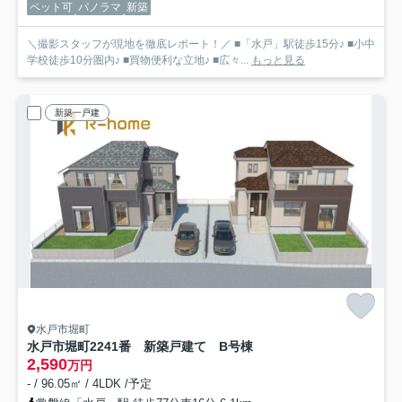
ペット可
パノラマ
新築
＼撮影スタッフが現地を徹底レポート！／ ■「水戸」駅徒歩15分♪ ■小中
学校徒歩10分圏内♪ ■買物便利な立地♪ ■広々...
もっと見る
新築一戸建
水戸市堀町
水戸市堀町2241番 新築戸建て B号棟
2,590
万円
- / 96.05㎡ / 4LDK /予定