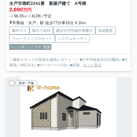
水戸市堀町2241番 新築戸建て A号棟
2,690
万円
- / 96.05㎡ / 4LDK /予定
常磐線「水戸」駅 徒歩77分車16分 6.1km
都市ガス
陽当り良好
建設住宅性能評価書付
収納豊富
ウォークインクロゼット
システムキッチン
ペット可
パノラマ
新築
＼撮影スタッフが現地を徹底レポート！／ ■小中学校徒歩10分圏内♪ ■主
寝室にWIC付き♪ ■カースペース3台♪ ■長期...
もっと見る
新築一戸建