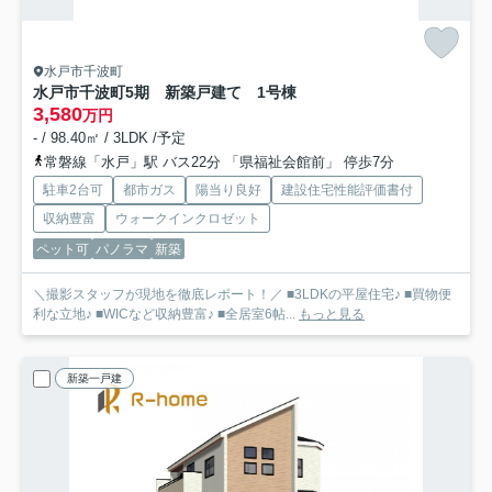
水戸市千波町
水戸市千波町5期 新築戸建て 1号棟
3,580
万円
- / 98.40㎡ / 3LDK /予定
常磐線「水戸」駅 バス22分 「県福祉会館前」 停歩7分
駐車2台可
都市ガス
陽当り良好
建設住宅性能評価書付
収納豊富
ウォークインクロゼット
ペット可
パノラマ
新築
＼撮影スタッフが現地を徹底レポート！／ ■3LDKの平屋住宅♪ ■買物便
利な立地♪ ■WICなど収納豊富♪ ■全居室6帖...
もっと見る
新築一戸建