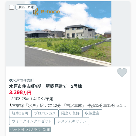
新築一戸建
水戸市住吉町
水戸市住吉町4期 新築戸建て 2号棟
3,398
万円
- / 108.28㎡ / 4LDK /予定
常磐線「水戸」駅 バス12分 「吉沢車庫」 停歩13分車13分 5.1km
大
駐車2台可
プロパンガス
陽当り良好
収納豊富
ウォークインクロゼット
システムキッチン
ペット可
パノラマ
新築