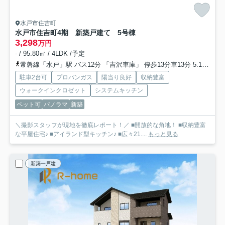
水戸市住吉町
水戸市住吉町4期 新築戸建て 5号棟
3,298
万円
- / 95.80㎡ / 4LDK /予定
常磐線「水戸」駅 バス12分 「吉沢車庫」 停歩13分車13分 5.1km
大
駐車2台可
プロパンガス
陽当り良好
収納豊富
ウォークインクロゼット
システムキッチン
ペット可
パノラマ
新築
＼撮影スタッフが現地を徹底レポート！／ ■開放的な角地！ ■収納豊富
な平屋住宅♪ ■アイランド型キッチン♪ ■広々21....
もっと見る
新築一戸建