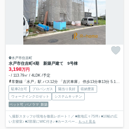
水戸市住吉町
水戸市住吉町4期 新築戸建て 9号棟
3,198
万円
- / 113.79㎡ / 4LDK /予定
常磐線「水戸」駅 バス12分 「吉沢車庫」 停歩13分車13分 5.1km
大
駐車2台可
プロパンガス
陽当り良好
収納豊富
ウォークインクロゼット
システムキッチン
ペット可
パノラマ
新築
＼撮影スタッフが現地を徹底レポート！／ ■敷地広々75坪♪ ■10帖の広
い主寝室♪ ■2部屋にWIC付き♪ ■カースペー...
もっと見る