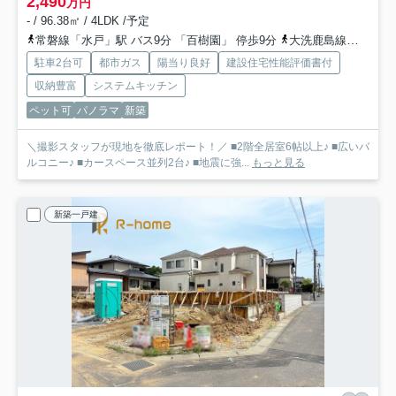
2,490
万円
- / 96.38㎡ / 4LDK /予定
常磐線「水戸」駅 バス9分 「百樹園」 停歩9分
大洗鹿島線「東水戸」駅 徒歩45分車9分 3.6km
駐車2台可
都市ガス
陽当り良好
建設住宅性能評価書付
収納豊富
システムキッチン
ペット可
パノラマ
新築
＼撮影スタッフが現地を徹底レポート！／ ■2階全居室6帖以上♪ ■広いバ
ルコニー♪ ■カースペース並列2台♪ ■地震に強...
もっと見る
新築一戸建