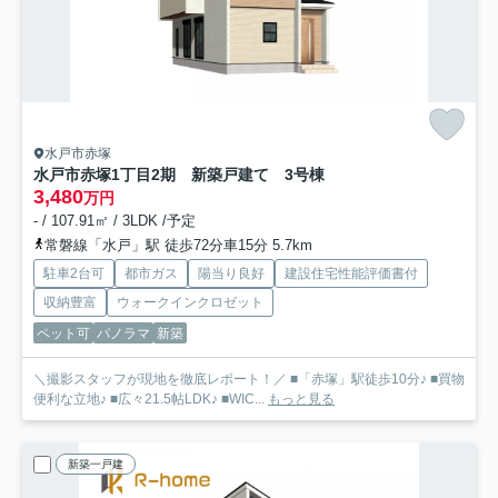
水戸市赤塚
水戸市赤塚1丁目2期 新築戸建て 3号棟
3,480
万円
- / 107.91㎡ / 3LDK /予定
常磐線「水戸」駅 徒歩72分車15分 5.7km
駐車2台可
都市ガス
陽当り良好
建設住宅性能評価書付
収納豊富
ウォークインクロゼット
ペット可
パノラマ
新築
＼撮影スタッフが現地を徹底レポート！／ ■「赤塚」駅徒歩10分♪ ■買物
便利な立地♪ ■広々21.5帖LDK♪ ■WIC...
もっと見る
新築一戸建