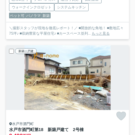
ウォークインクロゼット
システムキッチン
ペット可
パノラマ
新築
＼撮影スタッフが現地を徹底レポート！／ ■開放的な角地！ ■敷地広々
75坪♪ ■収納豊富な平屋住宅♪ ■カースペース並列...
もっと見る
新築一戸建
水戸市酒門町
水戸市酒門町第18 新築戸建て 2号棟