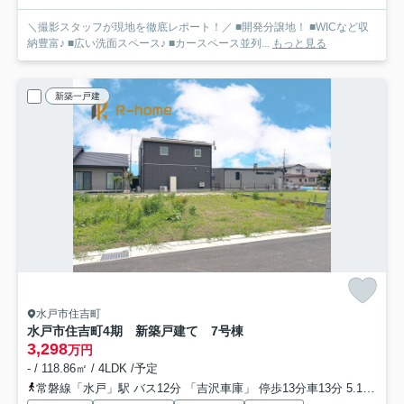
＼撮影スタッフが現地を徹底レポート！／ ■開発分譲地！ ■WICなど収
納豊富♪ ■広い洗面スペース♪ ■カースペース並列...
もっと見る
新築一戸建
水戸市住吉町
水戸市住吉町4期 新築戸建て 7号棟
3,298
万円
- / 118.86㎡ / 4LDK /予定
常磐線「水戸」駅 バス12分 「吉沢車庫」 停歩13分車13分 5.1km
大