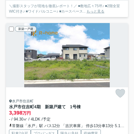
＼撮影スタッフが現地を徹底レポート！／ ■敷地広々75坪♪ ■2階全室
WIC付き♪ ■ワイドバルコニー♪ ■カースペース...
もっと見る
新築一戸建
水戸市住吉町
水戸市住吉町4期 新築戸建て 1号棟
3,398
万円
- / 94.30㎡ / 4LDK /予定
常磐線「水戸」駅 バス12分 「吉沢車庫」 停歩13分車13分 5.1km
大
駐車2台可
プロパンガス
陽当り良好
収納豊富