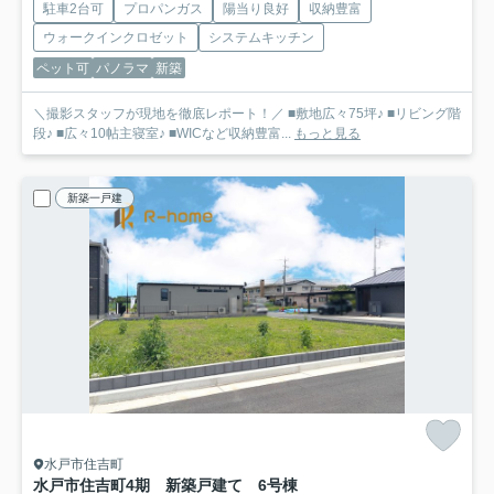
駐車2台可
プロパンガス
陽当り良好
収納豊富
ウォークインクロゼット
システムキッチン
ペット可
パノラマ
新築
＼撮影スタッフが現地を徹底レポート！／ ■敷地広々75坪♪ ■リビング階
段♪ ■広々10帖主寝室♪ ■WICなど収納豊富...
もっと見る
新築一戸建
水戸市住吉町
水戸市住吉町4期 新築戸建て 6号棟