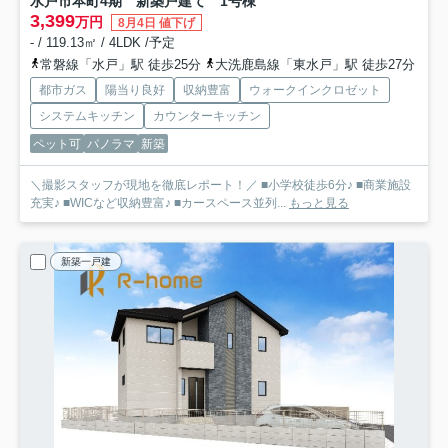
水戸市本町4期 新築戸建て 1号棟
3,399
万円
8月4日 値下げ
- / 119.13㎡ / 4LDK /予定
常磐線「水戸」駅 徒歩25分
大洗鹿島線「東水戸」駅 徒歩27分
都市ガス
陽当り良好
収納豊富
ウォークインクロゼット
システムキッチン
カウンターキッチン
ペット可
パノラマ
新築
＼撮影スタッフが現地を徹底レポート！／ ■小学校徒歩6分♪ ■商業施設
充実♪ ■WICなど収納豊富♪ ■カースペース並列...
もっと見る
新築一戸建