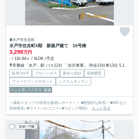
水戸市住吉町
水戸市住吉町4期 新築戸建て 10号棟
3,298
万円
- / 116.84㎡ / 4LDK /予定
常磐線「水戸」駅 バス12分 「吉沢車庫」 停歩13分車13分 5.1km
大
駐車2台可
プロパンガス
陽当り良好
収納豊富
ウォークインクロゼット
システムキッチン
ペット可
パノラマ
新築
＼撮影スタッフが現地を徹底レポート！／ ■開放的な角地！ ■WICなど
収納豊富♪ ■ワイドバルコニー♪ ■リビング階段♪...
もっと見る
新築一戸建