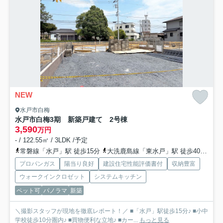
NEW
水戸市白梅
水戸市白梅3期 新築戸建て 2号棟
3,590
万円
- / 122.55㎡ / 3LDK /予定
常磐線「水戸」駅 徒歩15分
大洗鹿島線「東水戸」駅 徒歩40分車9分 3.2km
プロパンガス
陽当り良好
建設住宅性能評価書付
収納豊富
ウォークインクロゼット
システムキッチン
ペット可
パノラマ
新築
＼撮影スタッフが現地を徹底レポート！／ ■「水戸」駅徒歩15分♪ ■小中
学校徒歩10分圏内♪ ■買物便利な立地♪ ■カー...
もっと見る