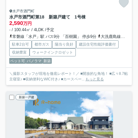
水戸市酒門町
水戸市酒門町第18 新築戸建て 1号棟
2,590
万円
- / 100.44㎡ / 4LDK /予定
常磐線「水戸」駅 バス9分 「百樹園」 停歩9分
大洗鹿島線「東水戸」駅 徒歩45分車9分 3.6km
駐車2台可
都市ガス
陽当り良好
建設住宅性能評価書付
収納豊富
ウォークインクロゼット
ペット可
パノラマ
新築
＼撮影スタッフが現地を徹底レポート！／ ■開放的な角地！ ■広々8.7帖
主寝室♪ ■収納便利なWIC付き♪ ■カースペー...
もっと見る
新築一戸建