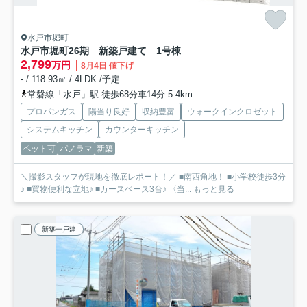
水戸市堀町
水戸市堀町26期 新築戸建て 1号棟
2,799
万円
8月4日 値下げ
- / 118.93㎡ / 4LDK /予定
常磐線「水戸」駅 徒歩68分車14分 5.4km
プロパンガス
陽当り良好
収納豊富
ウォークインクロゼット
システムキッチン
カウンターキッチン
ペット可
パノラマ
新築
＼撮影スタッフが現地を徹底レポート！／ ■南西角地！ ■小学校徒歩3分
♪ ■買物便利な立地♪ ■カースペース3台♪ 〈当...
もっと見る
新築一戸建