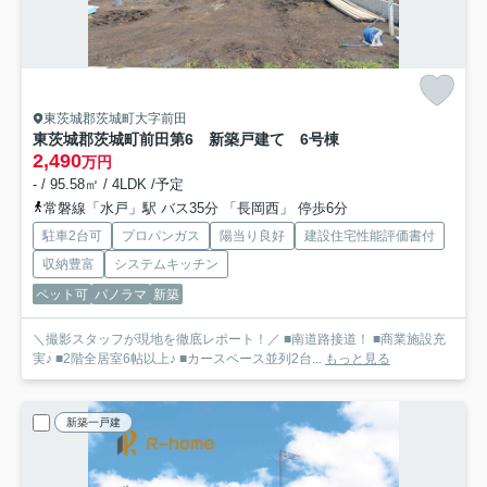
東茨城郡茨城町大字前田
東茨城郡茨城町前田第6 新築戸建て 6号棟
2,490
万円
- / 95.58㎡ / 4LDK /予定
常磐線「水戸」駅 バス35分 「長岡西」 停歩6分
駐車2台可
プロパンガス
陽当り良好
建設住宅性能評価書付
収納豊富
システムキッチン
ペット可
パノラマ
新築
＼撮影スタッフが現地を徹底レポート！／ ■南道路接道！ ■商業施設充
実♪ ■2階全居室6帖以上♪ ■カースペース並列2台...
もっと見る
新築一戸建