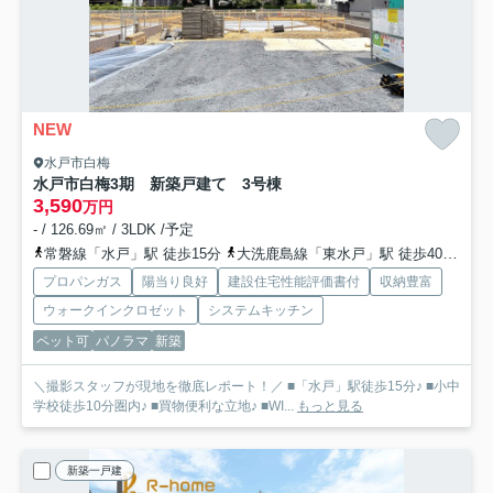
NEW
水戸市白梅
水戸市白梅3期 新築戸建て 3号棟
3,590
万円
- / 126.69㎡ / 3LDK /予定
常磐線「水戸」駅 徒歩15分
大洗鹿島線「東水戸」駅 徒歩40分車9分 3.2km
プロパンガス
陽当り良好
建設住宅性能評価書付
収納豊富
ウォークインクロゼット
システムキッチン
ペット可
パノラマ
新築
＼撮影スタッフが現地を徹底レポート！／ ■「水戸」駅徒歩15分♪ ■小中
学校徒歩10分圏内♪ ■買物便利な立地♪ ■WI...
もっと見る
新築一戸建