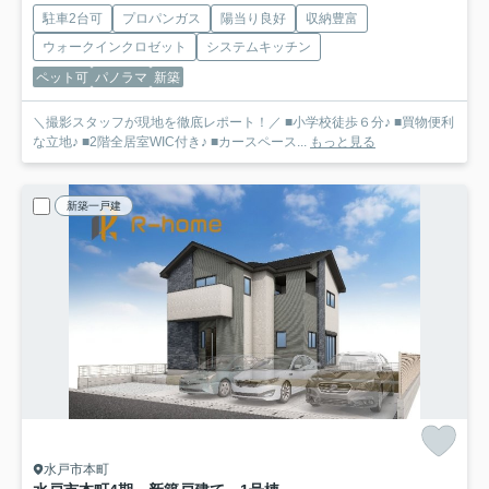
駐車2台可
プロパンガス
陽当り良好
収納豊富
ウォークインクロゼット
システムキッチン
ペット可
パノラマ
新築
＼撮影スタッフが現地を徹底レポート！／ ■小学校徒歩６分♪ ■買物便利
な立地♪ ■2階全居室WIC付き♪ ■カースペース...
もっと見る
新築一戸建
水戸市本町