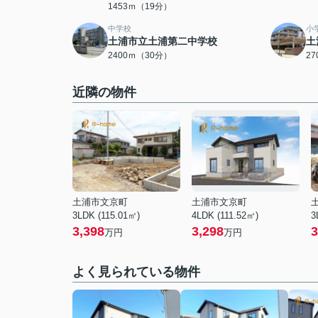
1453ｍ（19分）
中学校
小
土浦市立土浦第二中学校
土
2400ｍ（30分）
2
近隣の物件
土浦市文京町
土浦市文京町
3LDK (115.01㎡)
4LDK (111.52㎡)
3
3,398
3,298
3
万円
万円
よく見られている物件