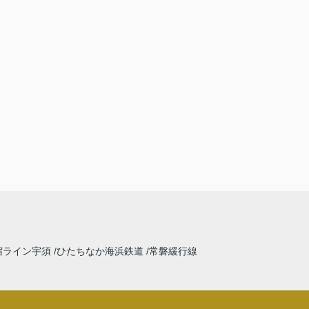
宿ライン宇須
ひたちなか海浜鉄道
常磐緩行線