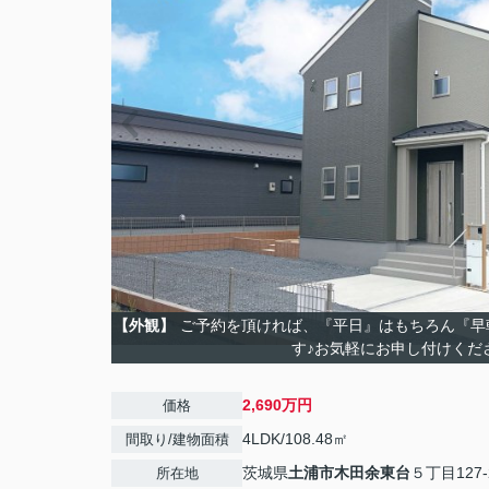
【外観】
ご予約を頂ければ、『平日』はもちろん『早
す♪お気軽にお申し付けくだ
2,690万円
価格
4LDK/108.48㎡
間取り/建物面積
茨城県
土浦市
木田余東台
５丁目127-
所在地