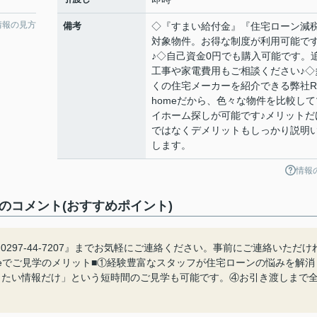
情報の見方
備考
◇『すまい給付金』『住宅ローン減
対象物件。お得な制度が利用可能で
♪◇自己資金0円でも購入可能です。
工事や家電費用もご相談ください♪◇
くの住宅メーカーを紹介できる弊社
homeだから、色々な物件を比較して
イホーム探しが可能です♪メリットだ
ではなくデメリットもしっかり説明
します。
情報
のコメント(おすすめポイント)
297-44-7207』までお気軽にご連絡ください。事前にご連絡いただけ
meでご見学のメリット■①経験豊富なスタッフが住宅ローンの悩みを解消
りたい情報だけ」という短時間のご見学も可能です。④お引き渡しまで