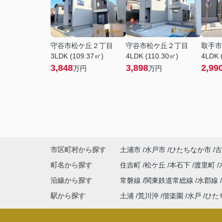
守谷市松ケ丘２丁目
守谷市松ケ丘２丁目
取手市
3LDK (109.37㎡)
4LDK (110.30㎡)
4LDK 
3,848
3,898
2,99
万円
万円
市区町村から探す
土浦市
水戸市
ひたちなか市
古
町名から探す
住吉町
松ケ丘
本石下
渡里町
沿線から探す
常磐線
関東鉄道常総線
水郡線
駅から探す
土浦
荒川沖
偕楽園
水戸
ひた