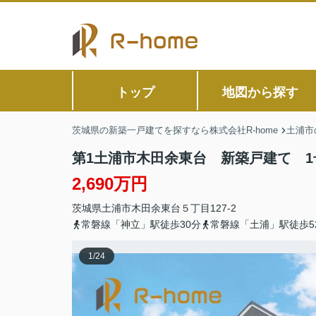
トップ
地図から探す
茨城県の新築一戸建てを探すなら株式会社R-home
土浦市
第1土浦市木田余東台 新築戸建て 1
2,690万円
茨城県
土浦市
木田余東台
５丁目127-2
常磐線「神立」駅徒歩30分
常磐線「土浦」駅徒歩5
1
/
24