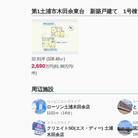
第1土浦市木田余東台 新築戸建て 1号
32.81坪 (108.48㎡)
2,690
万円(81.99万円/
坪)
周辺施設
コンビニエンスストア
ス
ローソン土浦木田余店
と
1102ｍ（14分）
1
ドラッグストア
幼
クリエイトSD(エス・ディー) 土浦
認
木田余店
1