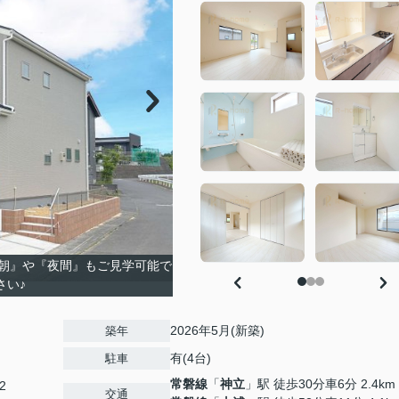
朝』や『夜間』もご見学可能で
さい♪
2026年5月(新築)
築年
有(4台)
駐車
常磐線
「
神立
」駅 徒歩30分車6分 2.4km
2
交通