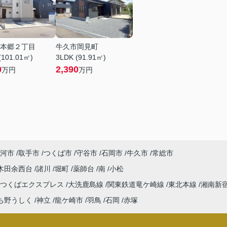
本郷２丁目
牛久市岡見町
(101.01㎡)
3LDK (91.91㎡)
0
2,390
万円
万円
河市
取手市
つくば市
守谷市
石岡市
牛久市
常総市
木田余西台
諸川
堀町
薬師台
南
小松
つくばエクスプレス
大洗鹿島線
関東鉄道竜ケ崎線
東北本線
湘南新
ち野うしく
神立
龍ケ崎市
羽鳥
石岡
赤塚