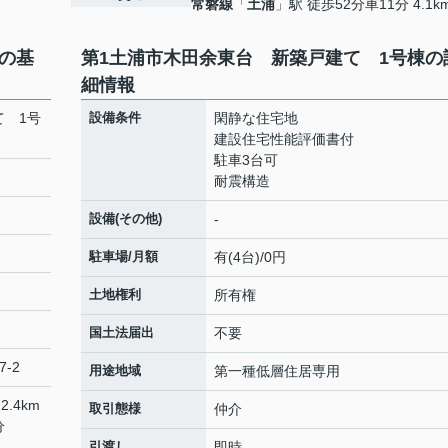
常磐線
「
土浦
」駅 徒歩52分車11分 4.1k
の基
第1土浦市木田余東台 新築戸建て 1号棟の
細情報
て 1号
設備条件
閑静な住宅地
建設住宅性能評価書付
駐車3台可
耐震構造
設備(その他)
-
駐車場/月額
有(4台)/0円
土地権利
所有権
国土法届出
不要
7-2
用途地域
第一種低層住居専用
2.4km
取引態様
仲介
分
引渡し
即時