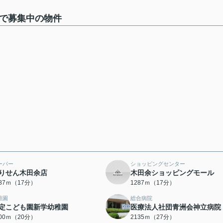
棟で募集中の物件
ーパー
ショッピングセンター
りせん木田余店
木田余ショッピングモール
287ｍ（17分）
1287ｍ（17分）
稚園
総合病院
定こども園新学幼稚園
医療法人社団青洲会神立病院
600ｍ（20分）
2135ｍ（27分）