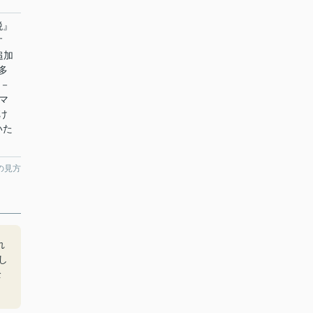
税』
す
追加
多
R－
マ
け
いた
の見方
れ
し
全