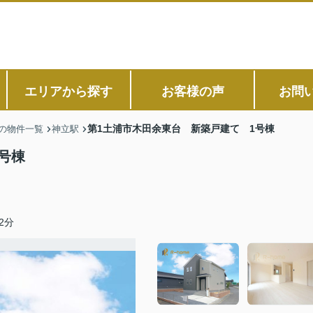
エリアから探す
お客様の声
お問
第1土浦市木田余東台 新築戸建て 1号棟
の物件一覧
神立駅
号棟
2分