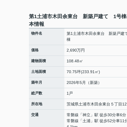
第1土浦市木田余東台 新築戸建て 1号棟
本情報
物件名
第1土浦市木田余東台 新築戸建
棟
価格
2,690万円
建物面積
108.48㎡
土地面積
70.75坪(233.91㎡)
築年月
2026年5月（新築）
総戸数
1戸
所在地
茨城県
土浦市
木田余東台
５丁目12
交通
常磐線
「
神立
」駅 徒歩30分車6分 
常磐線
「
土浦
」駅 徒歩52分車11
4.1km