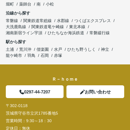
堀町
薬師台
南
小松
沿線から探す
常磐線
関東鉄道常総線
水郡線
つくばエクスプレス
大洗鹿島線
関東鉄道竜ケ崎線
東北本線
湘南新宿ライン宇須
ひたちなか海浜鉄道
常磐緩行線
駅から探す
土浦
荒川沖
偕楽園
水戸
ひたち野うしく
神立
龍ケ崎市
羽鳥
石岡
赤塚
Ｒ－ｈｏｍｅ
0297-44-7207
お問い合わせ
〒302-0118
茨城県守谷市立沢1785番地5
営業時間：
9:30～18：30
定休日：
無休