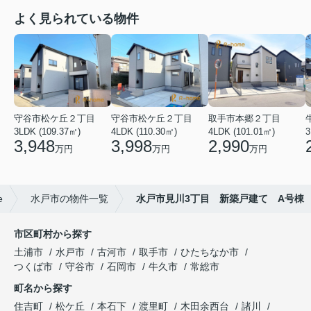
よく見られている物件
守谷市松ケ丘２丁目
守谷市松ケ丘２丁目
取手市本郷２丁目
3LDK (109.37㎡)
4LDK (110.30㎡)
4LDK (101.01㎡)
3
3,948
3,998
2,990
万円
万円
万円
e
水戸市の物件一覧
水戸市見川3丁目 新築戸建て A号棟
市区町村から探す
土浦市
水戸市
古河市
取手市
ひたちなか市
つくば市
守谷市
石岡市
牛久市
常総市
町名から探す
住吉町
松ケ丘
本石下
渡里町
木田余西台
諸川