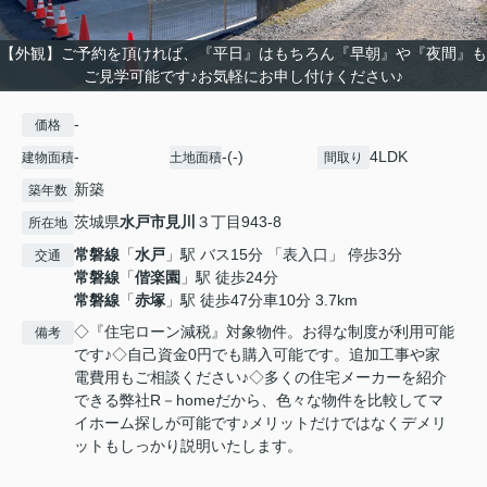
【外観】ご予約を頂ければ、『平日』はもちろん『早朝』や『夜間』も
ご見学可能です♪お気軽にお申し付けください♪
-
価格
-
-(-)
4LDK
建物面積
土地面積
間取り
新築
築年数
茨城県
水戸市
見川
３丁目943-8
所在地
常磐線
「
水戸
」駅 バス15分 「表入口」 停歩3分
交通
常磐線
「
偕楽園
」駅 徒歩24分
常磐線
「
赤塚
」駅 徒歩47分車10分 3.7km
◇『住宅ローン減税』対象物件。お得な制度が利用可能
備考
です♪◇自己資金0円でも購入可能です。追加工事や家
電費用もご相談ください♪◇多くの住宅メーカーを紹介
できる弊社R－homeだから、色々な物件を比較してマ
イホーム探しが可能です♪メリットだけではなくデメリ
ットもしっかり説明いたします。