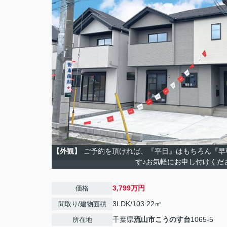
【外観】
ご予約を頂ければ、『平日』はもちろん『早
す♪お気軽にお申し付けくだ
3,799万円
価格
3LDK/103.22㎡
間取り/建物面積
千葉県
流山市
こうのす台
1065-5
所在地