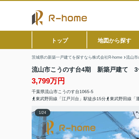
トップ
地図から探す
茨城県の新築一戸建てを探すなら株式会社R-home
流山市
流山市こうのす台4期 新築戸建て 3
3,799万円
千葉県
流山市
こうのす台
1065-5
東武野田線「江戸川台」駅徒歩15分
東武野田線「運
1
/
24