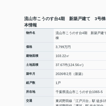
流山市こうのす台4期 新築戸建て 3号棟
本情報
物件名
流山市こうのす台4期 新築戸建
棟
価格
3,799万円
建物面積
103.22㎡
土地面積
37.67坪(124.56㎡)
築年月
2026年2月（新築）
総戸数
1戸
所在地
千葉県
流山市
こうのす台
1065-5
交通
東武野田線
「
江戸川台
」駅 徒歩1
東武野田線
「
運河
」駅 徒歩25分