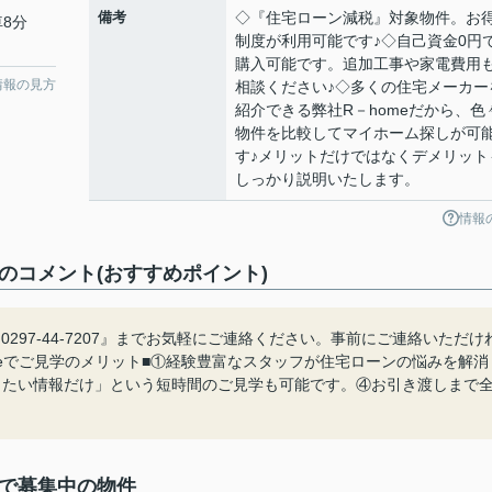
備考
◇『住宅ローン減税』対象物件。お
車8分
制度が利用可能です♪◇自己資金0円
購入可能です。追加工事や家電費用
情報の見方
相談ください♪◇多くの住宅メーカー
紹介できる弊社R－homeだから、色
物件を比較してマイホーム探しが可
す♪メリットだけではなくデメリット
しっかり説明いたします。
情報
のコメント(おすすめポイント)
297-44-7207』までお気軽にご連絡ください。事前にご連絡いただけ
meでご見学のメリット■①経験豊富なスタッフが住宅ローンの悩みを解消
りたい情報だけ」という短時間のご見学も可能です。④お引き渡しまで
棟で募集中の物件