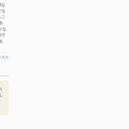
得な
でも
もご
を
々な
能で
も
の見方
れ
し
全