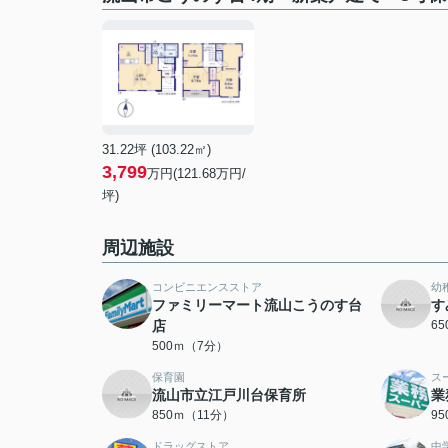
31.22坪 (103.22㎡)
3,799
万円(121.68万円/
坪)
周辺施設
コンビニエンスストア
幼
ファミリーマート流山こうのす台
す
店
6
500ｍ（7分）
保育園
ス
流山市立江戸川台保育所
業
850ｍ（11分）
9
ドラッグストア
中