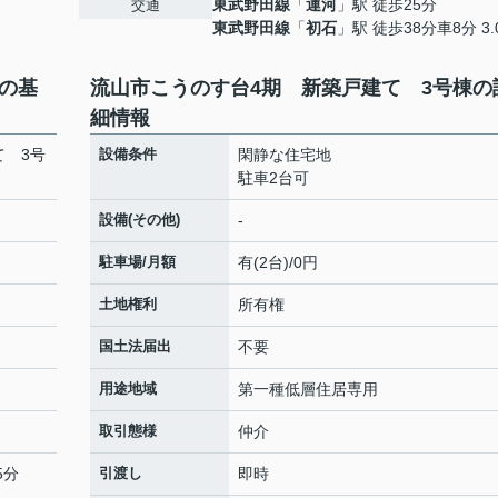
東武野田線
「
運河
」駅 徒歩25分
交通
東武野田線
「
初石
」駅 徒歩38分車8分 3.
の基
流山市こうのす台4期 新築戸建て 3号棟の
細情報
て 3号
設備条件
閑静な住宅地
駐車2台可
設備(その他)
-
駐車場/月額
有(2台)/0円
土地権利
所有権
国土法届出
不要
用途地域
第一種低層住居専用
取引態様
仲介
5分
引渡し
即時