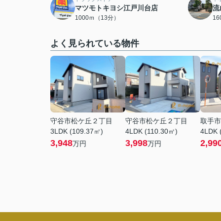
マツモトキヨシ江戸川台店
流
1000ｍ（13分）
1
よく見られている物件
守谷市松ケ丘２丁目
守谷市松ケ丘２丁目
取手市
3LDK (109.37㎡)
4LDK (110.30㎡)
4LDK 
3,948
3,998
2,99
万円
万円