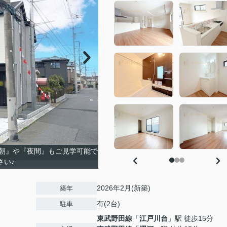
朝』や『夜間』もご見学可能で
さい♪
2026年2月(新築)
築年
有(2台)
駐車
東武野田線
「
江戸川台
」駅 徒歩15分