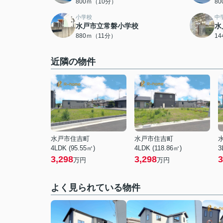
800ｍ（10分）
8
小学校
中
水戸市立常磐小学校
水
880ｍ（11分）
1
近隣の物件
水戸市住吉町
水戸市住吉町
4LDK (95.55㎡)
4LDK (118.86㎡)
3
3,298
3,298
3
万円
万円
よく見られている物件