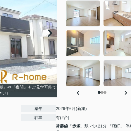
朝』や『夜間』もご見学可能で
さい♪
2026年6月(新築)
築年
有(2台)
駐車
常磐線
「
赤塚
」駅 バス21分 「曙町」 停