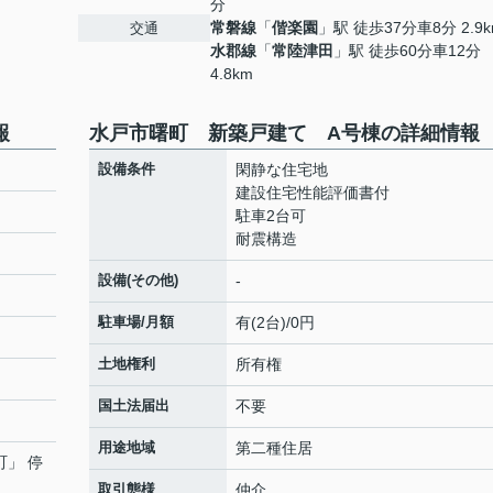
分
常磐線
「
偕楽園
」駅 徒歩37分車8分 2.9
交通
水郡線
「
常陸津田
」駅 徒歩60分車12分
4.8km
報
水戸市曙町 新築戸建て A号棟の詳細情報
設備条件
閑静な住宅地
建設住宅性能評価書付
駐車2台可
耐震構造
設備(その他)
-
駐車場/月額
有(2台)/0円
土地権利
所有権
国土法届出
不要
用途地域
第二種住居
町」 停
取引態様
仲介