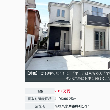
【外観】
ご予約を頂ければ、『平日』はもちろん『早
す♪お気軽にお申し付けくだ
2,190万円
価格
4LDK/96.25㎡
間取り/建物面積
茨城県
水戸市
曙町
1-37
所在地