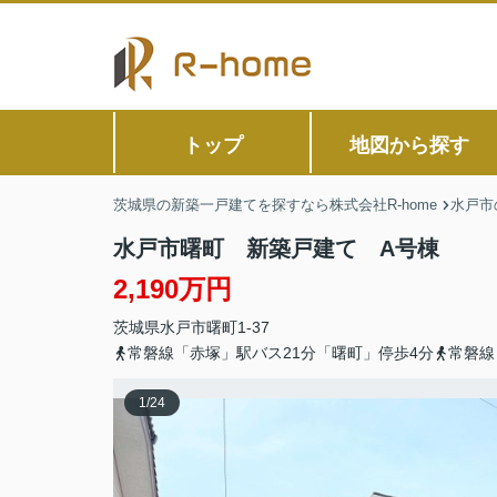
トップ
地図から探す
茨城県の新築一戸建てを探すなら株式会社R-home
水戸市
水戸市曙町 新築戸建て A号棟
2,190万円
茨城県
水戸市
曙町
1-37
常磐線「赤塚」駅バス21分「曙町」停歩4分
常磐線
1
/
24