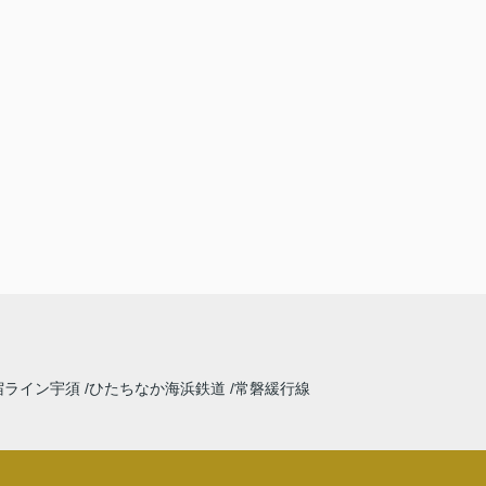
宿ライン宇須
ひたちなか海浜鉄道
常磐緩行線