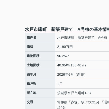
水戸市曙町 新築戸建て A号棟の基本情
物件名
水戸市曙町 新築戸建て A号棟
価格
2,190万円
建物面積
96.25㎡
土地面積
40.95坪(135.40㎡)
築年月
2026年6月（新築）
総戸数
1戸
所在地
茨城県
水戸市
曙町
1-37
交通
常磐線
「
赤塚
」駅 バス21分 「曙
歩4分