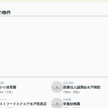
の物件
育園
総合病院
かり保育園
医療法人誠潤会水戸病院
60ｍ（7分）
710ｍ（9分）
ーパー
幼稚園
スミフードスクエア水戸西原店
常盤幼稚園