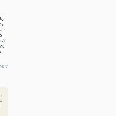
得な
でも
もご
を
々な
能で
も
の見方
れ
し
全