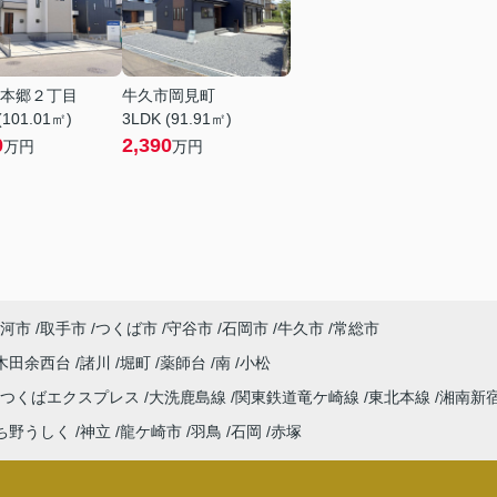
本郷２丁目
牛久市岡見町
(101.01㎡)
3LDK (91.91㎡)
0
2,390
万円
万円
河市
取手市
つくば市
守谷市
石岡市
牛久市
常総市
木田余西台
諸川
堀町
薬師台
南
小松
つくばエクスプレス
大洗鹿島線
関東鉄道竜ケ崎線
東北本線
湘南新
ち野うしく
神立
龍ケ崎市
羽鳥
石岡
赤塚