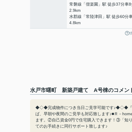
常磐線
「
偕楽園
」駅 徒歩37分車8
2.9km
水郡線
「
常陸津田
」駅 徒歩60分車
4.8km
水戸市曙町 新築戸建て A号棟のコメント
◆◇◆完成物件につき当日ご見学可能です♪◆◇◆『0
ば、早朝や夜間のご見学も対応致します♪■Ｒ－ho
ます。②自己資金0円で住宅購入できます！③「知
てのお手続きに同行サポート致します♪