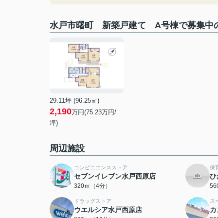
水戸市曙町 新築戸建て A号棟で募集中
29.11坪 (96.25㎡)
2,190
万円(75.23万円/
坪)
周辺施設
コンビニエンスストア
保
セブンイレブン水戸西原店
ひ
320ｍ（4分）
5
ドラッグストア
ス
ウエルシア水戸西原店
カ