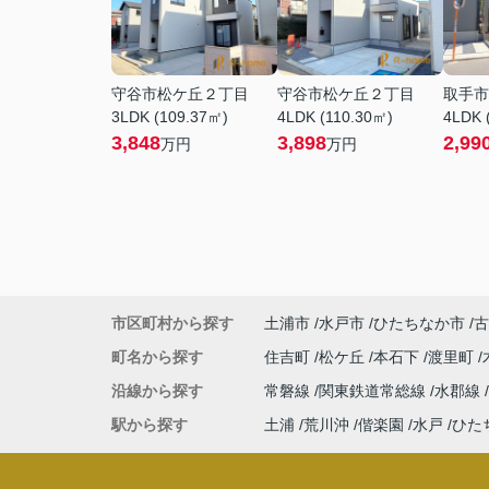
守谷市松ケ丘２丁目
守谷市松ケ丘２丁目
取手市
3LDK (109.37㎡)
4LDK (110.30㎡)
4LDK 
3,848
3,898
2,99
万円
万円
市区町村から探す
土浦市
水戸市
ひたちなか市
古
町名から探す
住吉町
松ケ丘
本石下
渡里町
沿線から探す
常磐線
関東鉄道常総線
水郡線
駅から探す
土浦
荒川沖
偕楽園
水戸
ひた