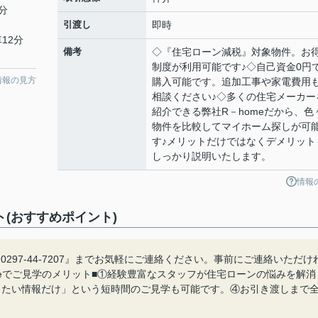
分
引渡し
即時
12分
備考
◇『住宅ローン減税』対象物件。お
制度が利用可能です♪◇自己資金0円
情報の見方
購入可能です。追加工事や家電費用
相談ください♪◇多くの住宅メーカー
紹介できる弊社R－homeだから、色
物件を比較してマイホーム探しが可
す♪メリットだけではなくデメリット
しっかり説明いたします。
情報
(おすすめポイント)
297-44-7207』までお気軽にご連絡ください。事前にご連絡いただけ
meでご見学のメリット■①経験豊富なスタッフが住宅ローンの悩みを解消
りたい情報だけ」という短時間のご見学も可能です。④お引き渡しまで