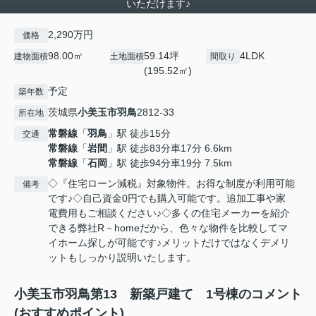
いただけます♪
2,290万円
価格
98.00㎡
59.14坪
4LDK
建物面積
土地面積
間取り
(195.52㎡)
予定
築年数
茨城県
小美玉市
羽鳥
2812-33
所在地
常磐線
「
羽鳥
」駅 徒歩15分
交通
常磐線
「
岩間
」駅 徒歩83分車17分 6.6km
常磐線
「
石岡
」駅 徒歩94分車19分 7.5km
◇『住宅ローン減税』対象物件。お得な制度が利用可能
備考
です♪◇自己資金0円でも購入可能です。追加工事や家
電費用もご相談ください♪◇多くの住宅メーカーを紹介
できる弊社R－homeだから、色々な物件を比較してマ
イホーム探しが可能です♪メリットだけではなくデメリ
ットもしっかり説明いたします。
小美玉市羽鳥第13 新築戸建て 1号棟のコメント
(おすすめポイント)