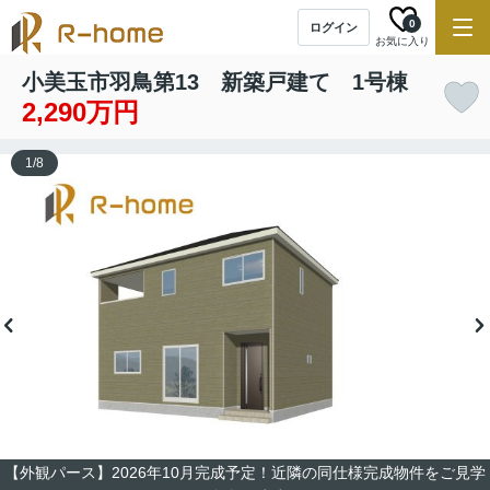
0
ログイン
お気に入り
小美玉市羽鳥第13 新築戸建て 1号棟
2,290万円
1
/
8
【外観パース】2026年10月完成予定！近隣の同仕様完成物件をご見学