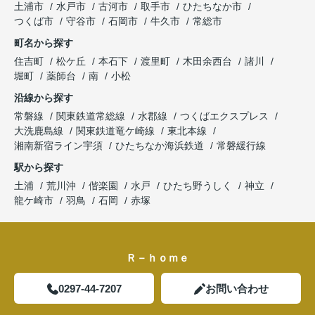
土浦市
水戸市
古河市
取手市
ひたちなか市
つくば市
守谷市
石岡市
牛久市
常総市
町名から探す
住吉町
松ケ丘
本石下
渡里町
木田余西台
諸川
堀町
薬師台
南
小松
沿線から探す
常磐線
関東鉄道常総線
水郡線
つくばエクスプレス
大洗鹿島線
関東鉄道竜ケ崎線
東北本線
湘南新宿ライン宇須
ひたちなか海浜鉄道
常磐緩行線
駅から探す
土浦
荒川沖
偕楽園
水戸
ひたち野うしく
神立
龍ケ崎市
羽鳥
石岡
赤塚
Ｒ－ｈｏｍｅ
0297-44-7207
お問い合わせ