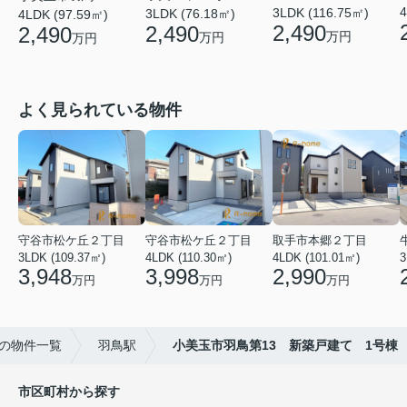
4
3LDK (116.75㎡)
3LDK (76.18㎡)
4LDK (97.59㎡)
2,490
2,490
2,490
万円
万円
万円
よく見られている物件
守谷市松ケ丘２丁目
守谷市松ケ丘２丁目
取手市本郷２丁目
3LDK (109.37㎡)
4LDK (110.30㎡)
4LDK (101.01㎡)
3
3,948
3,998
2,990
万円
万円
万円
の物件一覧
羽鳥駅
小美玉市羽鳥第13 新築戸建て 1号棟
市区町村から探す