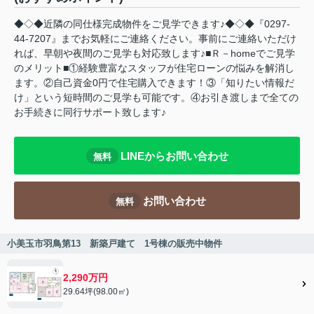
◆◇◆近隣の同仕様完成物件をご見学できます♪◆◇◆『0297-
44-7207』までお気軽にご連絡ください。事前にご連絡いただけ
れば、早朝や夜間のご見学も対応致します♪■Ｒ－homeでご見学
のメリット■①経験豊富なスタッフが住宅ローンの悩みを解消し
ます。②自己資金0円で住宅購入できます！③「知りたい情報だ
け」という短時間のご見学も可能です。④お引き渡しまで全ての
お手続きに同行サポート致します♪
LINEからお問い合わせ
無料
お問い合わせ
無料
小美玉市羽鳥第13 新築戸建て 1号棟の販売中物件
2,290万円
29.64坪(98.00㎡)