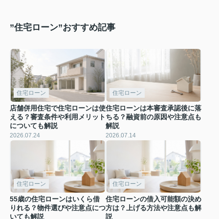
も解説
”住宅ローン”おすすめ記事
住宅ローン
住宅ローン
店舗併用住宅で住宅ローンは使
住宅ローンは本審査承認後に落
える？審査条件や利用メリット
ちる？融資前の原因や注意点も
についても解説
解説
2026.07.24
2026.07.14
住宅ローン
住宅ローン
55歳の住宅ローンはいくら借
住宅ローンの借入可能額の決め
りれる？物件選びや注意点につ
方は？上げる方法や注意点も解
いても解説
説