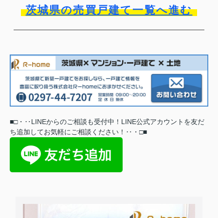
茨城県の売買戸建て一覧へ進む
■
□
・‥
LINEからのご相談も受付中！LINE公式アカウントを友だ
ち追加してお気軽にご相談ください
！
‥
・
□
■