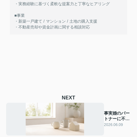
・実務経験に基づく柔軟な提案力と丁寧なヒアリング
■事業
・新築一戸建て / マンション / 土地の購入支援
・不動産売却や資金計画に関する相談対応
NEXT
事実婚のパー
トナーに不動
産を遺す方法
2026.06.09
は？相続の注
意点について