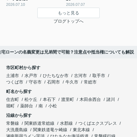
2026.07.10
2026.07.07
もっと見る
ブログトップへ
住宅ローンの名義変更は兄弟間で可能？注意点や抵当権についても解説
市区町村から探す
土浦市
水戸市
ひたちなか市
古河市
取手市
つくば市
守谷市
石岡市
牛久市
常総市
町名から探す
住吉町
松ケ丘
本石下
渡里町
木田余西台
諸川
堀町
薬師台
南
小松
沿線から探す
常磐線
関東鉄道常総線
水郡線
つくばエクスプレス
大洗鹿島線
関東鉄道竜ケ崎線
東北本線
湘南新宿ライン宇須
ひたちなか海浜鉄道
常磐緩行線