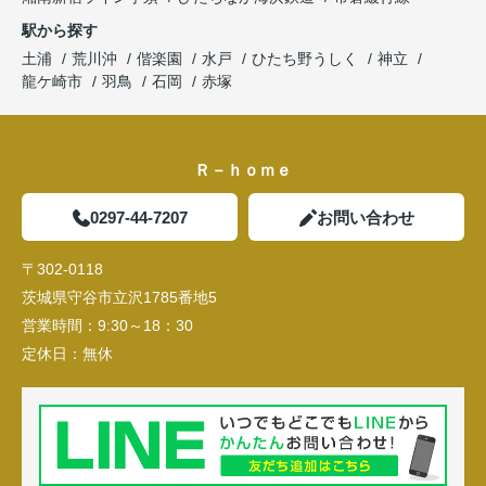
駅から探す
土浦
荒川沖
偕楽園
水戸
ひたち野うしく
神立
龍ケ崎市
羽鳥
石岡
赤塚
Ｒ－ｈｏｍｅ
0297-44-7207
お問い合わせ
〒302-0118
茨城県守谷市立沢1785番地5
営業時間：
9:30～18：30
定休日：
無休