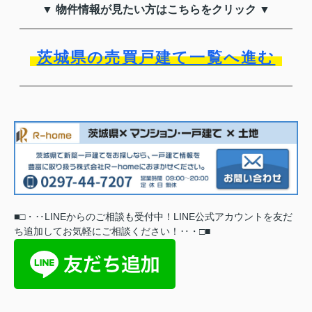
▼ 物件情報が見たい方はこちらをクリック ▼
茨城県の売買戸建て一覧へ進む
■
□
・‥
LINEからのご相談も受付中！LINE公式アカウントを友だ
ち追加してお気軽にご相談ください
！
‥
・
□
■