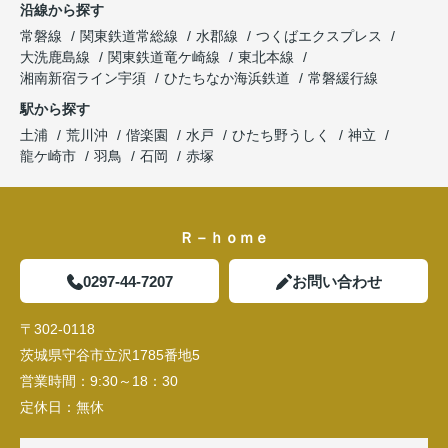
沿線から探す
常磐線
関東鉄道常総線
水郡線
つくばエクスプレス
大洗鹿島線
関東鉄道竜ケ崎線
東北本線
湘南新宿ライン宇須
ひたちなか海浜鉄道
常磐緩行線
駅から探す
土浦
荒川沖
偕楽園
水戸
ひたち野うしく
神立
龍ケ崎市
羽鳥
石岡
赤塚
Ｒ－ｈｏｍｅ
0297-44-7207
お問い合わせ
〒302-0118
茨城県守谷市立沢1785番地5
営業時間：
9:30～18：30
定休日：
無休