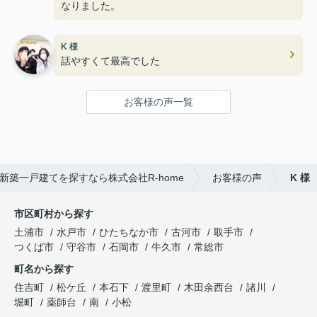
なりました。
K 様
話やすくて最高でした
お客様の声一覧
新築一戸建てを探すなら株式会社R-home
お客様の声
K 様
市区町村から探す
土浦市
水戸市
ひたちなか市
古河市
取手市
つくば市
守谷市
石岡市
牛久市
常総市
町名から探す
住吉町
松ケ丘
本石下
渡里町
木田余西台
諸川
堀町
薬師台
南
小松