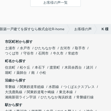
お客様の声一覧
新築一戸建てを探すなら株式会社R-home
お客様の声
K 様
市区町村から探す
土浦市
水戸市
ひたちなか市
古河市
取手市
つくば市
守谷市
石岡市
牛久市
常総市
町名から探す
住吉町
松ケ丘
本石下
渡里町
木田余西台
諸川
堀町
薬師台
南
小松
沿線から探す
常磐線
関東鉄道常総線
水郡線
つくばエクスプレス
大洗鹿島線
関東鉄道竜ケ崎線
東北本線
湘南新宿ライン宇須
ひたちなか海浜鉄道
常磐緩行線
駅から探す