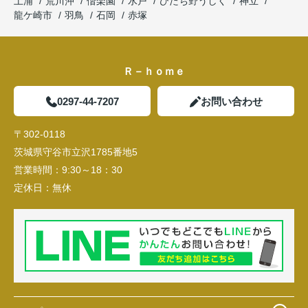
土浦
荒川沖
偕楽園
水戸
ひたち野うしく
神立
龍ケ崎市
羽鳥
石岡
赤塚
Ｒ－ｈｏｍｅ
0297-44-7207
お問い合わせ
〒302-0118
茨城県守谷市立沢1785番地5
営業時間：
9:30～18：30
定休日：
無休