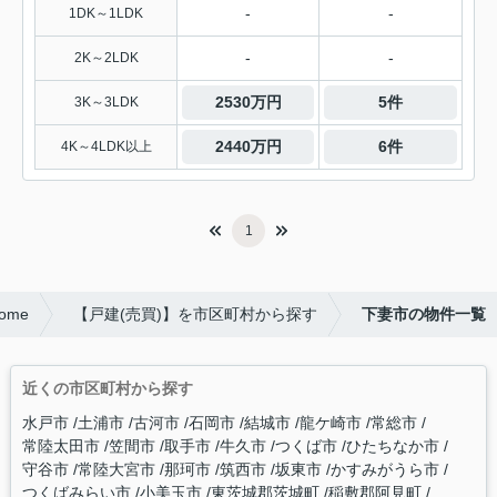
-
-
1DK～1LDK
-
-
2K～2LDK
2530万円
5件
3K～3LDK
2440万円
6件
4K～4LDK以上
1
ome
【戸建(売買)】を市区町村から探す
下妻市の物件一覧
近くの市区町村から探す
水戸市
土浦市
古河市
石岡市
結城市
龍ケ崎市
常総市
常陸太田市
笠間市
取手市
牛久市
つくば市
ひたちなか市
守谷市
常陸大宮市
那珂市
筑西市
坂東市
かすみがうら市
つくばみらい市
小美玉市
東茨城郡茨城町
稲敷郡阿見町