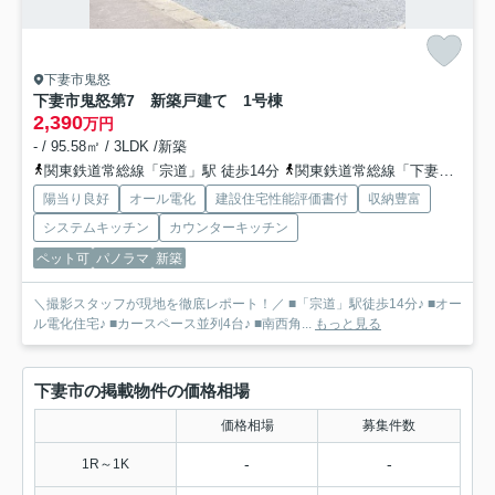
下妻市鬼怒
下妻市鬼怒第7 新築戸建て 1号棟
2,390
万円
- / 95.58㎡ / 3LDK /新築
関東鉄道常総線「宗道」駅 徒歩14分
関東鉄道常総線「下妻」駅 徒歩35分車7分 2.8km
陽当り良好
オール電化
建設住宅性能評価書付
収納豊富
システムキッチン
カウンターキッチン
ペット可
パノラマ
新築
＼撮影スタッフが現地を徹底レポート！／ ■「宗道」駅徒歩14分♪ ■オー
ル電化住宅♪ ■カースペース並列4台♪ ■南西角...
もっと見る
下妻市の掲載物件の価格相場
価格相場
募集件数
-
-
1R～1K