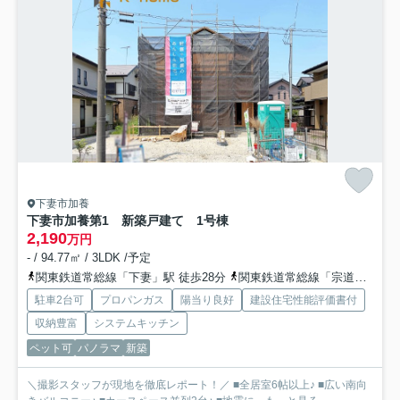
下妻市加養
下妻市加養第1 新築戸建て 1号棟
2,190
万円
- / 94.77㎡ / 3LDK /予定
関東鉄道常総線「下妻」駅 徒歩28分
関東鉄道常総線「宗道」駅 徒歩33分車7分 2.6km
駐車2台可
プロパンガス
陽当り良好
建設住宅性能評価書付
収納豊富
システムキッチン
ペット可
パノラマ
新築
＼撮影スタッフが現地を徹底レポート！／ ■全居室6帖以上♪ ■広い南向