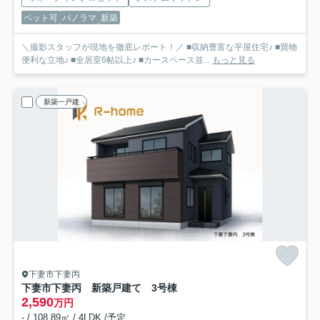
ペット可
パノラマ
新築
＼撮影スタッフが現地を徹底レポート！／ ■収納豊富な平屋住宅♪ ■買物
便利な立地♪ ■全居室6帖以上♪ ■カースペース並...
もっと見る
新築一戸建
下妻市下妻丙
下妻市下妻丙 新築戸建て 3号棟
2,590
万円
- / 108.89㎡ / 4LDK /予定