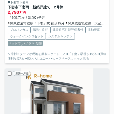
下妻市下妻丙
下妻市下妻丙 新築戸建て 2号棟
2,790
万円
- / 109.71㎡ / 3LDK /予定
関東鉄道常総線「下妻」駅 徒歩19分
関東鉄道常総線「大宝」駅 徒歩30分
プロパンガス
陽当り良好
建設住宅性能評価書付
収納豊富
ウォークインクロゼット
システムキッチン
ペット可
パノラマ
新築
＼撮影スタッフが現地を徹底レポート！／ ■「下妻」駅徒歩19分♪ ■買物
便利な立地♪ ■広いバルコニー♪ ■カースペース...
もっと見る
新築一戸建