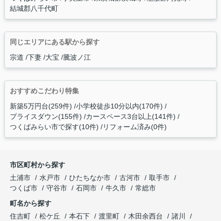
結城郡八千代町
同じエリアにある駅から探す
宗道
下妻
大宝
騰波ノ江
おすすめこだわり特集
新築5万円台(259件)
小学校徒歩10分以内(170件)
プライスダウン(155件)
カースペース3台以上(141件)
つくばみらい市で探す(10件)
リフォーム済み(0件)
市区町村から探す
土浦市
水戸市
ひたちなか市
古河市
取手市
つくば市
守谷市
石岡市
牛久市
常総市
町名から探す
住吉町
松ケ丘
本石下
渡里町
木田余西台
諸川