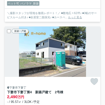
ペット可
パノラマ
新築
＼撮影スタッフが現地を徹底レポート！／ ■敷地広々62坪♪ ■3帖のサー
ビスルーム付き♪ ■全居室二面採光♪ ■カースペ...
もっと見る
新築一戸建
下妻市下妻丁
下妻市下妻丁第4 新築戸建て 2号棟
2,490
万円
- / 95.57㎡ / 3LDK /予定