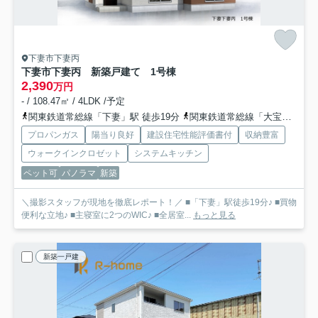
下妻市下妻丙
下妻市下妻丙 新築戸建て 1号棟
2,390
万円
- / 108.47㎡ / 4LDK /予定
関東鉄道常総線「下妻」駅 徒歩19分
関東鉄道常総線「大宝」駅 徒歩30分
プロパンガス
陽当り良好
建設住宅性能評価書付
収納豊富
ウォークインクロゼット
システムキッチン
ペット可
パノラマ
新築
＼撮影スタッフが現地を徹底レポート！／ ■「下妻」駅徒歩19分♪ ■買物
便利な立地♪ ■主寝室に2つのWIC♪ ■全居室...
もっと見る
新築一戸建