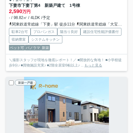
下妻市下妻丁第4 新築戸建て 1号棟
2,590
万円
- / 98.82㎡ / 4LDK /予定
関東鉄道常総線「下妻」駅 徒歩11分
関東鉄道常総線「大宝」駅 徒歩45分車9分 3.6km
駐車2台可
プロパンガス
陽当り良好
建設住宅性能評価書付
収納豊富
システムキッチン
ペット可
パノラマ
新築
＼撮影スタッフが現地を徹底レポート！／ ■開放的な角地！ ■小学校徒
歩9分♪ ■買物施設充実♪ ■2階全居室6帖以上♪ ...
もっと見る
新築一戸建