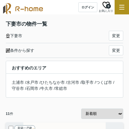
0
ログイン
お気に入り
下妻市の物件一覧
下妻市
変更
条件から探す
変更
おすすめのエリア
土浦市
/
水戸市
/
ひたちなか市
/
古河市
/
取手市
/
つくば市
/
守谷市
/
石岡市
/
牛久市
/
常総市
11
件
新築一戸建