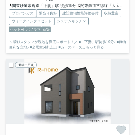
関東鉄道常総線「下妻」駅 徒歩19分
関東鉄道常総線「大宝」駅 徒歩30分
プロパンガス
陽当り良好
建設住宅性能評価書付
収納豊富
ウォークインクロゼット
システムキッチン
ペット可
パノラマ
新築
＼撮影スタッフが現地を徹底レポート！／ ■「下妻」駅徒歩19分♪ ■買物
便利な立地♪ ■全居室6帖以上♪ ■カースペース...
もっと見る
新築一戸建