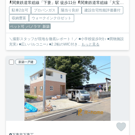
関東鉄道常総線「下妻」駅 徒歩11分
関東鉄道常総線「大宝」駅 徒歩45分車9分 3.6km
駐車2台可
プロパンガス
陽当り良好
建設住宅性能評価書付
収納豊富
ウォークインクロゼット
ペット可
パノラマ
新築
＼撮影スタッフが現地を徹底レポート！／ ■小学校徒歩9分♪ ■買物施設
充実♪ ■広いバルコニー♪ ■2.2帖のWIC付き...
もっと見る
新築一戸建
下妻市下妻丁