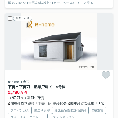
駅徒歩19分♪ ■全居室6帖以上♪ ■カースペース3...
もっと見る
新築一戸建
下妻市下妻丙
下妻市下妻丙 新築戸建て 4号棟
2,790
万円
- / 97.71㎡ / 3LDK /予定
関東鉄道常総線「下妻」駅 徒歩19分
関東鉄道常総線「大宝」駅 徒歩30分
プロパンガス
陽当り良好
建設住宅性能評価書付
収納豊富
ウォークインクロゼット
システムキッチン