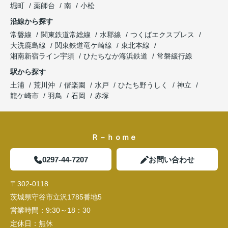
堀町
薬師台
南
小松
沿線から探す
常磐線
関東鉄道常総線
水郡線
つくばエクスプレス
大洗鹿島線
関東鉄道竜ケ崎線
東北本線
湘南新宿ライン宇須
ひたちなか海浜鉄道
常磐緩行線
駅から探す
土浦
荒川沖
偕楽園
水戸
ひたち野うしく
神立
龍ケ崎市
羽鳥
石岡
赤塚
Ｒ－ｈｏｍｅ
0297-44-7207
お問い合わせ
〒302-0118
茨城県守谷市立沢1785番地5
営業時間：
9:30～18：30
定休日：
無休