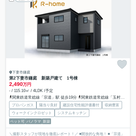
下妻市鎌庭
第2下妻市鎌庭 新築戸建て 1号棟
2,490
万円
- / 115.10㎡ / 4LDK /予定
関東鉄道常総線「宗道」駅 徒歩19分
関東鉄道常総線「玉村」駅 徒歩36分車8分 2.8km
プロパンガス
陽当り良好
建設住宅性能評価書付
収納豊富
ウォークインクロゼット
システムキッチン
ペット可
パノラマ
新築
＼撮影スタッフが現地を徹底レポート！／ ■開放的な角地！ ■「宗道」