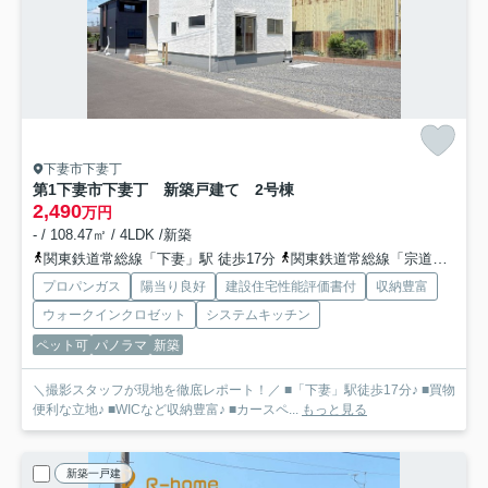
下妻市下妻丁
第1下妻市下妻丁 新築戸建て 2号棟
2,490
万円
- / 108.47㎡ / 4LDK /新築
関東鉄道常総線「下妻」駅 徒歩17分
関東鉄道常総線「宗道」駅 徒歩44分車9分 3.5km
プロパンガス
陽当り良好
建設住宅性能評価書付
収納豊富
ウォークインクロゼット
システムキッチン
ペット可
パノラマ
新築
＼撮影スタッフが現地を徹底レポート！／ ■「下妻」駅徒歩17分♪ ■買物
便利な立地♪ ■WICなど収納豊富♪ ■カースペ...
もっと見る
新築一戸建