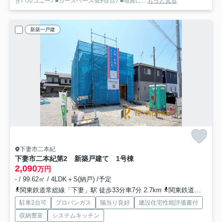
きバルコニー♪ ■カースペース並列2台♪ ■地震に...
もっと見る
新築一戸建
下妻市二本紀
下妻市二本紀第2 新築戸建て 1号棟
2,090
万円
- / 99.62㎡ / 4LDK＋S(納戸) /予定
関東鉄道常総線「下妻」駅 徒歩33分車7分 2.7km
関東鉄道常総線「宗道」駅 徒歩39分車8分 3.1km
駐車2台可
プロパンガス
陽当り良好
建設住宅性能評価書付
収納豊富
システムキッチン