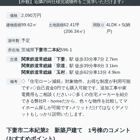
【外観】近隣の同仕様完成物件をご見学いただけます♪
2,090万円
価格
99.62㎡
62.41坪
4LDK＋S(納
建物面積
土地面積
間取り
(206.34㎡)
戸)
予定
築年数
茨城県
下妻市
二本紀
596-1
所在地
関東鉄道常総線
「
下妻
」駅 徒歩33分車7分 2.7km
交通
関東鉄道常総線
「
宗道
」駅 徒歩39分車8分 3.1km
関東鉄道常総線
「
玉村
」駅 徒歩62分車13分 4.9km
◇『住宅ローン減税』対象物件。お得な制度が利用可能
備考
です♪◇自己資金0円でも購入可能です。追加工事や家
電費用もご相談ください♪◇多くの住宅メーカーを紹介
できる弊社R－homeだから、色々な物件を比較してマ
イホーム探しが可能です♪メリットだけではなくデメリ
ットもしっかり説明いたします。
下妻市二本紀第2 新築戸建て 1号棟のコメント
(おすすめポイント)