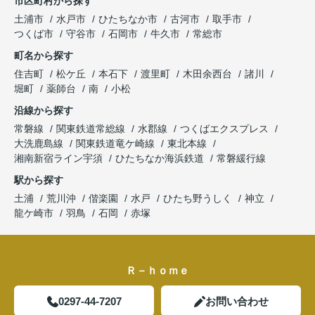
市区町村から探す
土浦市
水戸市
ひたちなか市
古河市
取手市
つくば市
守谷市
石岡市
牛久市
常総市
町名から探す
住吉町
松ケ丘
本石下
渡里町
木田余西台
諸川
堀町
薬師台
南
小松
沿線から探す
常磐線
関東鉄道常総線
水郡線
つくばエクスプレス
大洗鹿島線
関東鉄道竜ケ崎線
東北本線
湘南新宿ライン宇須
ひたちなか海浜鉄道
常磐緩行線
駅から探す
土浦
荒川沖
偕楽園
水戸
ひたち野うしく
神立
龍ケ崎市
羽鳥
石岡
赤塚
Ｒ－ｈｏｍｅ
0297-44-7207
お問い合わせ