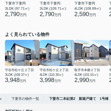
下妻市下妻丙
下妻市下妻丙
下妻市下妻丙
3LDK (97.71㎡)
3LDK (109.71㎡)
4LDK (108.89㎡)
4
2,790
2,790
2,590
万円
万円
万円
よく見られている物件
守谷市松ケ丘２丁目
守谷市松ケ丘２丁目
取手市本郷２丁目
3LDK (109.37㎡)
4LDK (110.30㎡)
4LDK (101.01㎡)
3
3,948
3,998
2,990
万円
万円
万円
e
下妻市の物件一覧
下妻市二本紀第2 新築戸建て 1号棟